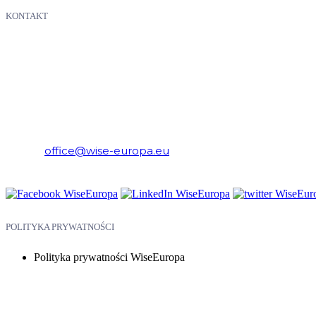
KONTAKT
WiseEuropa – Fundacja Warszawski Instytut Studiów Ekonomicznych 
E-mail:
office@wise-europa.eu
Telefon: +48 794 968 202
POLITYKA PRYWATNOŚCI
Polityka prywatności WiseEuropa