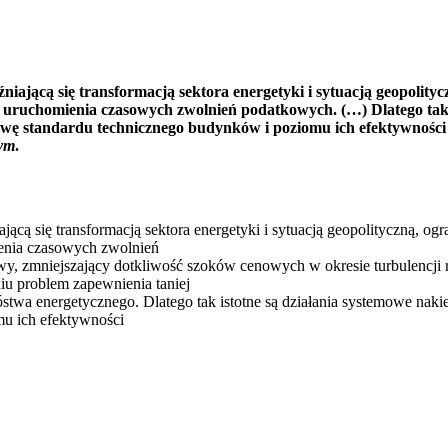
iającą się transformacją sektora energetyki i sytuacją geopoli
uruchomienia czasowych zwolnień podatkowych. (…) Dlatego tak i
awę standardu technicznego budynków i poziomu ich efektywności 
nym
.
ącą się transformacją sektora energetyki i sytuacją geopolityczną,
enia czasowych zwolnień
wy, zmniejszający dotkliwość szoków cenowych w okresie turbulencji 
iu problem zapewnienia taniej
stwa energetycznego. Dlatego tak istotne są działania systemowe nak
mu ich efektywności