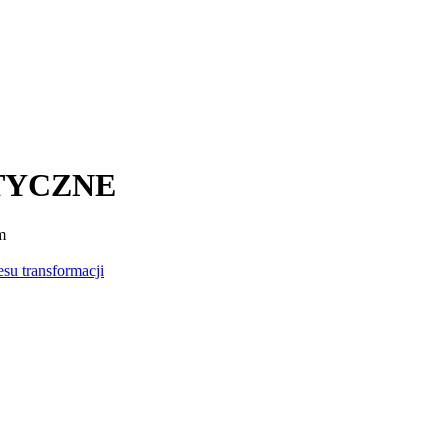
TYCZNE
m
su transformacji