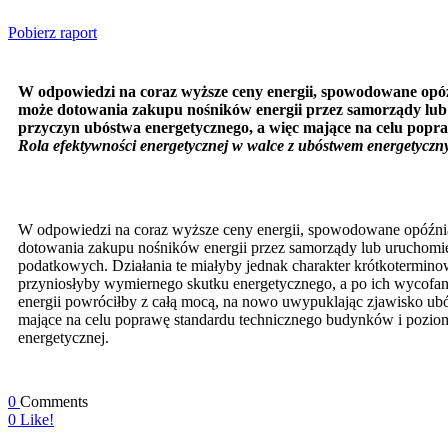
Pobierz raport
W odpowiedzi na coraz wyższe ceny energii, spowodowane opóźn
może dotowania zakupu nośników energii przez samorządy lub 
przyczyn ubóstwa energetycznego, a więc mające na celu popr
Rola efektywności energetycznej w walce z ubóstwem energetycz
W odpowiedzi na coraz wyższe ceny energii, spowodowane opóźniaj
dotowania zakupu nośników energii przez samorządy lub uruchomi
podatkowych. Działania te miałyby jednak charakter krótkotermino
przyniosłyby wymiernego skutku energetycznego, a po ich wycofan
energii powróciłby z całą mocą, na nowo uwypuklając zjawisko ubó
mające na celu poprawę standardu technicznego budynków i pozio
energetycznej.
0
Comments
0
Like!