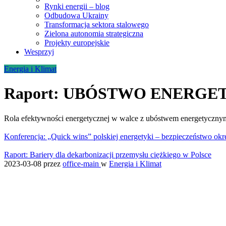
Rynki energii – blog
Odbudowa Ukrainy
Transformacja sektora stalowego
Zielona autonomia strategiczna
Projekty europejskie
Wesprzyj
Energia i Klimat
Raport: UBÓSTWO ENERGE
Rola efektywności energetycznej w walce z ubóstwem energetyczny
Konferencja: „Quick wins” polskiej energetyki – bezpieczeństwo okre
Raport: Bariery dla dekarbonizacji przemysłu ciężkiego w Polsce
2023-03-08
przez
office-main
w
Energia i Klimat