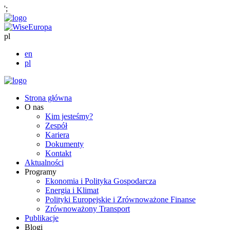
';
pl
en
pl
Strona główna
O nas
Kim jesteśmy?
Zespół
Kariera
Dokumenty
Kontakt
Aktualności
Programy
Ekonomia i Polityka Gospodarcza
Energia i Klimat
Polityki Europejskie i Zrównoważone Finanse
Zrównoważony Transport
Publikacje
Blogi