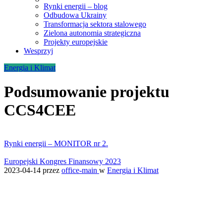
Rynki energii – blog
Odbudowa Ukrainy
Transformacja sektora stalowego
Zielona autonomia strategiczna
Projekty europejskie
Wesprzyj
Energia i Klimat
Podsumowanie projektu
CCS4CEE
Rynki energii – MONITOR nr 2.
Europejski Kongres Finansowy 2023
2023-04-14
przez
office-main
w
Energia i Klimat