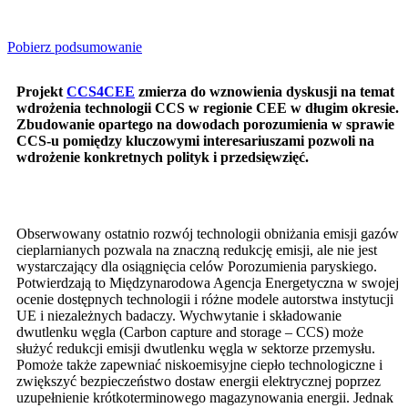
Pobierz podsumowanie
Projekt
CCS4CEE
zmierza do wznowienia dyskusji na temat
wdrożenia technologii CCS w regionie CEE w długim okresie.
Zbudowanie opartego na dowodach porozumienia w sprawie
CCS-u pomiędzy kluczowymi interesariuszami pozwoli na
wdrożenie konkretnych polityk i przedsięwzięć.
Obserwowany ostatnio rozwój technologii obniżania emisji gazów
cieplarnianych pozwala na znaczną redukcję emisji, ale nie jest
wystarczający dla osiągnięcia celów Porozumienia paryskiego.
Potwierdzają to Międzynarodowa Agencja Energetyczna w swojej
ocenie dostępnych technologii i różne modele autorstwa instytucji
UE i niezależnych badaczy. Wychwytanie i składowanie
dwutlenku węgla (Carbon capture and storage – CCS) może
służyć redukcji emisji dwutlenku węgla w sektorze przemysłu.
Pomoże także zapewniać niskoemisyjne ciepło technologiczne i
zwiększyć bezpieczeństwo dostaw energii elektrycznej poprzez
uzupełnienie krótkoterminowego magazynowania energii. Jednak