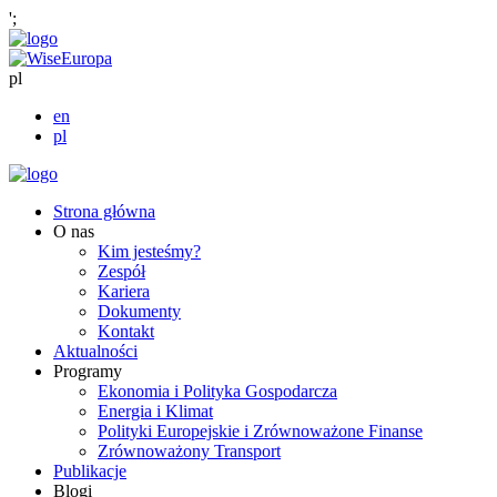
';
pl
en
pl
Strona główna
O nas
Kim jesteśmy?
Zespół
Kariera
Dokumenty
Kontakt
Aktualności
Programy
Ekonomia i Polityka Gospodarcza
Energia i Klimat
Polityki Europejskie i Zrównoważone Finanse
Zrównoważony Transport
Publikacje
Blogi