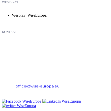
WESPRZYJ
Wesprzyj WiseEuropa
KONTAKT
WiseEuropa – Fundacja Warszawski Instytut Studiów
Ekonomicznych i Europejskich
E-mail:
office@wise-europa.eu
Telefon: +48 794 968 202