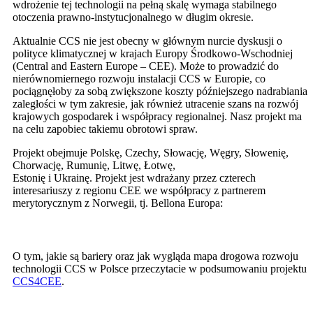
wdrożenie tej technologii na pełną skalę wymaga stabilnego
otoczenia prawno-instytucjonalnego w długim okresie.
Aktualnie CCS nie jest obecny w głównym nurcie dyskusji o
polityce klimatycznej w krajach Europy Środkowo-Wschodniej
(Central and Eastern Europe – CEE). Może to prowadzić do
nierównomiernego rozwoju instalacji CCS w Europie, co
pociągnęłoby za sobą zwiększone koszty późniejszego nadrabiania
zaległości w tym zakresie, jak również utracenie szans na rozwój
krajowych gospodarek i współpracy regionalnej. Nasz projekt ma
na celu zapobiec takiemu obrotowi spraw.
Projekt obejmuje Polskę, Czechy, Słowację, Węgry, Słowenię,
Chorwację, Rumunię, Litwę, Łotwę,
Estonię i Ukrainę. Projekt jest wdrażany przez czterech
interesariuszy z regionu CEE we współpracy z partnerem
merytorycznym z Norwegii, tj. Bellona Europa:
O tym, jakie są bariery oraz jak wygląda mapa drogowa rozwoju
technologii CCS w Polsce przeczytacie w podsumowaniu projektu
CCS4CEE
.