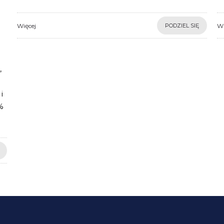
Więcej
PODZIEL SIĘ
Wi
,
i
%