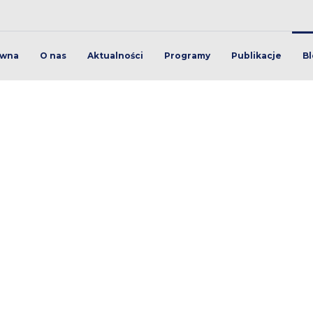
ówna
O nas
Aktualności
Programy
Publikacje
Bl
lona autonomia strategi