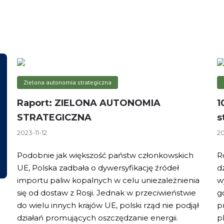
Zielona autonomia strategiczna
Raport: ZIELONA AUTONOMIA
1
STRATEGICZNA
s
2023-11-12
20
Podobnie jak większość państw członkowskich
R
UE, Polska zadbała o dywersyfikację źródeł
d
importu paliw kopalnych w celu uniezależnienia
w
się od dostaw z Rosji. Jednak w przeciwieństwie
g
do wielu innych krajów UE, polski rząd nie podjął
p
działań promujących oszczędzanie energii.
p