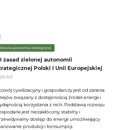
Zielona autonomia strategiczna
0 zasad zielonej autonomii
trategicznej Polski i Unii Europejskiej
23-11-11
ozwój cywilizacyjny i gospodarczy jest od zarania
ziejów związany z dostępnością źródeł energii i
ydajnością korzystania z nich. Podstawą rozwoju
ospodarki jest niezakłócony, stabilny i
rzewidywalny dostęp do energii umożliwiający
lanowanie produkcji i konsumpcji.