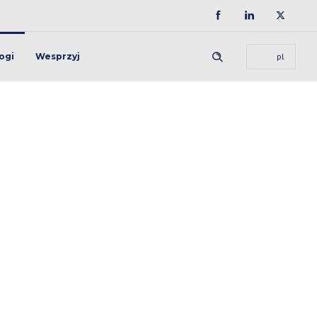
ogi
Wesprzyj
pl
czna