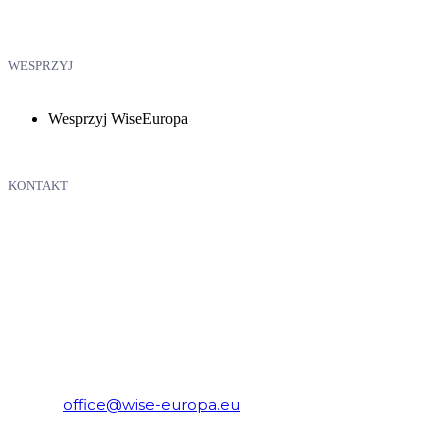
WESPRZYJ
Wesprzyj WiseEuropa
KONTAKT
WiseEuropa – Fundacja Warszawski Instytut Studiów
Ekonomicznych i Europejskich
E-mail:
office@wise-europa.eu
Telefon: +48 794 968 202