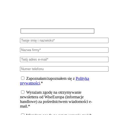
Zapisz się do newslettera, aby otrzymywać
okresowe aktualizacje na temat badań,
wydarzeń i publikacji WiseEuropa.
Zapoznałam/zapoznałem się z
Polityką
prywatności
.*
Wyrażam zgodę na otrzymywanie
newslettera od WiseEuropa (informacje
handlowe) za pośrednictwem wiadomości e-
mail.*