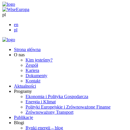
pl
en
pl
Strona główna
O nas
Kim jesteśmy?
Zespół
Kariera
Dokumenty
Kontakt
Aktualności
Programy
Ekonomia i Polityka Gospodarcza
Energia i Klimat
Polityki Europejskie i Zrównoważone Finanse
Zrównoważony Transport
Publikacje
Blogi
Rynki energii – blog