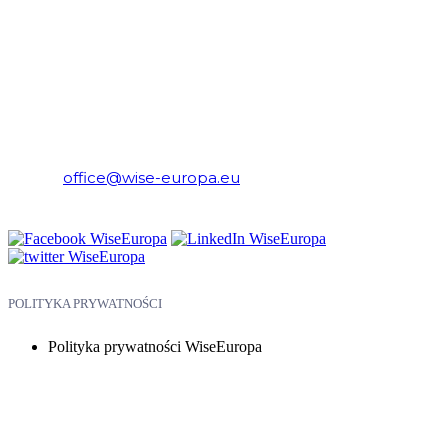
WiseEuropa – Fundacja Warszawski Instytut Studiów
Ekonomicznych i Europejskich
E-mail:
office@wise-europa.eu
Telefon: +48 794 968 202
POLITYKA PRYWATNOŚCI
Polityka prywatności WiseEuropa