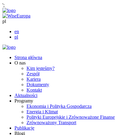
';
pl
en
pl
Strona główna
O nas
Kim jesteśmy?
Zespół
Kariera
Dokumenty
Kontakt
Aktualności
Programy
Ekonomia i Polityka Gospodarcza
Energia i Klimat
Polityki Europejskie i Zrównoważone Finanse
Zrównoważony Transport
Publikacje
Blogi