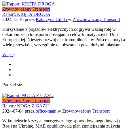
Zrównoważony Transport
Raport: KRĘTA DROGA
2024-12-16
przez
Katarzyna Gdula
w
Zrównoważony Transport
Korzystanie z pojazdów elektrycznych odgrywa ważną rolę w
dekarbonizacji transportu i osiąganiu celów klimatycznych Unii
Europejskiej. Niestety rozwój elektromobilności w Polsce napotyka
wiele przeszkód, szczególnie na obszarach poza dużymi miastami.
Więcej
Podziel się
Zrównoważony Transport
Raport: NOGA Z GAZU
2024-07-04
przez
office-main
w
Zrównoważony Transport
W kontekście kryzysu energetycznego spowodowanego inwazją
Rosji na Ukrainę, MAE opublikowała plan zmniejszenia zużycia