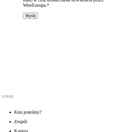
WiseEuropa.*
O NAS
Kim jesteśmy?
Zespół
Kariera