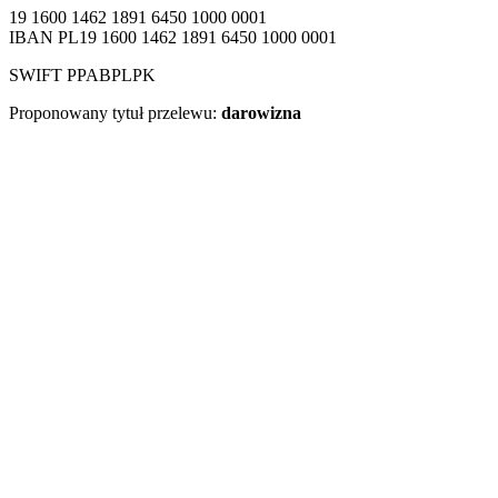
19 1600 1462 1891 6450 1000 0001
IBAN PL19 1600 1462 1891 6450 1000 0001
SWIFT PPABPLPK
Proponowany tytuł przelewu:
darowizna
Pozostań w kontakcie z
WiseEuropa
Zapisz się do newslettera, aby otrzymywać
okresowe aktualizacje na temat badań,
wydarzeń i publikacji WiseEuropa.