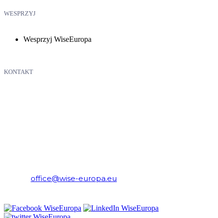
WESPRZYJ
Wesprzyj WiseEuropa
KONTAKT
WiseEuropa – Fundacja Warszawski Instytut Studiów
Ekonomicznych i Europejskich
E-mail:
office@wise-europa.eu
Telefon: +48 794 968 202