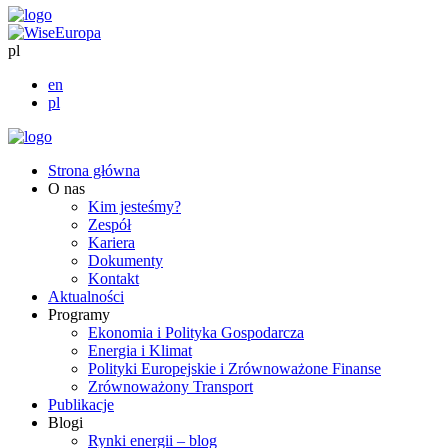
pl
en
pl
Strona główna
O nas
Kim jesteśmy?
Zespół
Kariera
Dokumenty
Kontakt
Aktualności
Programy
Ekonomia i Polityka Gospodarcza
Energia i Klimat
Polityki Europejskie i Zrównoważone Finanse
Zrównoważony Transport
Publikacje
Blogi
Rynki energii – blog