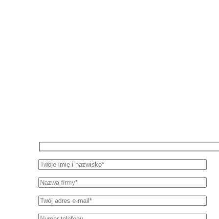
Pozostań w kontakcie z WiseEuropa
Zapisz się do newslettera, aby otrzymywać okresowe aktua