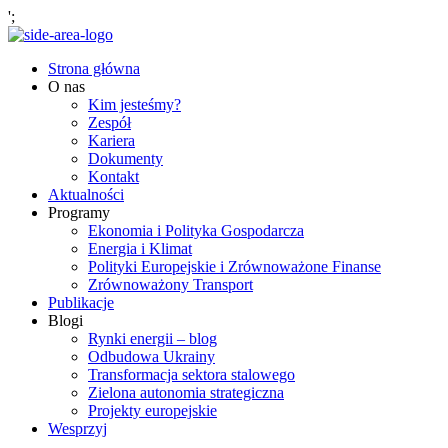
';
Strona główna
O nas
Kim jesteśmy?
Zespół
Kariera
Dokumenty
Kontakt
Aktualności
Programy
Ekonomia i Polityka Gospodarcza
Energia i Klimat
Polityki Europejskie i Zrównoważone Finanse
Zrównoważony Transport
Publikacje
Blogi
Rynki energii – blog
Odbudowa Ukrainy
Transformacja sektora stalowego
Zielona autonomia strategiczna
Projekty europejskie
Wesprzyj