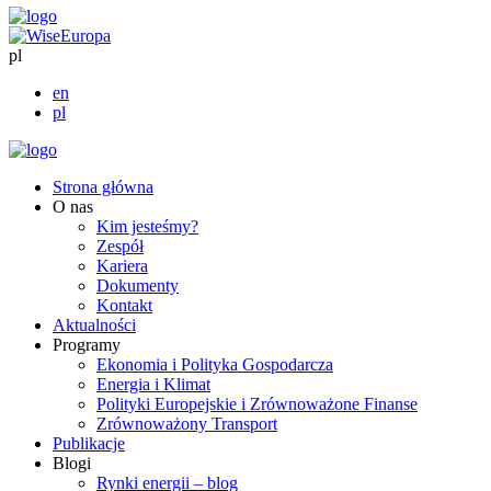
pl
en
pl
Strona główna
O nas
Kim jesteśmy?
Zespół
Kariera
Dokumenty
Kontakt
Aktualności
Programy
Ekonomia i Polityka Gospodarcza
Energia i Klimat
Polityki Europejskie i Zrównoważone Finanse
Zrównoważony Transport
Publikacje
Blogi
Rynki energii – blog