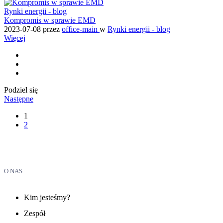
Rynki energii - blog
Kompromis w sprawie EMD
2023-07-08
przez
office-main
w
Rynki energii - blog
Więcej
Podziel się
Następne
1
2
O NAS
Kim jesteśmy?
Zespół