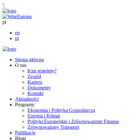
';
pl
en
pl
Strona główna
O nas
Kim jesteśmy?
Zespół
Kariera
Dokumenty
Kontakt
Aktualności
Programy
Ekonomia i Polityka Gospodarcza
Energia i Klimat
Polityki Europejskie i Zrównoważone Finanse
Zrównoważony Transport
Publikacje
Blogi