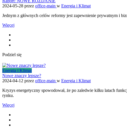
Raport: NOWE ROZDANIE
2024-05-28
przez
office-main
w
Energia i Klimat
Jednym z głównych celów reformy jest zapewnienie prywatnym i bizn
Więcej
Podziel się
Energia i Klimat
Nowe znaczy lepsze?
2024-04-12
przez
office-main
w
Energia i Klimat
Kryzys energetyczny spowodował, że po zaledwie kilku latach funkcj
rynku.
Więcej