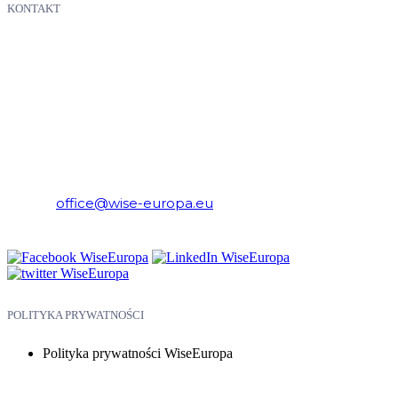
KONTAKT
WiseEuropa – Fundacja Warszawski Instytut Studiów
Ekonomicznych i Europejskich
E-mail:
office@wise-europa.eu
Telefon: +48 794 968 202
POLITYKA PRYWATNOŚCI
Polityka prywatności WiseEuropa