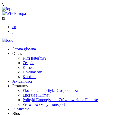
';
pl
en
pl
Strona główna
O nas
Kim jesteśmy?
Zespół
Kariera
Dokumenty
Kontakt
Aktualności
Programy
Ekonomia i Polityka Gospodarcza
Energia i Klimat
Polityki Europejskie i Zrównoważone Finanse
Zrównoważony Transport
Publikacje
Blogi