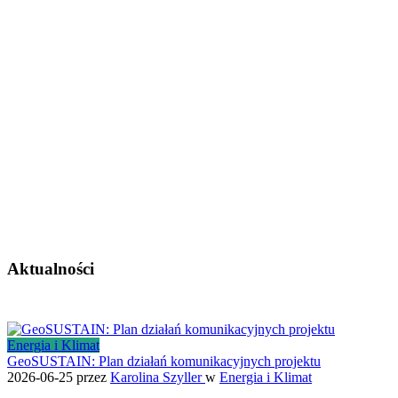
Aktualności
Energia i Klimat
GeoSUSTAIN: Plan działań komunikacyjnych projektu
2026-06-25
przez
Karolina Szyller
w
Energia i Klimat