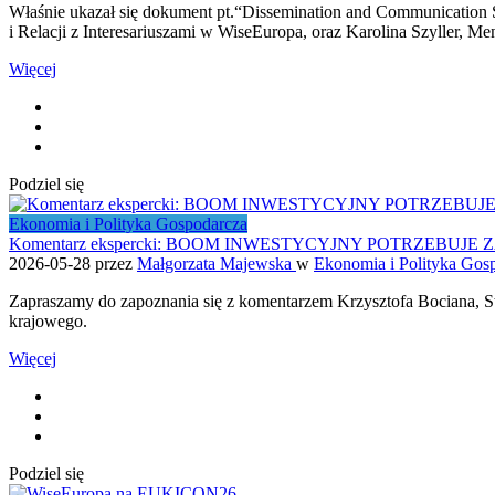
Właśnie ukazał się dokument pt.“Dissemination and Communicatio
i Relacji z Interesariuszami w WiseEuropa, oraz Karolina Szyller, M
Więcej
Podziel się
Ekonomia i Polityka Gospodarcza
Komentarz ekspercki: BOOM INWESTYCYJNY POTRZEB
2026-05-28
przez
Małgorzata Majewska
w
Ekonomia i Polityka Gos
Zapraszamy do zapoznania się z komentarzem Krzysztofa Bociana, S
krajowego.
Więcej
Podziel się