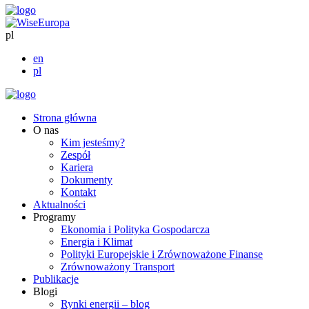
pl
en
pl
Strona główna
O nas
Kim jesteśmy?
Zespół
Kariera
Dokumenty
Kontakt
Aktualności
Programy
Ekonomia i Polityka Gospodarcza
Energia i Klimat
Polityki Europejskie i Zrównoważone Finanse
Zrównoważony Transport
Publikacje
Blogi
Rynki energii – blog