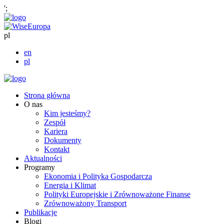
';
pl
en
pl
Strona główna
O nas
Kim jesteśmy?
Zespół
Kariera
Dokumenty
Kontakt
Aktualności
Programy
Ekonomia i Polityka Gospodarcza
Energia i Klimat
Polityki Europejskie i Zrównoważone Finanse
Zrównoważony Transport
Publikacje
Blogi