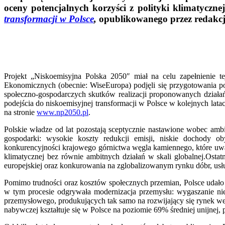
oceny potencjalnych korzyści z polityki klimatycz
transformacji w Polsce
,
opublikowanego przez redakc
Projekt „Niskoemisyjna Polska 2050″ miał na celu zapełnienie t
Ekonomicznych (obecnie: WiseEuropa) podjęli się przygotowania po
społeczno-gospodarczych skutków realizacji proponowanych działań
podejścia do niskoemisyjnej transformacji w Polsce w kolejnych lata
na stronie
www.np2050.pl
.
Polskie władze od lat pozostają sceptycznie nastawione wobec ambi
gospodarki: wysokie koszty redukcji emisji, niskie dochody o
konkurencyjności krajowego górnictwa węgla kamiennego, które uważ
klimatycznej bez równie ambitnych działań w skali globalnej.Ostat
europejskiej oraz konkurowania na zglobalizowanym rynku dóbr, usług
Pomimo trudności oraz kosztów społecznych przemian, Polsce udało 
w tym procesie odgrywała modernizacja przemysłu: wygaszanie ni
przemysłowego, produkujących tak samo na rozwijający się rynek we
nabywczej kształtuje się w Polsce na poziomie 69% średniej unijnej