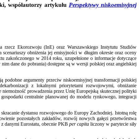
cki, współautorzy artykułu
Perspektywy niskoemisyjnej
 na rzecz Ekorozwoju (InE) oraz Warszawskiego Instytutu Studiów
scenariuszy obniżenia jej emisyjności w długim okresie oraz oceny
ektu zakończonego w 2014 roku, uzupełnione o informacje dotyczące
nim dane do pobrania) dostępne są w wersji polskiej oraz angielskiej
ją podobne argumenty przeciw niskoemisyjnej transformacji polskiej
ekarbonizacji z lokalnymi priorytetami rozwojowymi, obniżanie
e niemożność prowadzenia przez Unię Europejską skutecznej polityki
j gospodarki centralnie planowanej do modelu rynkowego, integracji
 skracanie dystansu rozwojowego do Europy Zachodniej. Istotną rolę
owienie pozostałych zakładów, rozwój nowych gałęzi przetwórstwa
ie z danymi Eurostatu, obecnie PKB
per capita
liczony w parytecie siły