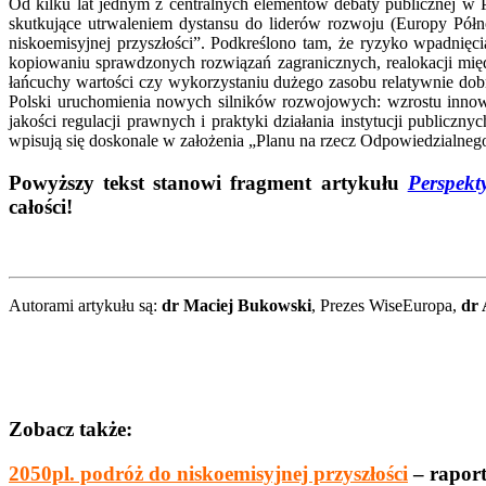
Od kilku lat jednym z centralnych elementów debaty publicznej w
skutkujące utrwaleniem dystansu do liderów rozwoju (Europy Półno
niskoemisyjnej przyszłości”. Podkreślono tam, że ryzyko wpadni
kopiowaniu sprawdzonych rozwiązań zagranicznych, realokacji mię
łańcuchy wartości czy wykorzystaniu dużego zasobu relatywnie dob
Polski uruchomienia nowych silników rozwojowych: wzrostu innowa
jakości regulacji prawnych i praktyki działania instytucji public
wpisują się doskonale w założenia „Planu na rzecz Odpowiedzialneg
Powyższy tekst stanowi fragment artykułu
Perspekt
całości!
Autorami artykułu są:
dr Maciej Bukowski
, Prezes WiseEuropa,
dr 
Zobacz także:
2050pl. podróż do niskoemisyjnej przyszłości
– rapor