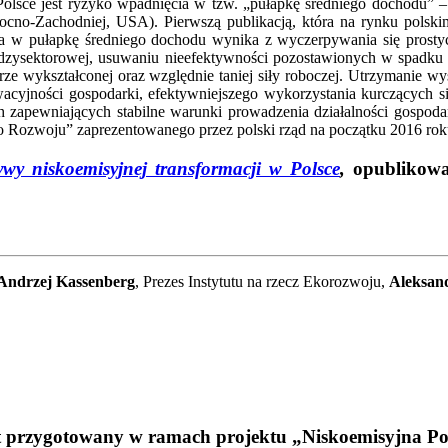
 Polsce jest ryzyko wpadnięcia w tzw. „pułapkę średniego dochodu
cno-Zachodniej, USA). Pierwszą publikacją, która na rynku polskim
ęcia w pułapkę średniego dochodu wynika z wyczerpywania się pros
dzysektorowej, usuwaniu nieefektywności pozostawionych w spadku po
rze wykształconej oraz względnie taniej siły roboczej. Utrzymanie w
cyjności gospodarki, efektywniejszego wykorzystania kurczących s
znych zapewniających stabilne warunki prowadzenia działalności gospo
o Rozwoju” zaprezentowanego przez polski rząd na początku 2016 rok
ywy niskoemisyjnej transformacji w Polsce
,
opublikowa
Andrzej Kassenberg
, Prezes Instytutu na rzecz Ekorozwoju,
Aleksand
t przygotowany w ramach projektu „Niskoemisyjna Po