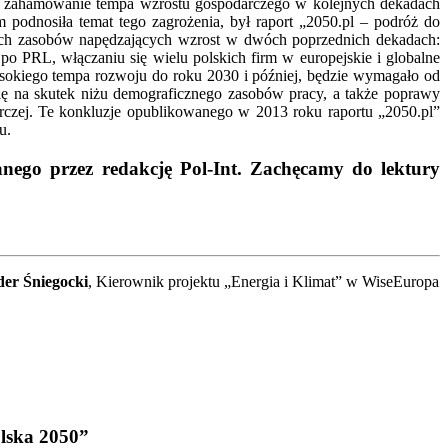
” – zahamowanie tempa wzrostu gospodarczego w kolejnych dekadach
 podnosiła temat tego zagrożenia, był raport „2050.pl – podróż do
tych zasobów napędzających wzrost w dwóch poprzednich dekadach:
 PRL, włączaniu się wielu polskich firm w europejskie i globalne
ysokiego tempa rozwoju do roku 2030 i później, będzie wymagało od
ię na skutek niżu demograficznego zasobów pracy, a także poprawy
darczej. Te konkluzje opublikowanego w 2013 roku raportu „2050.pl”
u.
nego przez redakcję Pol-Int. Zachęcamy do lektury
er Śniegocki
, Kierownik projektu „Energia i Klimat” w WiseEuropa
lska 2050”