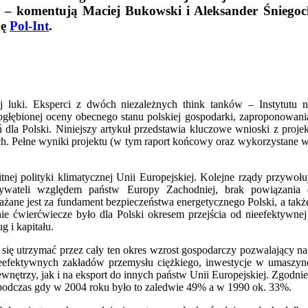
nej – komentują Maciej Bukowski i Aleksander Śniego
ję
Pol-Int
.
ej luki. Eksperci z dwóch niezależnych think tanków – Instytutu
głębionej oceny obecnego stanu polskiej gospodarki, zaproponowania 
 dla Polski. Niniejszy artykuł przedstawia kluczowe wnioski z proj
ch. Pełne wyniki projektu (w tym raport końcowy oraz wykorzystane w 
tnej polityki klimatycznej Unii Europejskiej. Kolejne rządy przywołu
bywateli względem państw Europy Zachodniej, brak powiązania d
ane jest za fundament bezpieczeństwa energetycznego Polski, a takż
nie ćwierćwiecze było dla Polski okresem przejścia od nieefektywne
 i kapitału.
się utrzymać przez cały ten okres wzrost gospodarczy pozwalający na
eefektywnych zakładów przemysłu ciężkiego, inwestycje w umaszyn
wnętrzy, jak i na eksport do innych państw Unii Europejskiej. Zgodn
, podczas gdy w 2004 roku było to zaledwie 49% a w 1990 ok. 33%.