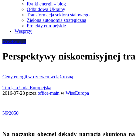
Rynki energii – blog
Odbudowa Ukrainy
Transformacja sektora stalowego
Zielona autonomia strategiczna
Projekty europejskie
Wesprzyj
WiseEuropa
Perspektywy niskoemisyjnej tra
Ceny energii w czerwcu wciąż rosną
Turcja a Unia Europejska
2016-07-28
przez
office-main
w
WiseEuropa
NP2050
Na początku obecnej dekady narracja skupiona na k