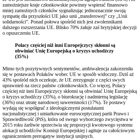
zamożniejsze kraje członkowskie powinny wspierać finansowo
mniej zamożnych członków sygnalizując jednoznacznie swoją
sympatię dla przyszłości UE jako unii „transferowej” czy „Unii
solidarności”. Ponad połowa spośród nich jest zwolennikami
dalszego rozszerzania UE. Blisko 70% żałuje zaś brytyjskiej decyzji
o opuszczeniu UE.
Polacy częściej niż inni Europejczycy skłonni są
obwiniać Unię Europejską o kryzys uchodźczy
(35%)
Mimo tych pozytywnych sentymentów, ambiwalencja zakorzeniła
się w postawach Polaków wobec UE w sposób widoczny. Dziś aż
43% spośród nich oczekuje, że UE zrezygnuje z części swych
uprawnień na rzecz państw członkowskich. Co więcej, Polacy
częściej niż inni Europejczycy skłonni są obwiniać Unię Europejską
o kryzys uchodźczy (35%), o biurokrację i nadmierną legislację
(36%) oraz utratę narodowej suwerenności (17%). Te postawy
wydają się współgrać z ideologicznymi postulatami
nacjonalistycznej i umiarkowanie eurosceptycznej partii Prawo i
Sprawiedliwość (PiS), która od swego wyborczego zwycięstwa w
2015 roku żarliwie sprzeciwia się propozycji kwotowego systemu
alokacji uchodźców Komisji Europejskiej i agituje za całościowym
ograniczeniem prerogatyw instytucji unijnych.