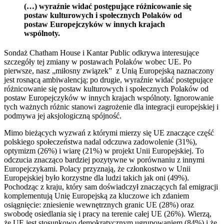
(…) wyraźnie widać postępujące różnicowanie się
postaw kulturowych i społecznych Polaków od
postaw Europejczyków w innych krajach
wspólnoty.
Sondaż Chatham House i Kantar Public odkrywa interesujące
szczegóły tej zmiany w postawach Polaków wobec UE. Po
pierwsze, nasz „miłosny związek” z Unią Europejską naznaczony
jest rosnącą ambiwalencją; po drugie, wyraźnie widać postępujące
różnicowanie się postaw kulturowych i społecznych Polaków od
postaw Europejczyków w innych krajach wspólnoty. Ignorowanie
tych ważnych różnic stanowi zagrożenie dla integracji europejskiej i
podmywa jej aksjologiczną spójność.
Mimo bieżących wyzwań z którymi mierzy się UE znaczące część
polskiego społeczeństwa nadal odczuwa zadowolenie (31%),
optymizm (26%) i wiarę (21%) w projekt Unii Europejskiej. To
odczucia znacząco bardziej pozytywne w porównaniu z innymi
Europejczykami. Polacy przyznają, że członkostwo w Unii
Europejskiej było korzystne dla ludzi takich jak oni (49%).
Pochodząc z kraju, który sam doświadczył znaczących fal emigracji
komplementują Unię Europejską za kluczowe ich zdaniem
osiągnięcie: zniesienie wewnętrznych granic UE (28%) oraz
swobodę osiedlania się i pracy na terenie całej UE (26%). Wierzą,
że UE jest stosunkowo demokratycznym ugrupowaniem (84%) i że