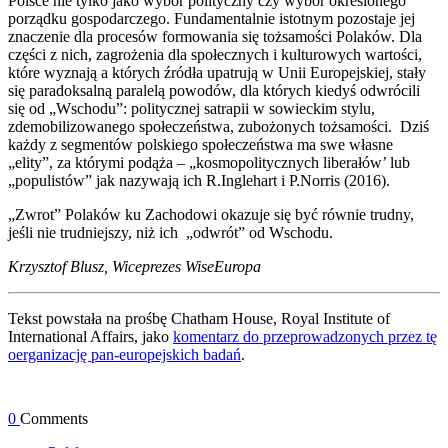
Polsce nie tylko jako wybór polityczny czy wybór określonego
porządku gospodarczego. Fundamentalnie istotnym pozostaje jej
znaczenie dla procesów formowania się tożsamości Polaków. Dla
części z nich, zagrożenia dla społecznych i kulturowych wartości,
które wyznają a których źródła upatrują w Unii Europejskiej, stały
się paradoksalną paralelą powodów, dla których kiedyś odwrócili
się od „Wschodu”: politycznej satrapii w sowieckim stylu,
zdemobilizowanego społeczeństwa, zubożonych tożsamości. Dziś
każdy z segmentów polskiego społeczeństwa ma swe własne
„elity”, za którymi podąża – „kosmopolitycznych liberałów’ lub
„populistów” jak nazywają ich R.Inglehart i P.Norris (2016).
„Zwrot” Polaków ku Zachodowi okazuje się być równie trudny,
jeśli nie trudniejszy, niż ich „odwrót” od Wschodu.
Krzysztof Blusz, Wiceprezes WiseEuropa
Tekst powstała na prośbę Chatham House, Royal Institute of
International Affairs, jako
komentarz do przeprowadzonych przez tę
oerganizację pan-europejskich badań
.
0
Comments