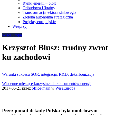
Rynki energii – blog
Odbudowa Ukrainy
Transformacja sektora stalowego
Zielona autonomia strategiczna
Projekty europejskie
Wesprzyj
WiseEuropa
Krzysztof Blusz: trudny zwrot
ku zachodowi
Warunki sukcesu SOR: integracja, R&D, dekarbonizacja
Wiosenne miesiące korzystne dla konsumentów energii
2017-06-21
przez
office-main
w
WiseEuropa
Przez ponad dekadę Polska była modelowym