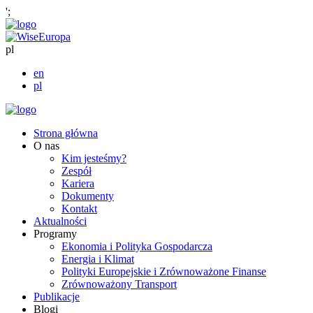
';
pl
en
pl
Strona główna
O nas
Kim jesteśmy?
Zespół
Kariera
Dokumenty
Kontakt
Aktualności
Programy
Ekonomia i Polityka Gospodarcza
Energia i Klimat
Polityki Europejskie i Zrównoważone Finanse
Zrównoważony Transport
Publikacje
Blogi