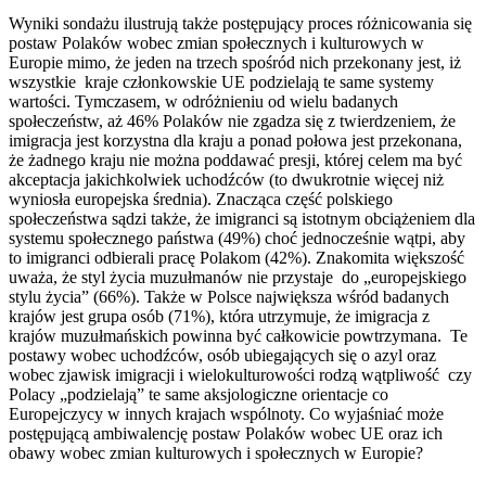
Wyniki sondażu ilustrują także postępujący proces różnicowania się
postaw Polaków wobec zmian społecznych i kulturowych w
Europie mimo, że jeden na trzech spośród nich przekonany jest, iż
wszystkie kraje członkowskie UE podzielają te same systemy
wartości. Tymczasem, w odróżnieniu od wielu badanych
społeczeństw, aż 46% Polaków nie zgadza się z twierdzeniem, że
imigracja jest korzystna dla kraju a ponad połowa jest przekonana,
że żadnego kraju nie można poddawać presji, której celem ma być
akceptacja jakichkolwiek uchodźców (to dwukrotnie więcej niż
wyniosła europejska średnia). Znacząca część polskiego
społeczeństwa sądzi także, że imigranci są istotnym obciążeniem dla
systemu społecznego państwa (49%) choć jednocześnie wątpi, aby
to imigranci odbierali pracę Polakom (42%). Znakomita większość
uważa, że styl życia muzułmanów nie przystaje do „europejskiego
stylu życia” (66%). Także w Polsce największa wśród badanych
krajów jest grupa osób (71%), która utrzymuje, że imigracja z
krajów muzułmańskich powinna być całkowicie powtrzymana. Te
postawy wobec uchodźców, osób ubiegających się o azyl oraz
wobec zjawisk imigracji i wielokulturowości rodzą wątpliwość czy
Polacy „podzielają” te same aksjologiczne orientacje co
Europejczycy w innych krajach wspólnoty. Co wyjaśniać może
postępującą ambiwalencję postaw Polaków wobec UE oraz ich
obawy wobec zmian kulturowych i społecznych w Europie?