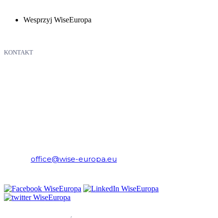
Wesprzyj WiseEuropa
KONTAKT
WiseEuropa – Fundacja Warszawski Instytut Studiów
Ekonomicznych i Europejskich
E-mail:
office@wise-europa.eu
Telefon: +48 794 968 202