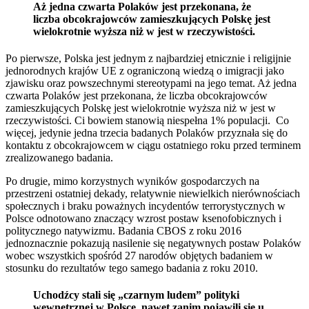
Aż jedna czwarta Polaków jest przekonana, że
liczba obcokrajowców zamieszkujących Polskę jest
wielokrotnie wyższa niż w jest w rzeczywistości.
Po pierwsze, Polska jest jednym z najbardziej etnicznie i religijnie
jednorodnych krajów UE z ograniczoną wiedzą o imigracji jako
zjawisku oraz powszechnymi stereotypami na jego temat. Aż jedna
czwarta Polaków jest przekonana, że liczba obcokrajowców
zamieszkujących Polskę jest wielokrotnie wyższa niż w jest w
rzeczywistości. Ci bowiem stanowią niespełna 1% populacji. Co
więcej, jedynie jedna trzecia badanych Polaków przyznała się do
kontaktu z obcokrajowcem w ciągu ostatniego roku przed terminem
zrealizowanego badania.
Po drugie, mimo korzystnych wyników gospodarczych na
przestrzeni ostatniej dekady, relatywnie niewielkich nierównościach
społecznych i braku poważnych incydentów terrorystycznych w
Polsce odnotowano znaczący wzrost postaw ksenofobicznych i
politycznego natywizmu. Badania CBOS z roku 2016
jednoznacznie pokazują nasilenie się negatywnych postaw Polaków
wobec wszystkich spośród 27 narodów objętych badaniem w
stosunku do rezultatów tego samego badania z roku 2010.
Uchodźcy stali się „czarnym ludem” polityki
wewnętrznej w Polsce, nawet zanim pojawili się u