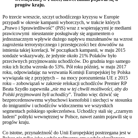
progów kraju.
Po trzecie wreszcie, szczyt uchodźczego kryzysu w Europie
przypadł w okresie kampanii wyborczych, w trakcie których
„Prawo i Sprawiedliwość” (PiS) wraz z wspierającymi je mediami
prawicowymi nieustannie posługiwały się argumentem o
jednoznacznym wpływie dużego napływu muzułmanów na wzrost
zagrożenia terrorystycznego i przestępczości bez dowodów na
istnienia takiej korelacji. W początkach kampanii, w maju 2015
sondaże wskazywały, że jedynie około 21% Polaków było
przeciwnych przyjmowaniu uchodźców. Do grudnia tego samego
roku ich liczba wzrosła do 53%. Pół roku później, w maju 2017
roku, odpowiadając na wezwania Komisji Europejskiej by Polska
wywiązała się z przyjętych – na mocy porozumienia UE z 2015
roku – zobowiązań w zakresie relokacji uchodźców Premier RP
Beata Szydło zapewniła „
nie ma w tej chwili możliwości, aby do
Polski przyjmowani byli uchodźcy
”. Trudno więc dziwić się
bezprecedensowemu wybuchowi ksenofobii i niechęci w stosunku
do imigrantów i uchodźców widocznemu we wszystkich
segmentach polskiego społeczeństwa. Uchodźcy stali się „czarnym
ludem” polityki wewnętrznej w Polsce, nawet zanim pojawili się u
progów kraju.
Co istotne, przynależność do Unii Europejskiej postrzegana jest w