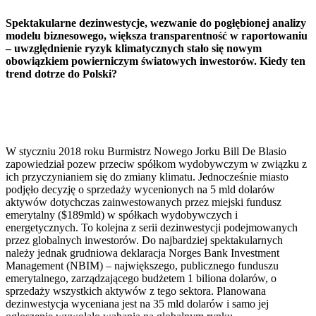
Spektakularne dezinwestycje, wezwanie do pogłębionej analizy
modelu biznesowego, większa transparentność w raportowaniu
– uwzględnienie ryzyk klimatycznych stało się nowym
obowiązkiem powierniczym światowych inwestorów. Kiedy ten
trend dotrze do Polski?
W styczniu 2018 roku Burmistrz Nowego Jorku Bill De Blasio
zapowiedział pozew przeciw spółkom wydobywczym w związku z
ich przyczynianiem się do zmiany klimatu. Jednocześnie miasto
podjęło decyzję o sprzedaży wycenionych na 5 mld dolarów
aktywów dotychczas zainwestowanych przez miejski fundusz
emerytalny ($189mld) w spółkach wydobywczych i
energetycznych. To kolejna z serii dezinwestycji podejmowanych
przez globalnych inwestorów. Do najbardziej spektakularnych
należy jednak grudniowa deklaracja Norges Bank Investment
Management (NBIM) – największego, publicznego funduszu
emerytalnego, zarządzającego budżetem 1 biliona dolarów, o
sprzedaży wszystkich aktywów z tego sektora. Planowana
dezinwestycja wyceniana jest na 35 mld dolarów i samo jej