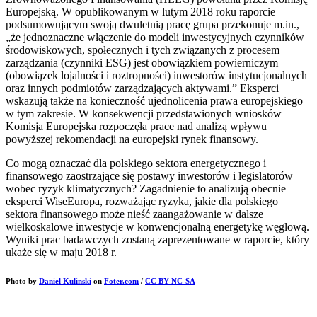
Europejską. W opublikowanym w lutym 2018 roku raporcie
podsumowującym swoją dwuletnią pracę grupa przekonuje m.in.,
„że jednoznaczne włączenie do modeli inwestycyjnych czynników
środowiskowych, społecznych i tych związanych z procesem
zarządzania (czynniki ESG) jest obowiązkiem powierniczym
(obowiązek lojalności i roztropności) inwestorów instytucjonalnych
oraz innych podmiotów zarządzających aktywami.” Eksperci
wskazują także na konieczność ujednolicenia prawa europejskiego
w tym zakresie. W konsekwencji przedstawionych wniosków
Komisja Europejska rozpoczęła prace nad analizą wpływu
powyższej rekomendacji na europejski rynek finansowy.
Co mogą oznaczać dla polskiego sektora energetycznego i
finansowego zaostrzające się postawy inwestorów i legislatorów
wobec ryzyk klimatycznych? Zagadnienie to analizują obecnie
eksperci WiseEuropa, rozważając ryzyka, jakie dla polskiego
sektora finansowego może nieść zaangażowanie w dalsze
wielkoskalowe inwestycje w konwencjonalną energetykę węglową.
Wyniki prac badawczych zostaną zaprezentowane w raporcie, który
ukaże się w maju 2018 r.
Photo by
Daniel Kulinski
on
Foter.com
/
CC BY-NC-SA