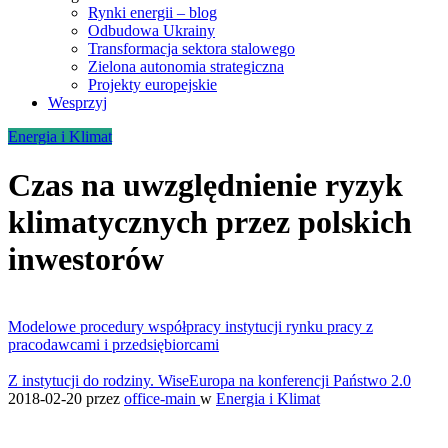
Rynki energii – blog
Odbudowa Ukrainy
Transformacja sektora stalowego
Zielona autonomia strategiczna
Projekty europejskie
Wesprzyj
Energia i Klimat
Czas na uwzględnienie ryzyk
klimatycznych przez polskich
inwestorów
Modelowe procedury współpracy instytucji rynku pracy z
pracodawcami i przedsiębiorcami
Z instytucji do rodziny. WiseEuropa na konferencji Państwo 2.0
2018-02-20
przez
office-main
w
Energia i Klimat