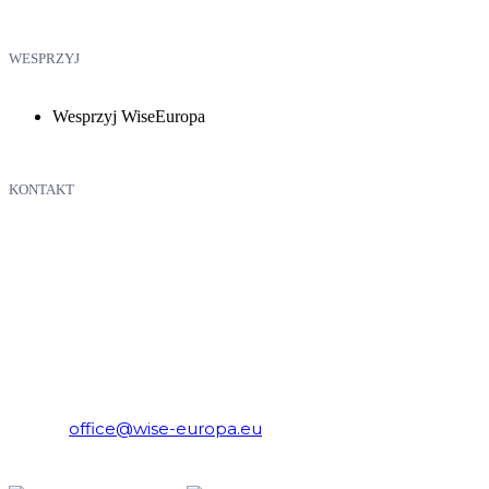
WESPRZYJ
Wesprzyj WiseEuropa
KONTAKT
WiseEuropa – Fundacja Warszawski Instytut Studiów
Ekonomicznych i Europejskich
E-mail:
office@wise-europa.eu
Telefon: +48 794 968 202