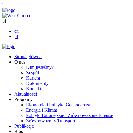
';
pl
en
pl
Strona główna
O nas
Kim jesteśmy?
Zespół
Kariera
Dokumenty
Kontakt
Aktualności
Programy
Ekonomia i Polityka Gospodarcza
Energia i Klimat
Polityki Europejskie i Zrównoważone Finanse
Zrównoważony Transport
Publikacje
Blogi