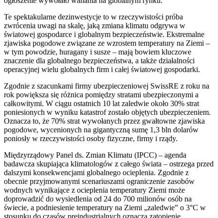
ogłoszenie wywołało wahania na globalnym rynku.
Te spektakularne dezinwestycje to w rzeczywistości próba
zwrócenia uwagi na skalę, jaką zmiana klimatu odgrywa w
światowej gospodarce i globalnym bezpieczeństwie. Ekstremalne
zjawiska pogodowe związane ze wzrostem temperatury na Ziemi –
w tym powodzie, huragany i susze – mają bowiem kluczowe
znaczenie dla globalnego bezpieczeństwa, a także działalności
operacyjnej wielu globalnych firm i całej światowej gospodarki.
Zgodnie z szacunkami firmy ubezpieczeniowej SwissRE z roku na
rok powiększa się różnica pomiędzy stratami ubezpieczonymi a
całkowitymi. W ciągu ostatnich 10 lat zaledwie około 30% strat
poniesionych w wyniku katastrof zostało objętych ubezpieczeniem.
Oznacza to, że 70% strat wywołanych przez gwałtowne zjawiska
pogodowe, wycenionych na gigantyczną sumę 1,3 bln dolarów
poniosły w rzeczywistości osoby fizyczne, firmy i rządy.
Międzyrządowy Panel ds. Zmian Klimatu (IPCC) – agenda
badawcza skupiająca klimatologów z całego świata – ostrzega przed
dalszymi konsekwencjami globalnego ocieplenia. Zgodnie z
obecnie przyjmowanymi scenariuszami ograniczenie zasobów
wodnych wynikające z ocieplenia temperatury Ziemi może
doprowadzić do wysiedlenia od 24 do 700 milionów osób na
świecie, a podniesienie temperatury na Ziemi „zaledwie” o 3°C w
stosunku do czasów preindustrialnych oznacza zatopienie