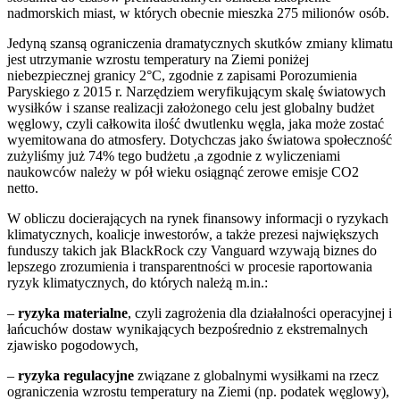
nadmorskich miast, w których obecnie mieszka 275 milionów osób.
Jedyną szansą ograniczenia dramatycznych skutków zmiany klimatu
jest utrzymanie wzrostu temperatury na Ziemi poniżej
niebezpiecznej granicy 2°C, zgodnie z zapisami Porozumienia
Paryskiego z 2015 r. Narzędziem weryfikującym skalę światowych
wysiłków i szanse realizacji założonego celu jest globalny budżet
węglowy, czyli całkowita ilość dwutlenku węgla, jaka może zostać
wyemitowana do atmosfery. Dotychczas jako światowa społeczność
zużyliśmy już 74% tego budżetu ,a zgodnie z wyliczeniami
naukowców należy w pół wieku osiągnąć zerowe emisje CO2
netto.
W obliczu docierających na rynek finansowy informacji o ryzykach
klimatycznych, koalicje inwestorów, a także prezesi największych
funduszy takich jak BlackRock czy Vanguard wzywają biznes do
lepszego zrozumienia i transparentności w procesie raportowania
ryzyk klimatycznych, do których należą m.in.:
–
ryzyka materialne
, czyli zagrożenia dla działalności operacyjnej i
łańcuchów dostaw wynikających bezpośrednio z ekstremalnych
zjawisko pogodowych,
–
ryzyka regulacyjne
związane z globalnymi wysiłkami na rzecz
ograniczenia wzrostu temperatury na Ziemi (np. podatek węglowy),