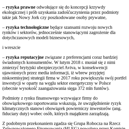
–
ryzyka prawne
odwołujące się do koncepcji krzywdy
ekologicznej i prób uzyskania zadośćuczynienia przez podmioty
takie jak Nowy Jork czy poszkodowane osoby prywatne,
–
ryzyka technologiczne
będące szansami rozwoju nowych
rynków i sektorów, jednocześnie stanowiącymi zagrożenie dla
dotychczasowych modeli biznesowych,
i wreszcie
–
ryzyka reputacyjne
związane z preferencjami coraz bardziej
świadomych konsumentów. W lutym 2018 r. musiał się z nimi
zmierzyć brytyjski ubezpieczyciel Aviva, w konsekwencji
ujawnionych przez media informacji, iż wbrew przyjętej
niskoemisyjnej strategii firma w 2017 roku powiększyła swój portfel
inwestycji w oparty na węglu sektor energetyczny w Polsce
(obecnie wysokość zaangażowania sięga 372 mln funtów).
Podmioty z rynku finansowego wzywające firmy do
obowiązkowego raportowania wskazują, że uwzględnienie ryzyk
klimatycznych stanowi obowiązek powierniczy inwestorów (ang.
fiduciary duty) wobec osób, których majątkiem zarządzają.
Z podobnym przekonaniem zgadza się Grupa Robocza na Rzecz
Zrównoważonego Finansowania (HLEG) powołana przez Komisję