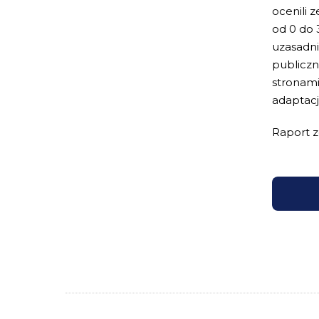
ocenili 
od 0 do 
uzasadni
publiczn
stronami
adaptacj
Raport z