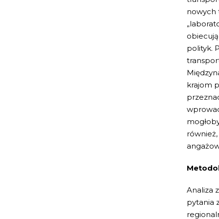
nowych 
„laborat
obiecują
polityk.
transpor
Międzyn
krajom p
przeznac
wprowadz
mogłoby 
również,
angażowa
Metodol
Analiza 
pytania 
regional