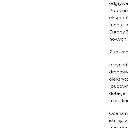
odgrywać
Porozumi
ekspertó
mogą zos
Europy Z
nowych, 
Publikac
przypadk
drogowyc
elektryc
(budowni
dotacje 
mieszka
Ocena mo
istnieją
transpor