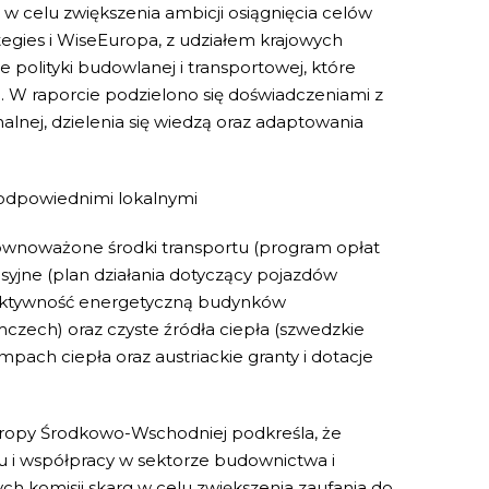
w celu zwiększenia ambicji osiągnięcia celów
egies i WiseEuropa, z udziałem krajowych
 polityki budowlanej i transportowej, które
 W raporcie podzielono się doświadczeniami z
lnej, dzielenia się wiedzą oraz adaptowania
h odpowiednimi lokalnymi
ównoważone środki transportu (program opłat
isyjne (plan działania dotyczący pojazdów
 efektywność energetyczną budynków
ech) oraz czyste źródła ciepła (szwedzkie
ach ciepła oraz austriackie granty i dotacje
uropy Środkowo-Wschodniej podkreśla, że
atu i współpracy w sektorze budownictwa i
ch komisji skarg w celu zwiększenia zaufania do