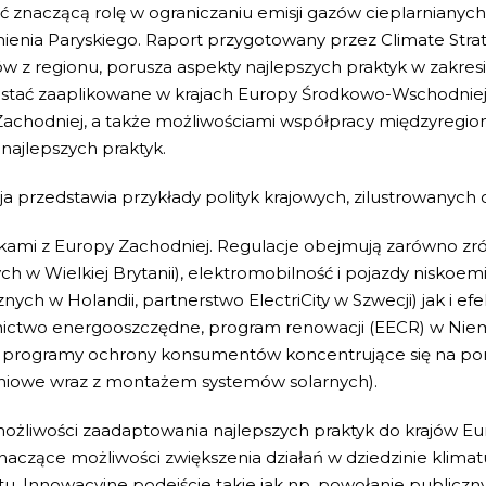
 znaczącą rolę w ograniczaniu emisji gazów cieplarnianych 
enia Paryskiego. Raport przygotowany przez Climate Strat
w z regionu, porusza aspekty najlepszych praktyk w zakresie
tać zaaplikowane w krajach Europy Środkowo-Wschodniej.
achodniej, a także możliwościami współpracy międzyregiona
najlepszych praktyk.
ja przedstawia przykłady polityk krajowych, zilustrowanyc
ami z Europy Zachodniej. Regulacje obejmują zarówno zr
h w Wielkiej Brytanii), elektromobilność i pojazdy niskoem
znych w Holandii, partnerstwo ElectriCity w Szwecji) jak i
ctwo energooszczędne, program renowacji (EECR) w Niemcz
i programy ochrony konsumentów koncentrujące się na pomp
niowe wraz z montażem systemów solarnych).
żliwości zaadaptowania najlepszych praktyk do krajów E
 znaczące możliwości zwiększenia działań w dziedzinie klim
tu. Innowacyjne podejście takie jak np. powołanie publiczny