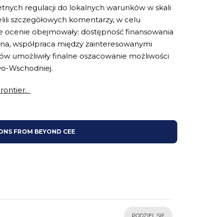
tnych regulacji do lokalnych warunków w skali
ielili szczegółowych komentarzy, w celu
ące ocenie obejmowały: dostępność finansowania
zna, współpraca między zainteresowanymi
rtów umożliwiły finalne oszacowanie możliwości
wo-Wschodniej.
rontier.
IONS FROM BEYOND CEE
PODZIEL SIĘ