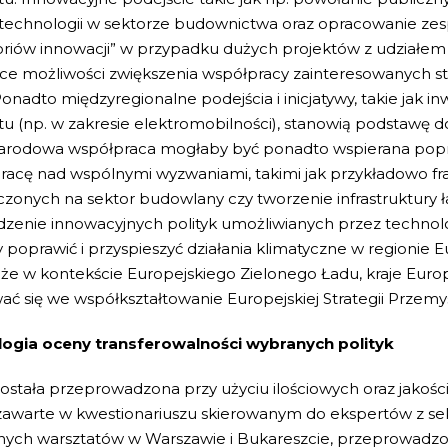
technologii w sektorze budownictwa oraz opracowanie z
oriów innowacji” w przypadku dużych projektów z udziałem
ce możliwości zwiększenia współpracy zainteresowanych st
 Ponadto międzyregionalne podejścia i inicjatywy, takie ja
tu (np. w zakresie elektromobilności), stanowią podstawę do
arodowa współpraca mogłaby być ponadto wspierana poprz
racę nad wspólnymi wyzwaniami, takimi jak przykładowo f
zonych na sektor budowlany czy tworzenie infrastruktury
enie innowacyjnych polityk umożliwianych przez technolo
poprawić i przyspieszyć działania klimatyczne w regionie
 że w kontekście Europejskiego Zielonego Ładu, kraje Eu
ć się we współkształtowanie Europejskiej Strategii Przemy
ogia oceny transferowalności wybranych polityk
została przeprowadzona przy użyciu ilościowych oraz jako
zawarte w kwestionariuszu skierowanym do ekspertów z se
nych warsztatów w Warszawie i Bukareszcie, przeprowadzo