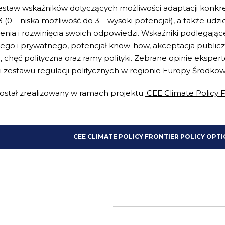
zestaw wskaźników dotyczących możliwości adaptacji konkre
3 (0 – niska możliwość do 3 – wysoki potencjał), a także udz
enia i rozwinięcia swoich odpowiedzi. Wskaźniki podlegaj
ego i prywatnego, potencjał know-how, akceptacja public
, chęć polityczna oraz ramy polityki. Zebrane opinie ekspe
i zestawu regulacji politycznych w regionie Europy Środko
ostał zrealizowany w ramach projektu:
CEE Climate Policy F
CEE CLIMATE POLICY FRONTIER POLICY OPT