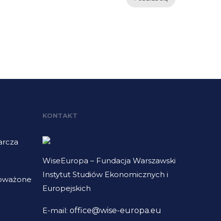
KONTAKT
arcza
WiseEuropa – Fundacja Warszawski
Instytut Studiów Ekonomicznych i
noważone
Europejskich
E-mail:
office@wise-europa.eu