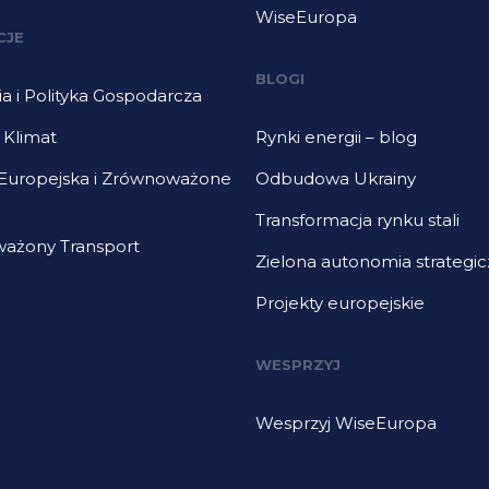
WiseEuropa
CJE
BLOGI
 i Polityka Gospodarcza
i Klimat
Rynki energii – blog
 Europejska i Zrównoważone
Odbudowa Ukrainy
Transformacja rynku stali
ażony Transport
Zielona autonomia strategi
Projekty europejskie
WESPRZYJ
Wesprzyj WiseEuropa