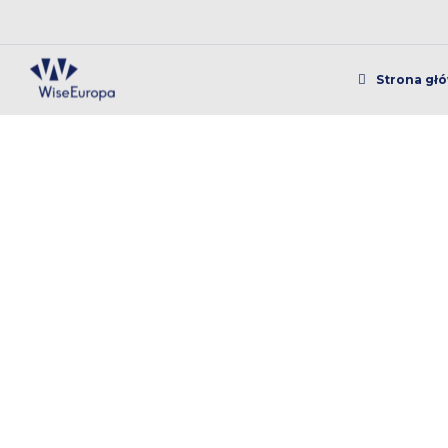
Strona gł
Raport Polityka K
Propozycje re