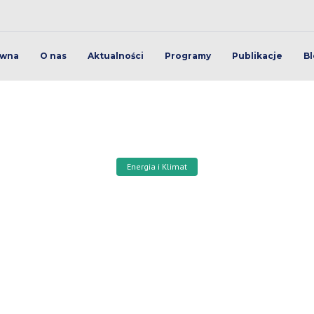
ówna
O nas
Aktualności
Programy
Publikacje
Bl
Energia i Klimat
limatyczna w Europie Śr
gulacji spoza państw Eu