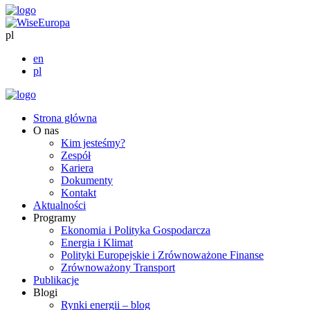
pl
en
pl
Strona główna
O nas
Kim jesteśmy?
Zespół
Kariera
Dokumenty
Kontakt
Aktualności
Programy
Ekonomia i Polityka Gospodarcza
Energia i Klimat
Polityki Europejskie i Zrównoważone Finanse
Zrównoważony Transport
Publikacje
Blogi
Rynki energii – blog