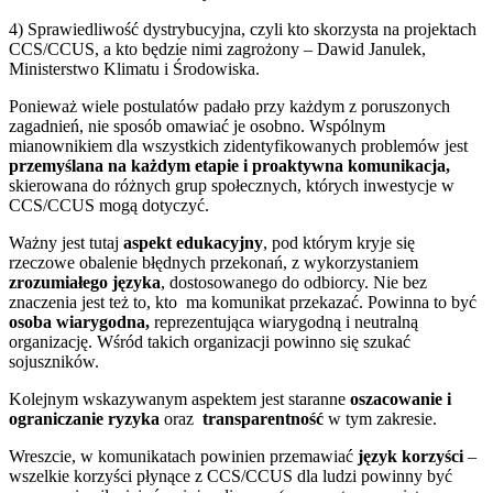
4) Sprawiedliwość dystrybucyjna, czyli kto skorzysta na projektach
CCS/CCUS, a kto będzie nimi zagrożony – Dawid Janulek,
Ministerstwo Klimatu i Środowiska.
Ponieważ wiele postulatów padało przy każdym z poruszonych
zagadnień, nie sposób omawiać je osobno. Wspólnym
mianownikiem dla wszystkich zidentyfikowanych problemów jest
przemyślana na każdym etapie i proaktywna komunikacja,
skierowana do różnych grup społecznych, których inwestycje w
CCS/CCUS mogą dotyczyć.
Ważny jest tutaj
aspekt edukacyjny
, pod którym kryje się
rzeczowe obalenie błędnych przekonań, z wykorzystaniem
zrozumiałego języka
, dostosowanego do odbiorcy. Nie bez
znaczenia jest też to, kto ma komunikat przekazać. Powinna to być
osoba wiarygodna,
reprezentująca wiarygodną i neutralną
organizację. Wśród takich organizacji powinno się szukać
sojuszników.
Kolejnym wskazywanym aspektem jest staranne
oszacowanie i
ograniczanie ryzyka
oraz
transparentność
w tym zakresie.
Wreszcie, w komunikatach powinien przemawiać
język korzyści
–
wszelkie korzyści płynące z CCS/CCUS dla ludzi powinny być