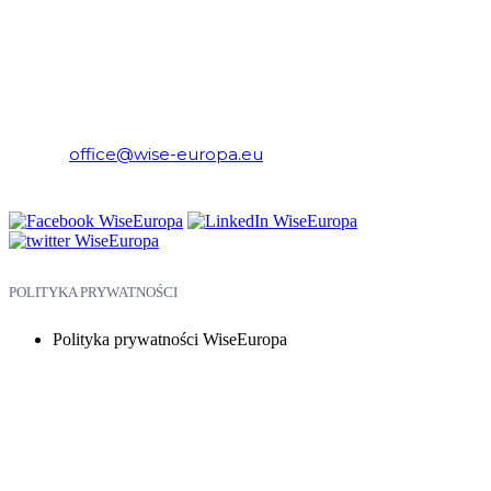
WiseEuropa – Fundacja Warszawski Instytut Studiów
Ekonomicznych i Europejskich
E-mail:
office@wise-europa.eu
Telefon: +48 794 968 202
POLITYKA PRYWATNOŚCI
Polityka prywatności WiseEuropa