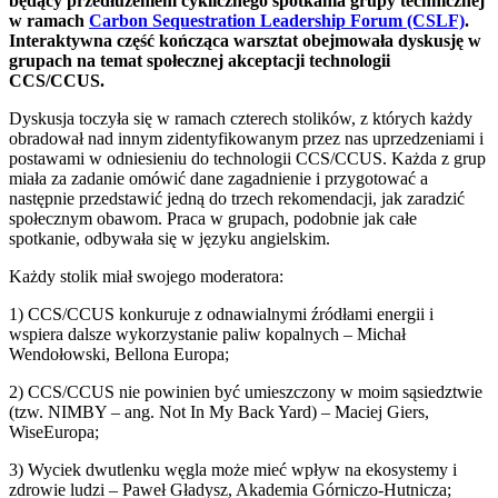
będący przedłużeniem cyklicznego spotkania grupy technicznej
w ramach
Carbon Sequestration Leadership Forum (CSLF)
.
Interaktywna część kończąca warsztat obejmowała dyskusję w
grupach na temat społecznej akceptacji technologii
CCS/CCUS.
Dyskusja toczyła się w ramach czterech stolików, z których każdy
obradował nad innym zidentyfikowanym przez nas uprzedzeniami i
postawami w odniesieniu do technologii CCS/CCUS. Każda z grup
miała za zadanie omówić dane zagadnienie i przygotować a
następnie przedstawić jedną do trzech rekomendacji, jak zaradzić
społecznym obawom. Praca w grupach, podobnie jak całe
spotkanie, odbywała się w języku angielskim.
Każdy stolik miał swojego moderatora:
1) CCS/CCUS konkuruje z odnawialnymi źródłami energii i
wspiera dalsze wykorzystanie paliw kopalnych – Michał
Wendołowski, Bellona Europa;
2) CCS/CCUS nie powinien być umieszczony w moim sąsiedztwie
(tzw. NIMBY – ang. Not In My Back Yard) – Maciej Giers,
WiseEuropa;
3) Wyciek dwutlenku węgla może mieć wpływ na ekosystemy i
zdrowie ludzi – Paweł Gładysz, Akademia Górniczo-Hutnicza;