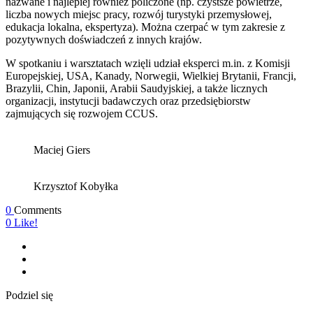
nazwane i najlepiej również policzone (np. czystsze powietrze,
liczba nowych miejsc pracy, rozwój turystyki przemysłowej,
edukacja lokalna, ekspertyza). Można czerpać w tym zakresie z
pozytywnych doświadczeń z innych krajów.
W spotkaniu i warsztatach wzięli udział eksperci m.in. z Komisji
Europejskiej, USA, Kanady, Norwegii, Wielkiej Brytanii, Francji,
Brazylii, Chin, Japonii, Arabii Saudyjskiej, a także licznych
organizacji, instytucji badawczych oraz przedsiębiorstw
zajmujących się rozwojem CCUS.
Maciej Giers
Krzysztof Kobyłka
0
Comments
0
Like!
Podziel się