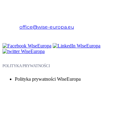
WiseEuropa – Fundacja Warszawski Instytut Studiów
Ekonomicznych i Europejskich
E-mail:
office@wise-europa.eu
Telefon: +48 794 968 202
POLITYKA PRYWATNOŚCI
Polityka prywatności WiseEuropa
Copyright © 2026 WiseEuropa