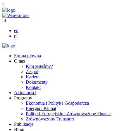
';
pl
en
pl
Strona główna
O nas
Kim jesteśmy?
Zespół
Kariera
Dokumenty
Kontakt
Aktualności
Programy
Ekonomia i Polityka Gospodarcza
Energia i Klimat
Polityki Europejskie i Zrównoważone Finanse
Zrównoważony Transport
Publikacje
Blogi