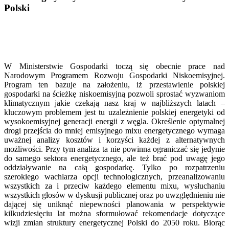
Polski
W Ministerstwie Gospodarki toczą się obecnie prace nad
Narodowym Programem Rozwoju Gospodarki Niskoemisyjnej.
Program ten bazuje na założeniu, iż przestawienie polskiej
gospodarki na ścieżkę niskoemisyjną pozwoli sprostać wyzwaniom
klimatycznym jakie czekają nasz kraj w najbliższych latach –
kluczowym problemem jest tu uzależnienie polskiej energetyki od
wysokoemisyjnej generacji energii z węgla. Określenie optymalnej
drogi przejścia do mniej emisyjnego mixu energetycznego wymaga
uważnej analizy kosztów i korzyści każdej z alternatywnych
możliwości. Przy tym analiza ta nie powinna ograniczać się jedynie
do samego sektora energetycznego, ale też brać pod uwagę jego
oddziaływanie na całą gospodarkę. Tylko po rozpatrzeniu
szerokiego wachlarza opcji technologicznych, przeanalizowaniu
wszystkich za i przeciw każdego elementu mixu, wysłuchaniu
wszystkich głosów w dyskusji publicznej oraz po uwzględnieniu nie
dającej się uniknąć niepewności planowania w perspektywie
kilkudziesięciu lat można sformułować rekomendacje dotyczące
wizji zmian struktury energetycznej Polski do 2050 roku. Biorąc