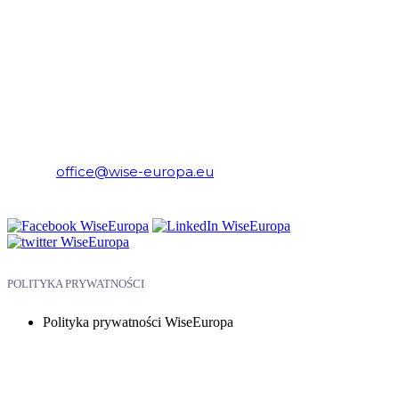
WiseEuropa – Fundacja Warszawski Instytut Studiów
Ekonomicznych i Europejskich
E-mail:
office@wise-europa.eu
Telefon: +48 794 968 202
POLITYKA PRYWATNOŚCI
Polityka prywatności WiseEuropa