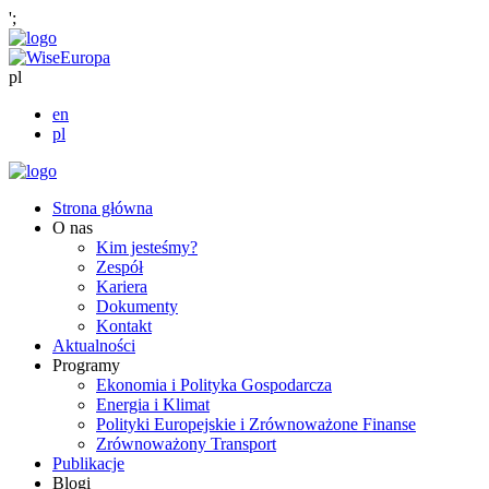
';
pl
en
pl
Strona główna
O nas
Kim jesteśmy?
Zespół
Kariera
Dokumenty
Kontakt
Aktualności
Programy
Ekonomia i Polityka Gospodarcza
Energia i Klimat
Polityki Europejskie i Zrównoważone Finanse
Zrównoważony Transport
Publikacje
Blogi