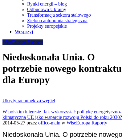
Rynki energii – blog
Odbudowa Ukrainy
Transformacja sektora stalowego
Zielona autonomia strategiczna
Projekty europejskie
Wesprzyj
WiseEuropa Raporty
Niedoskonała Unia. O
potrzebie nowego kontraktu
dla Europy
Ukryty rachunek za węgiel
W polskim interesie. Jak wykorzystać politykę energetyczno-
klimatyczną UE jako wsparcie rozwoju Polski do roku 2030?
2014-05-27
przez
office-main
w
WiseEuropa Raporty
Niedoskonała Unia. O potrzebie nowego