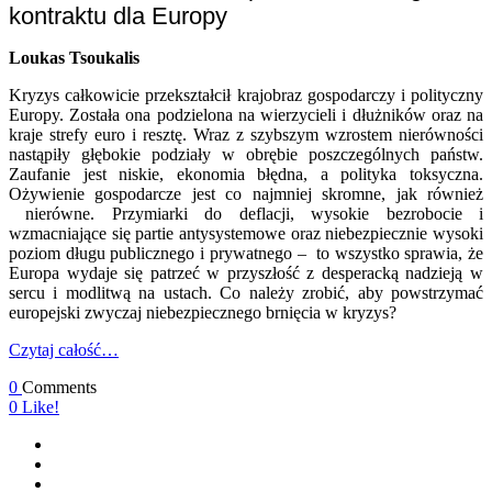
kontraktu dla Europy
Loukas Tsoukalis
Kryzys całkowicie przekształcił krajobraz gospodarczy i polityczny
Europy. Została ona podzielona na wierzycieli i dłużników oraz na
kraje strefy euro i resztę. Wraz z szybszym wzrostem nierówności
nastąpiły głębokie podziały w obrębie poszczególnych państw.
Zaufanie jest niskie, ekonomia błędna, a polityka toksyczna.
Ożywienie gospodarcze jest co najmniej skromne, jak również
nierówne. Przymiarki do deflacji, wysokie bezrobocie i
wzmacniające się partie antysystemowe oraz niebezpiecznie wysoki
poziom długu publicznego i prywatnego – to wszystko sprawia, że
Europa wydaje się patrzeć w przyszłość z desperacką nadzieją w
sercu i modlitwą na ustach. Co należy zrobić, aby powstrzymać
europejski zwyczaj niebezpiecznego brnięcia w kryzys?
Czytaj całość…
0
Comments
0
Like!