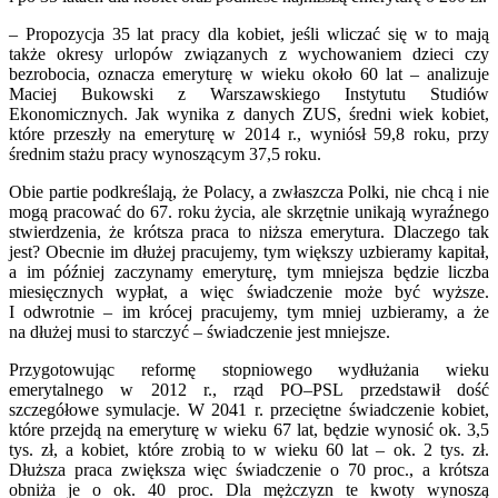
– Propozycja 35 lat pracy dla kobiet, jeśli wliczać się w to mają
także okresy urlopów związanych z wychowaniem dzieci czy
bezrobocia, oznacza emeryturę w wieku około 60 lat – analizuje
Maciej Bukowski z Warszawskiego Instytutu Studiów
Ekonomicznych. Jak wynika z danych ZUS, średni wiek kobiet,
które przeszły na emeryturę w 2014 r., wyniósł 59,8 roku, przy
średnim stażu pracy wynoszącym 37,5 roku.
Obie partie podkreślają, że Polacy, a zwłaszcza Polki, nie chcą i nie
mogą pracować do 67. roku życia, ale skrzętnie unikają wyraźnego
stwierdzenia, że krótsza praca to niższa emerytura. Dlaczego tak
jest? Obecnie im dłużej pracujemy, tym większy uzbieramy kapitał,
a im później zaczynamy emeryturę, tym mniejsza będzie liczba
miesięcznych wypłat, a więc świadczenie może być wyższe.
I odwrotnie – im krócej pracujemy, tym mniej uzbieramy, a że
na dłużej musi to starczyć – świadczenie jest mniejsze.
Przygotowując reformę stopniowego wydłużania wieku
emerytalnego w 2012 r., rząd PO–PSL przedstawił dość
szczegółowe symulacje. W 2041 r. przeciętne świadczenie kobiet,
które przejdą na emeryturę w wieku 67 lat, będzie wynosić ok. 3,5
tys. zł, a kobiet, które zrobią to w wieku 60 lat – ok. 2 tys. zł.
Dłuższa praca zwiększa więc świadczenie o 70 proc., a krótsza
obniża je o ok. 40 proc. Dla mężczyzn te kwoty wynoszą