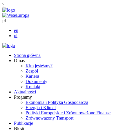
';
pl
en
pl
Strona główna
O nas
Kim jesteśmy?
Zespół
Kariera
Dokumenty
Kontakt
Aktualności
Programy
Ekonomia i Polityka Gospodarcza
Energia i Klimat
Polityki Europejskie i Zrównoważone Finanse
Zrównoważony Transport
Publikacje
Blogi