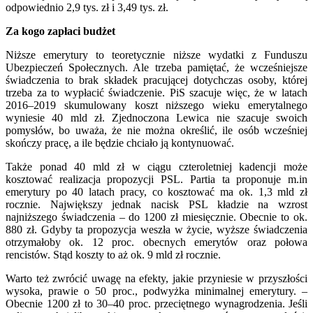
odpowiednio 2,9 tys. zł i 3,49 tys. zł.
Za kogo zapłaci budżet
Niższe emerytury to teoretycznie niższe wydatki z Funduszu
Ubezpieczeń Społecznych. Ale trzeba pamiętać, że wcześniejsze
świadczenia to brak składek pracującej dotychczas osoby, której
trzeba za to wypłacić świadczenie. PiS szacuje więc, że w latach
2016–2019 skumulowany koszt niższego wieku emerytalnego
wyniesie 40 mld zł. Zjednoczona Lewica nie szacuje swoich
pomysłów, bo uważa, że nie można określić, ile osób wcześniej
skończy pracę, a ile będzie chciało ją kontynuować.
Także ponad 40 mld zł w ciągu czteroletniej kadencji może
kosztować realizacja propozycji PSL. Partia ta proponuje m.in
emerytury po 40 latach pracy, co kosztować ma ok. 1,3 mld zł
rocznie. Największy jednak nacisk PSL kładzie na wzrost
najniższego świadczenia – do 1200 zł miesięcznie. Obecnie to ok.
880 zł. Gdyby ta propozycja weszła w życie, wyższe świadczenia
otrzymałoby ok. 12 proc. obecnych emerytów oraz połowa
rencistów. Stąd koszty to aż ok. 9 mld zł rocznie.
Warto też zwrócić uwagę na efekty, jakie przyniesie w przyszłości
wysoka, prawie o 50 proc., podwyżka minimalnej emerytury. –
Obecnie 1200 zł to 30–40 proc. przeciętnego wynagrodzenia. Jeśli