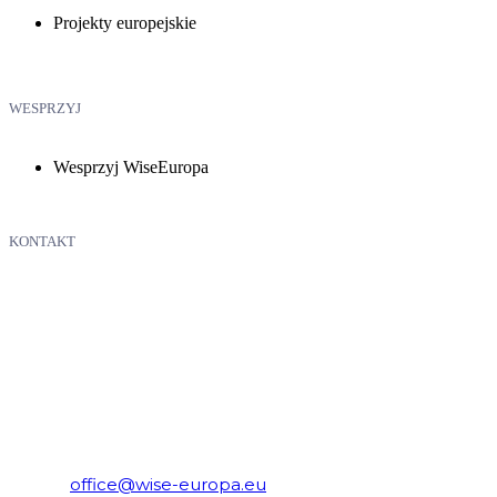
Projekty europejskie
WESPRZYJ
Wesprzyj WiseEuropa
KONTAKT
WiseEuropa – Fundacja Warszawski Instytut Studiów
Ekonomicznych i Europejskich
E-mail:
office@wise-europa.eu