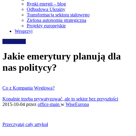
Rynki energii – blog
Odbudowa Ukrainy
Transformacja sektora stalowego
Zielona autonomia strategiczna
Projekty europejskie
Wesprzyj
WiseEuropa
Jakie emerytury planują dla
nas politycy?
Co z Kompanią Węglową?
Kopalnie trzeba prywatyzować, ale to sektor bez przyszłości
2015-10-04
przez
office-main
w
WiseEuropa
Przeczyataj cały artykuł