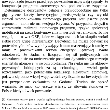
nowego rządu jeszcze przed jego powstaniem napływają sygnały, że
kontynuacja programu atomowego stoi pod znakiem zapytania.
Determinację decydentów osłabiają prawdopodobnie nie tylko
gigantyczne koszty inwestycyjne przedsięwzięcia czy wysoki
stopień skomplikowania atomowego projektu. Jest jeszcze jeden
argument – atom nie ma swojego Reytana. W przypadku decyzji o
zaprzestaniu realizacji atomowego programu, ryzyko społecznej
mobilizacji na rzecz kontynuowania inwestycji jest znikome. To nie
węgiel, ani nawet OZE, które w ciągu ostatnich lat skupiło wokół
siebie sporą grupę interesariuszy. Decydenci nie muszą obawiać się
protestów górników wydobywających uran maszerujących ramię w
ramię z pracownikami sektora energetyki jądrowej. Warto
odnotować, że żadna z liczących się sił politycznych nie
zdecydowała się na umieszczenie postulatu dynamicznego rozwoju
energetyki atomowej w swoim programie. Na rynku nie ma aktorów
prywatnych lobbujących za tą technologią, a wśród gmin
rozważanych jako potencjalna lokalizacja elektrowni atomowej,
pojawia się coraz więcej wątpliwości, czy liczenie na inwestycje nie
9
jest przypadkiem czekaniem na Godota
. Trudno się oprzeć
wrażeniu, że mało kto jeszcze wierzy, że siłownia atomowa w
Polsce kiedykolwiek powstanie.
[1] Komentarz oparty jest o wyniki ogólnopolskiego badania postaw, opinii i oczekiwań
Polaków i Polek wobec polityki klimatyczno-energetycznej, przeprowadzonego przez
Millward Brown Polska w sierpniu 2015 roku na zlecenie fundacji demosEUROPA-Centrum