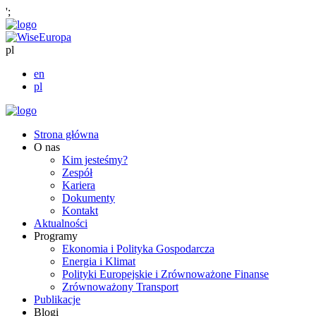
';
pl
en
pl
Strona główna
O nas
Kim jesteśmy?
Zespół
Kariera
Dokumenty
Kontakt
Aktualności
Programy
Ekonomia i Polityka Gospodarcza
Energia i Klimat
Polityki Europejskie i Zrównoważone Finanse
Zrównoważony Transport
Publikacje
Blogi