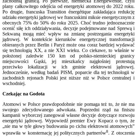
zachodnią granicą. Po pierwsze, niemiecka Energiewende, czyli
plany całkowitego odejścia od energetyki atomowej do 2022 roku.
Po drugie, francuska Transition énergétique zakładająca redukcję
udziału energetyki jądrowej we francuskimi miksie energetycznym z
obecnych 75% do 50% do roku 2025. Choć trudno jednoznacznie
ocenić siłę ich oddziaływania, decyzje podejmowane nad Sprewą i
Sekwaną mogą mieć wpływ na zmianę postrzegania energetyki
jądrowej. W kontekście kierunków energetycznej transformacji
obieranych przez Berlin i Paryż może ona coraz bardziej wydawać
się technologią XX, a nie XXI wieku. Co ciekawe, to właśnie w
położonej zaledwie 150 km od polsko-niemieckiej granicy
miejscowości Gąski, jej mieszkańcy najgłośniej protestują
przeciwko lokalizacji w ich gminie elektrowni jądrowej.
Jednocześnie, według badań PISM, poparcie dla tej technologii w
zachodnich rejonach Polski jest niższe niż w Polsce centralnej i
wschodniej.
Czekając na Godota
Atomowi w Polsce prawdopodobnie nie pomaga też to, że nie ma
swojego zdecydowanego adwokata. Poprzedni rząd na finiszu
kampanii wyborczej zanegował własne decyzje dotyczące rozwoju
energetyki jądrowej. Wypowiedź premier Ewy Kopacz o tym, że
„nie ma w tyle głowy budowania po cichu elektrowni atomowych”
8
wprawiła w konsternację jej politycznych partnerów
. Z otoczenia