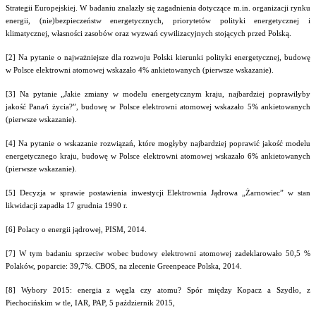
Strategii Europejskiej. W badaniu znalazły się zagadnienia dotyczące m.in. organizacji rynku
energii, (nie)bezpieczeństw energetycznych, priorytetów polityki energetycznej i
klimatycznej, własności zasobów oraz wyzwań cywilizacyjnych stojących przed Polską.
[2] Na pytanie o najważniejsze dla rozwoju Polski kierunki polityki energetycznej, budowę
w Polsce elektrowni atomowej wskazało 4% ankietowanych (pierwsze wskazanie).
[3] Na pytanie „Jakie zmiany w modelu energetycznym kraju, najbardziej poprawiłyby
jakość Pana/i życia?”, budowę w Polsce elektrowni atomowej wskazało 5% ankietowanych
(pierwsze wskazanie).
[4] Na pytanie o wskazanie rozwiązań, które mogłyby najbardziej poprawić jakość modelu
energetycznego kraju, budowę w Polsce elektrowni atomowej wskazało 6% ankietowanych
(pierwsze wskazanie).
[5] Decyzja w sprawie postawienia inwestycji Elektrownia Jądrowa „Żarnowiec” w stan
likwidacji zapadła 17 grudnia 1990 r.
[6] Polacy o energii jądrowej, PISM, 2014.
[7] W tym badaniu sprzeciw wobec budowy elektrowni atomowej zadeklarowało 50,5 %
Polaków, poparcie: 39,7%. CBOS, na zlecenie Greenpeace Polska, 2014.
[8] Wybory 2015: energia z węgla czy atomu? Spór między Kopacz a Szydło, z
Piechocińskim w tle, IAR, PAP, 5 październik 2015,