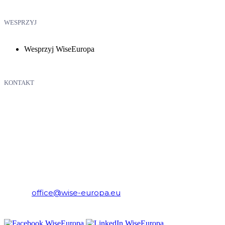
WESPRZYJ
Wesprzyj WiseEuropa
KONTAKT
WiseEuropa – Fundacja Warszawski Instytut Studiów
Ekonomicznych i Europejskich
E-mail:
office@wise-europa.eu
Telefon: +48 794 968 202