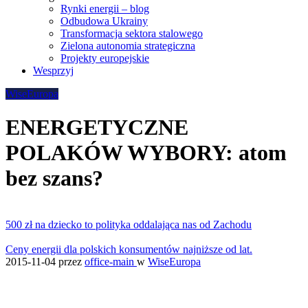
Rynki energii – blog
Odbudowa Ukrainy
Transformacja sektora stalowego
Zielona autonomia strategiczna
Projekty europejskie
Wesprzyj
WiseEuropa
ENERGETYCZNE
POLAKÓW WYBORY: atom
bez szans?
500 zł na dziecko to polityka oddalająca nas od Zachodu
Ceny energii dla polskich konsumentów najniższe od lat.
2015-11-04
przez
office-main
w
WiseEuropa