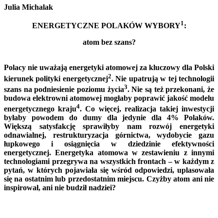
Julia Michalak
1
ENERGETYCZNE POLAKÓW WYBORY
:
atom bez szans?
Polacy nie uważają energetyki atomowej za kluczowy dla Polski
2
kierunek polityki energetycznej
. Nie upatrują w tej technologii
3
szans na podniesienie poziomu życia
. Nie są też przekonani, że
budowa elektrowni atomowej mogłaby poprawić jakość modelu
4
energetycznego kraju
. Co więcej, realizacja takiej inwestycji
byłaby powodem do dumy dla jedynie dla 4% Polaków.
Większą satysfakcję sprawiłyby nam rozwój energetyki
odnawialnej, restrukturyzacja górnictwa, wydobycie gazu
łupkowego i osiągnięcia w dziedzinie efektywności
energetycznej. Energetyka atomowa w zestawieniu z innymi
technologiami przegrywa na wszystkich frontach – w każdym z
pytań, w których pojawiała się wśród odpowiedzi, uplasowała
się na ostatnim lub przedostatnim miejscu. Czyżby atom ani nie
inspirował, ani nie budził nadziei?