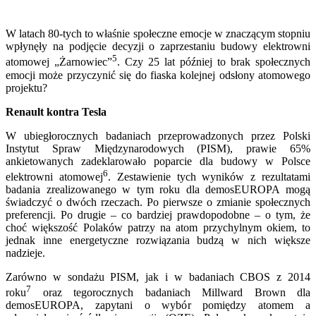
W latach 80-tych to właśnie społeczne emocje w znaczącym stopniu
wpłynęły na podjęcie decyzji o zaprzestaniu budowy elektrowni
5
atomowej „Żarnowiec”
. Czy 25 lat później to brak społecznych
emocji może przyczynić się do fiaska kolejnej odsłony atomowego
projektu?
Renault kontra Tesla
W ubiegłorocznych badaniach przeprowadzonych przez Polski
Instytut Spraw Międzynarodowych (PISM), prawie 65%
ankietowanych zadeklarowało poparcie dla budowy w Polsce
6
elektrowni atomowej
. Zestawienie tych wyników z rezultatami
badania zrealizowanego w tym roku dla demosEUROPA mogą
świadczyć o dwóch rzeczach. Po pierwsze o zmianie społecznych
preferencji. Po drugie – co bardziej prawdopodobne – o tym, że
choć większość Polaków patrzy na atom przychylnym okiem, to
jednak inne energetyczne rozwiązania budzą w nich większe
nadzieje.
Zarówno w sondażu PISM, jak i w badaniach CBOS z 2014
7
roku
oraz tegorocznych badaniach Millward Brown dla
demosEUROPA, zapytani o wybór pomiędzy atomem a