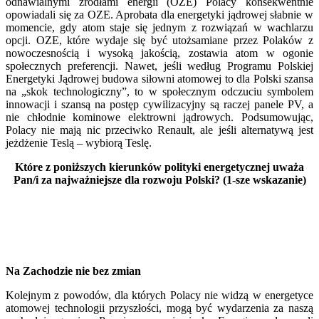
odnawialnymi źródłami energii (OZE) Polacy konsekwentnie
opowiadali się za OZE. Aprobata dla energetyki jądrowej słabnie w
momencie, gdy atom staje się jednym z rozwiązań w wachlarzu
opcji. OZE, które wydaje się być utożsamiane przez Polaków z
nowoczesnością i wysoką jakością, zostawia atom w ogonie
społecznych preferencji. Nawet, jeśli według Programu Polskiej
Energetyki Jądrowej budowa siłowni atomowej to dla Polski szansa
na „skok technologiczny”, to w społecznym odczuciu symbolem
innowacji i szansą na postęp cywilizacyjny są raczej panele PV, a
nie chłodnie kominowe elektrowni jądrowych. Podsumowując,
Polacy nie mają nic przeciwko Renault, ale jeśli alternatywą jest
jeżdżenie Teslą – wybiorą Teslę.
Które z poniższych kierunków polityki energetycznej uważa
Pan/i za najważniejsze dla rozwoju Polski?
(1-sze wskazanie)
Na Zachodzie nie bez zmian
Kolejnym z powodów, dla których Polacy nie widzą w energetyce
atomowej technologii przyszłości, mogą być wydarzenia za naszą