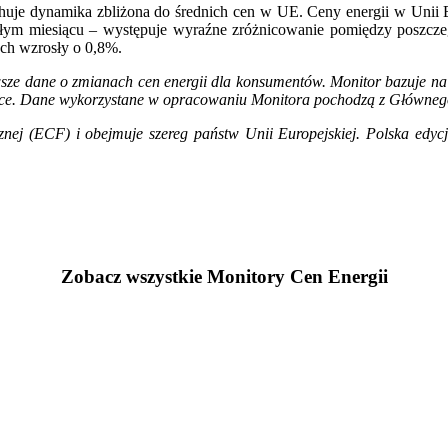
huje dynamika zbliżona do średnich cen w UE. Ceny energii w Unii E
iegłym miesiącu – występuje wyraźne zróżnicowanie pomiędzy poszcz
ech wzrosły o 0,8%.
wsze dane o zmianach cen energii dla konsumentów. Monitor bazuje na
sce. Dane wykorzystane w opracowaniu Monitora pochodzą z Głównego 
cznej (ECF) i obejmuje szereg państw Unii Europejskiej. Polska edyc
Zobacz wszystkie Monitory Cen Energii