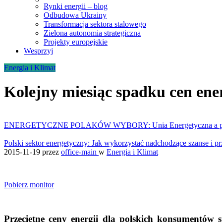
Rynki energii – blog
Odbudowa Ukrainy
Transformacja sektora stalowego
Zielona autonomia strategiczna
Projekty europejskie
Wesprzyj
Energia i Klimat
Kolejny miesiąc spadku cen ener
ENERGETYCZNE POLAKÓW WYBORY: Unia Energetyczna a prą
Polski sektor energetyczny: Jak wykorzystać nadchodzące szanse i
2015-11-19
przez
office-main
w
Energia i Klimat
Pobierz monitor
Przeciętne ceny energii dla polskich konsumentów 