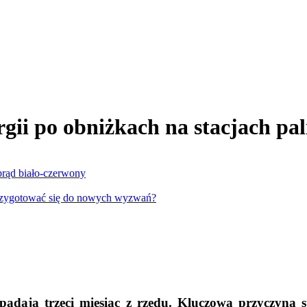
gii po obniżkach na stacjach pa
d biało-czerwony
 przygotować się do nowych wyzwań?
spadają trzeci miesiąc z rzędu. Kluczową przyczyną 