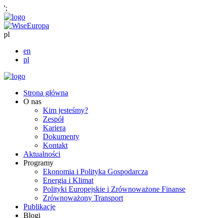
';
pl
en
pl
Strona główna
O nas
Kim jesteśmy?
Zespół
Kariera
Dokumenty
Kontakt
Aktualności
Programy
Ekonomia i Polityka Gospodarcza
Energia i Klimat
Polityki Europejskie i Zrównoważone Finanse
Zrównoważony Transport
Publikacje
Blogi