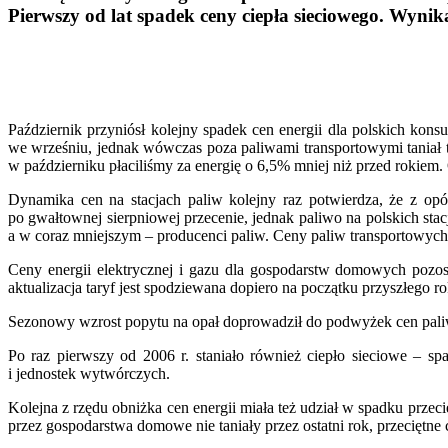
Pierwszy od lat spadek ceny ciepła sieciowego. Wyn
Październik przyniósł kolejny spadek cen energii dla polskich kon
we wrześniu, jednak wówczas poza paliwami transportowymi tania
w październiku płaciliśmy za energię o 6,5% mniej niż przed rokiem. O
Dynamika cen na stacjach paliw kolejny raz potwierdza, że z op
po gwałtownej sierpniowej przecenie, jednak paliwo na polskich sta
a w coraz mniejszym – producenci paliw. Ceny paliw transportowych 
Ceny energii elektrycznej i gazu dla gospodarstw domowych pozo
aktualizacja taryf jest spodziewana dopiero na początku przyszłego ro
Sezonowy wzrost popytu na opał doprowadził do podwyżek cen paliw 
Po raz pierwszy od 2006 r. staniało również ciepło sieciowe – 
i jednostek wytwórczych.
Kolejna z rzędu obniżka cen energii miała też udział w spadku przec
przez gospodarstwa domowe nie taniały przez ostatni rok, przeciętn