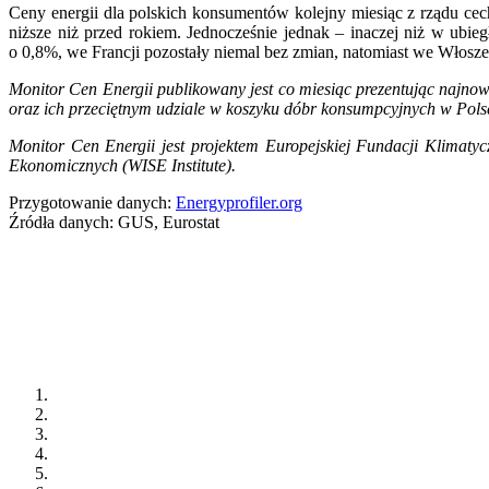
Ceny energii dla polskich konsumentów kolejny miesiąc z rządu cec
niższe niż przed rokiem. Jednocześnie jednak – inaczej niż w ub
o 0,8%, we Francji pozostały niemal bez zmian, natomiast we Włosz
Monitor Cen Energii publikowany jest co miesiąc prezentując najno
oraz ich przeciętnym udziale w koszyku dóbr konsumpcyjnych w Pol
Monitor Cen Energii jest projektem Europejskiej Fundacji Klimaty
Ekonomicznych (WISE Institute).
Przygotowanie danych:
Energyprofiler.org
Źródła danych: GUS, Eurostat