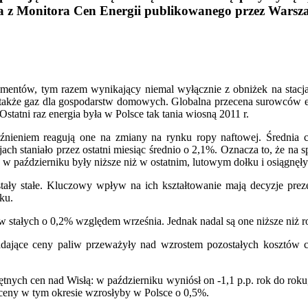
ika z Monitora Cen Energii publikowanego przez Wars
sumentów, tym razem wynikający niemal wyłącznie z obniżek na stacj
ł także gaz dla gospodarstw domowych. Globalna przecena surowców 
statni raz energia była w Polsce tak tania wiosną 2011 r.
óźnieniem reagują one na zmiany na rynku ropy naftowej. Średnia c
cjach staniało przez ostatni miesiąc średnio o 2,1%. Oznacza to, że n
w październiku były niższe niż w ostatnim, lutowym dołku i osiągnęły
stały stałe. Kluczowy wpływ na ich kształtowanie mają decyzje pr
ku.
stałych o 0,2% względem września. Jednak nadal są one niższe niż r
spadające ceny paliw przeważyły nad wzrostem pozostałych kosztów 
iętnych cen nad Wisłą: w październiku wyniósł on -1,1 p.p. rok do rok
e ceny w tym okresie wzrosłyby w Polsce o 0,5%.