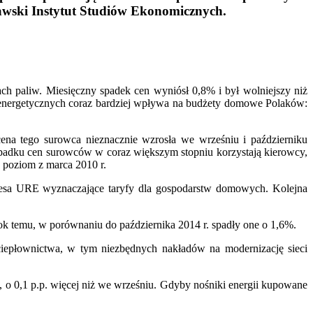
zawski Instytut Studiów Ekonomicznych.
ach paliw. Miesięczny spadek cen wyniósł 0,8% i był wolniejszy niż
energetycznych coraz bardziej wpływa na budżety domowe Polaków:
ena tego surowca nieznacznie wzrosła we wrześniu i październiku
a spadku cen surowców w coraz większym stopniu korzystają kierowcy,
 poziom z marca 2010 r.
ezesa URE wyznaczające taryfy dla gospodarstw domowych. Kolejna
ok temu, w porównaniu do października 2014 r. spadły one o 1,6%.
ciepłownictwa, w tym niezbędnych nakładów na modernizację sieci
u, o 0,1 p.p. więcej niż we wrześniu. Gdyby nośniki energii kupowane