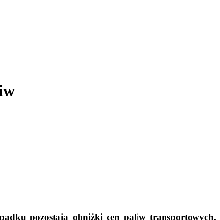
liw
spadku pozostają obniżki cen paliw transportowych.