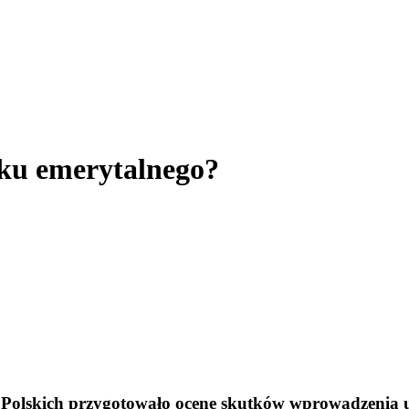
eku emerytalnego?
olskich przygotowało ocenę skutków wprowadzenia u