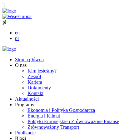
';
pl
en
pl
Strona główna
O nas
Kim jesteśmy?
Zespół
Kariera
Dokumenty
Kontakt
Aktualności
Programy
Ekonomia i Polityka Gospodarcza
Energia i Klimat
Polityki Europejskie i Zrównoważone Finanse
Zrównoważony Transport
Publikacje
Blogi