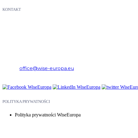
KONTAKT
WiseEuropa – Fundacja Warszawski Instytut Studiów Ekonomicznych 
E-mail:
office@wise-europa.eu
Telefon: +48 794 968 202
POLITYKA PRYWATNOŚCI
Polityka prywatności WiseEuropa