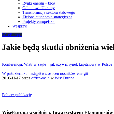
Rynki energii – blog
Odbudowa Ukrainy
Transformacja sektora stalowego
Zielona autonomia strategiczna
Projekty europejskie
Wesprzyj
WiseEuropa
Jakie będą skutki obniżenia wi
Konferencja: Wiatr w żagle – jak ożywić rynek kapitałowy w Polsce
W październiku nastąpił wzrost cen nośników energii
2016-11-17
przez
office-main
w
WiseEuropa
Pobierz publikację
WiseEuropa wspólnie z Towarzystwem Ekonomistów P