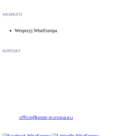
WESPRZYJ
Wesprzyj WiseEuropa
KONTAKT
WiseEuropa – Fundacja Warszawski Instytut Studiów
Ekonomicznych i Europejskich
E-mail:
office@wise-europa.eu
Telefon: +48 794 968 202