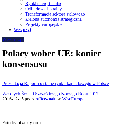
Rynki energii – blog
Odbudowa Ukrainy
Transformacja sektora stalowego
Zielona autonomia strategiczna
Projekty europejskie
Wesprzyj
WiseEuropa
Polacy wobec UE: koniec
konsensusu
Prezentacja Raportu o stanie rynku kapitałowego w Polsce
Wesołych Świąt i Szczęśliwego Nowego Roku 2017
2016-12-15
przez
office-main
w
WiseEuropa
Foto by pixabay.com