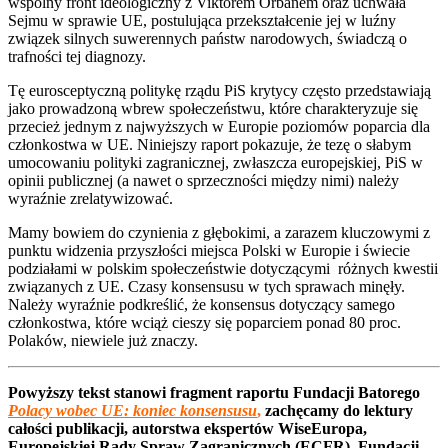
wspólny front ideologiczny z Viktorem Orbánem oraz uchwała
Sejmu w sprawie UE, postulująca przekształcenie jej w luźny
związek silnych suwerennych państw narodowych, świadczą o
trafności tej diagnozy.
Tę eurosceptyczną politykę rządu PiS krytycy często przedstawiają
jako prowadzoną wbrew społeczeństwu, które charakteryzuje się
przecież jednym z najwyższych w Europie poziomów poparcia dla
członkostwa w UE. Niniejszy raport pokazuje, że tezę o słabym
umocowaniu polityki zagranicznej, zwłaszcza europejskiej, PiS w
opinii publicznej (a nawet o sprzeczności między nimi) należy
wyraźnie zrelatywizować.
Mamy bowiem do czynienia z głębokimi, a zarazem kluczowymi z
punktu widzenia przyszłości miejsca Polski w Europie i świecie
podziałami w polskim społeczeństwie dotyczącymi różnych kwestii
związanych z UE. Czasy konsensusu w tych sprawach minęły.
Należy wyraźnie podkreślić, że konsensus dotyczący samego
członkostwa, które wciąż cieszy się poparciem ponad 80 proc.
Polaków, niewiele już znaczy.
Powyższy tekst stanowi fragment raportu Fundacji Batorego
Polacy wobec UE: koniec konsensusu
,
zachęcamy do lektury
całości publikacji, autorstwa ekspertów WiseEuropa,
Europejskiej Rady Spraw Zagranicznych (ECFR), Fundacji