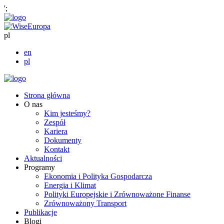
';
pl
en
pl
Strona główna
O nas
Kim jesteśmy?
Zespół
Kariera
Dokumenty
Kontakt
Aktualności
Programy
Ekonomia i Polityka Gospodarcza
Energia i Klimat
Polityki Europejskie i Zrównoważone Finanse
Zrównoważony Transport
Publikacje
Blogi