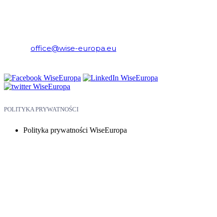
WiseEuropa – Fundacja Warszawski Instytut Studiów
Ekonomicznych i Europejskich
E-mail:
office@wise-europa.eu
Telefon: +48 794 968 202
POLITYKA PRYWATNOŚCI
Polityka prywatności WiseEuropa