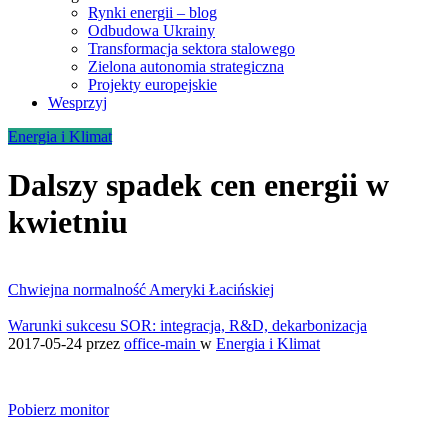
Rynki energii – blog
Odbudowa Ukrainy
Transformacja sektora stalowego
Zielona autonomia strategiczna
Projekty europejskie
Wesprzyj
Energia i Klimat
Dalszy spadek cen energii w
kwietniu
Chwiejna normalność Ameryki Łacińskiej
Warunki sukcesu SOR: integracja, R&D, dekarbonizacja
2017-05-24
przez
office-main
w
Energia i Klimat
Pobierz monitor