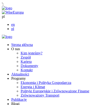
';
pl
en
pl
Strona główna
O nas
Kim jesteśmy?
Zespół
Kariera
Dokumenty
Kontakt
Aktualności
Programy
Ekonomia i Polityka Gospodarcza
Energia i Klimat
Polityki Europejskie i Zrównoważone Finanse
Zrównoważony Transport
Publikacje
Blogi