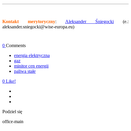
Kontakt merytoryczny
:
Aleksander Śniegocki
(e.:
aleksander.sniegocki@wise-europa.eu)
0
Comments
energia elektryczna
gaz
minitor cen energii
paliwa stałe
0
Like!
Podziel się
office-main