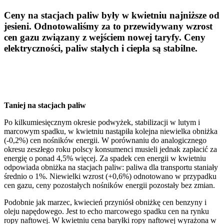
Ceny na stacjach paliw były w kwietniu najniższe od
jesieni. Odnotowaliśmy za to przewidywany wzrost
cen gazu związany z wejściem nowej taryfy. Ceny
elektryczności, paliw stałych i ciepła są stabilne.
Taniej na stacjach paliw
Po kilkumiesięcznym okresie podwyżek, stabilizacji w lutym i
marcowym spadku, w kwietniu nastąpiła kolejna niewielka obniżka
(-0,2%) cen nośników energii. W porównaniu do analogicznego
okresu zeszłego roku polscy konsumenci musieli jednak zapłacić za
energię o ponad 4,5% więcej. Za spadek cen energii w kwietniu
odpowiada obniżka na stacjach paliw: paliwa dla transportu staniały
średnio o 1%. Niewielki wzrost (+0,6%) odnotowano w przypadku
cen gazu, ceny pozostałych nośników energii pozostały bez zmian.
Podobnie jak marzec, kwiecień przyniósł obniżkę cen benzyny i
oleju napędowego. Jest to echo marcowego spadku cen na rynku
ropy naftowej. W kwietniu cena baryłki ropy naftowej wyrażona w