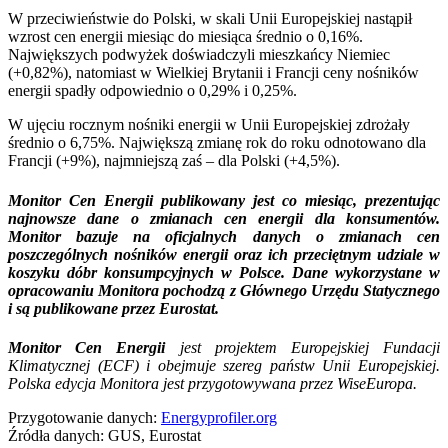
W przeciwieństwie do Polski, w skali Unii Europejskiej nastąpił
wzrost cen energii miesiąc do miesiąca średnio o 0,16%.
Największych podwyżek doświadczyli mieszkańcy Niemiec
(+0,82%), natomiast w Wielkiej Brytanii i Francji ceny nośników
energii spadły odpowiednio o 0,29% i 0,25%.
W ujęciu rocznym nośniki energii w Unii Europejskiej zdrożały
średnio o 6,75%. Największą zmianę rok do roku odnotowano dla
Francji (+9%), najmniejszą zaś – dla Polski (+4,5%).
Monitor Cen Energii
publikowany jest co miesiąc, prezentując
najnowsze dane o zmianach cen energii dla konsumentów.
Monitor bazuje na oficjalnych danych o zmianach cen
poszczególnych nośników energii oraz ich przeciętnym udziale w
koszyku dóbr konsumpcyjnych w Polsce. Dane wykorzystane w
opracowaniu Monitora pochodzą z Głównego Urzędu Statycznego
i są publikowane przez Eurostat.
Monitor Cen Energii
jest projektem Europejskiej Fundacji
Klimatycznej (ECF) i obejmuje szereg państw Unii Europejskiej.
Polska edycja Monitora jest przygotowywana przez WiseEuropa.
Przygotowanie danych:
Energyprofiler.org
Źródła danych: GUS, Eurostat