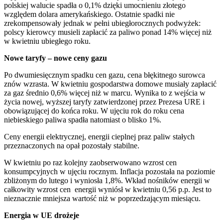
polskiej walucie spadła o 0,1% dzięki umocnieniu złotego
względem dolara amerykańskiego. Ostatnie spadki nie
zrekompensowały jednak w pełni ubiegłorocznych podwyżek:
polscy kierowcy musieli zapłacić za paliwo ponad 14% więcej niż
w kwietniu ubiegłego roku.
Nowe taryfy – nowe ceny gazu
Po dwumiesięcznym spadku cen gazu, cena błękitnego surowca
znów wzrasta. W kwietniu gospodarstwa domowe musiały zapłacić
za gaz średnio 0,6% więcej niż w marcu. Wynika to z wejścia w
życia nowej, wyższej taryfy zatwierdzonej przez Prezesa URE i
obowiązującej do końca roku. W ujęciu rok do roku cena
niebieskiego paliwa spadła natomiast o blisko 1%.
Ceny energii elektrycznej, energii cieplnej praz paliw stałych
przeznaczonych na opał pozostały stabilne.
W kwietniu po raz kolejny zaobserwowano wzrost cen
konsumpcyjnych w ujęciu rocznym. Inflacja pozostała na poziomie
zbliżonym do lutego i wyniosła 1,8%. Wkład nośników energii w
całkowity wzrost cen energii wyniósł w kwietniu 0,56 p.p. Jest to
nieznacznie mniejsza wartość niż w poprzedzającym miesiącu.
Energia w UE drożeje