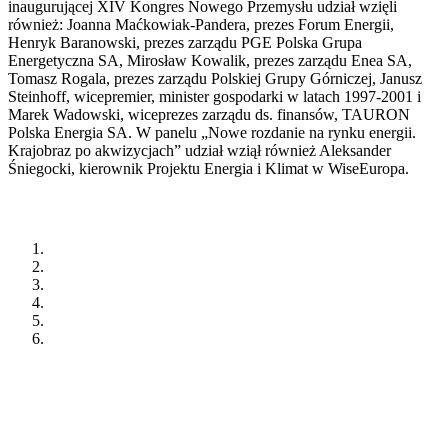
inaugurującej XIV Kongres Nowego Przemysłu udział wzięli
również:
Joanna Maćkowiak-Pandera
, prezes Forum Energii,
H
enryk Baranowski
, prezes zarządu PGE Polska Grupa
Energetyczna SA,
Mirosław Kowalik
, prezes zarządu Enea SA,
Tomasz Rogala
, prezes zarządu Polskiej Grupy Górniczej,
Janusz
Steinhoff
, wicepremier, minister gospodarki w latach 1997-2001 i
Marek Wadowski
, wiceprezes zarządu ds. finansów, TAURON
Polska Energia SA.
W panelu „Nowe rozdanie na rynku energii.
Krajobraz po akwizycjach” udział wziął również Aleksander
Śniegocki, kierownik Projektu Energia i Klimat w WiseEuropa.