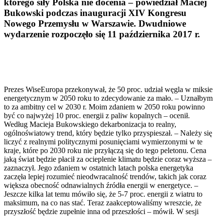
którego siły Polska nie docenia – powiedział Maciej
Bukowski podczas inauguracji XIV Kongresu
Nowego Przemysłu w Warszawie. Dwudniowe
wydarzenie rozpoczęło się 11 października 2017 r.
Prezes WiseEuropa przekonywał, że 50 proc. udział węgla w miksie
energetycznym w 2050 roku to zdecydowanie za mało. – Uznałbym
to za ambitny cel w 2030 r. Moim zdaniem w 2050 roku powinno
być co najwyżej 10 proc. energii z paliw kopalnych – ocenił.
Według Macieja Bukowskiego dekarbonizacja to realny,
ogólnoświatowy trend, który będzie tylko przyspieszał. – Należy się
liczyć z realnymi politycznymi posunięciami wymierzonymi w te
kraje, które po 2030 roku nie przyłączą się do tego peletonu. Cena
jaką świat będzie płacił za ocieplenie klimatu będzie coraz wyższa –
zaznaczył. Jego zdaniem w ostatnich latach polska energetyka
zaczęła lepiej rozumieć nieodwracalność trendów, takich jak coraz
większa obecność odnawialnych źródła energii w energetyce. –
Jeszcze kilka lat temu mówiło się, że 5-7 proc. energii z wiatru to
maksimum, na co nas stać. Teraz zaakceptowaliśmy wreszcie, że
przyszłość będzie zupełnie inna od przeszłości – mówił. W sesji