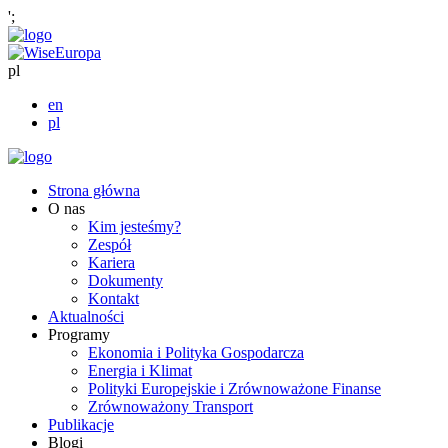
';
pl
en
pl
Strona główna
O nas
Kim jesteśmy?
Zespół
Kariera
Dokumenty
Kontakt
Aktualności
Programy
Ekonomia i Polityka Gospodarcza
Energia i Klimat
Polityki Europejskie i Zrównoważone Finanse
Zrównoważony Transport
Publikacje
Blogi