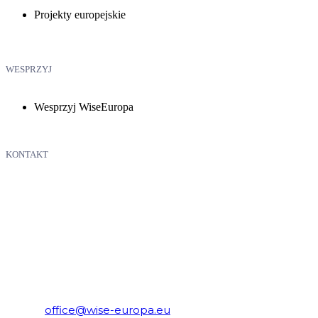
Projekty europejskie
WESPRZYJ
Wesprzyj WiseEuropa
KONTAKT
WiseEuropa – Fundacja Warszawski Instytut Studiów
Ekonomicznych i Europejskich
E-mail:
office@wise-europa.eu