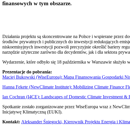
finansowych w tym obszarze.
Działania projektu są skoncentrowane na Polsce i wspierane przez d
środków prywatnych i publicznych do inwestycji redukujących emis
niskoemisyjnych inwestycji pozwoli precyzyjnie określić bariery reg
narzędzie użyteczne zarówno dla decydentów, jak i dla sektora prywa
Wydarzenie, które odbyło się 18 października w Warszawie służyło 
Prezentacje do pobrania:
Maciej Bukowski (WiseEuropa): Mapa Finansowania Gospodarki Ni
Hanna Fekete (NewClimate Institute): Mobilizing Climate Finance Fl
Ian Cochran (I4CE): Landscapes of Domestic Climate Investment & Fi
Spotkanie zostało zorganizowane przez WiseEuropa wraz z NewClimate
Inicjatywę Klimatyczną (EUKI).
Kontakt:
Aleksander Śniegocki, Kierownik Projektu Energia i Klima