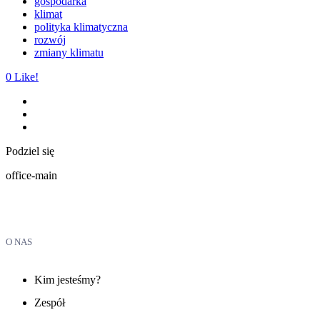
gospodarka
klimat
polityka klimatyczna
rozwój
zmiany klimatu
0
Like!
Podziel się
office-main
O NAS
Kim jesteśmy?
Zespół