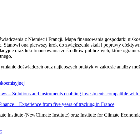
oświadczenia z Niemiec i Francji. Mapa finansowania gospodarki nisko
je. Stanowi ona pierwszy krok do zwiększenia skali i poprawy efekty
ulacyjne oraz luki finansowania ze środków publicznych, które ogranic
tnego.
wymianie doświadczeń oraz najlepszych praktyk w zakresie analizy mo
skoemisyjnej
ows – Solutions and instruments enabling investments compatible with
nance – Experience from five years of tracking in France
 Institute (NewClimate Institute) oraz Institute for Climate Econom
t