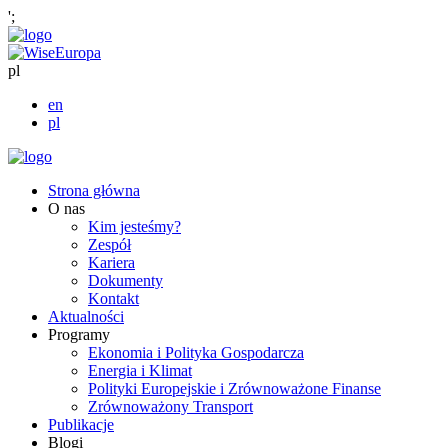
';
pl
en
pl
Strona główna
O nas
Kim jesteśmy?
Zespół
Kariera
Dokumenty
Kontakt
Aktualności
Programy
Ekonomia i Polityka Gospodarcza
Energia i Klimat
Polityki Europejskie i Zrównoważone Finanse
Zrównoważony Transport
Publikacje
Blogi