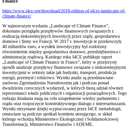
Finance
https://www.i4ce.org/download/2018-edition-of-i4ces-landscape-of-
climate-finance/
W najnowszym wydaniu „Landscape of Climate Finance”,
dokonano przeglądu przepływów finansowych związanych z
realizacją niskoemisyjnych inwestycji przez rządy, gospodarstwa
domowe i firmy we Francji. W 2017 r. inwestycje te przekroczyły
40 miliardów euro, a wysiłek inwestycyjny był rozłożony
równomiernie między gospodarstwa domowe, przedsiębiorstwa i
administrację rządową. Każdego roku I4CE publikuje raport
„Landscape of Climate Finance in France”, który w przejrzysty
sposób analizuje przepływy finansowe związane z niskoemisyjnymi
inwestycjami w sektory takie jak budynki, transport, produkcja
energii, przemysł i rolnictwo. Wyniki analiz są przedstawiane
zarówno Zgromadzeniu Narodowemu jak i podczas ponad
dwudziestu corocznych wydarzeń, w których biorą udział również
reprezentanci władz publicznych i organizacji pozarządowych. Tego
rodzaju działania mają na celu uzupełnienie wiedzy parlamentu i
rządu oraz rozpoczęcie konstruktywnego dialogu z interesariuszami.
Wyniki otrzymane dzięki wypracowanej przez I4CE metodologii,
omawiane są podczas spotkań komitetu sterującego, w skład
którego wchodzą Ministerstwo Ekologicznej i Solidarnościowej
Transformacji, Ministerstwo Finansów i ADEME.