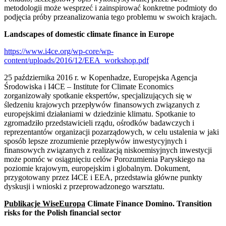
metodologii może wesprzeć i zainspirować konkretne podmioty do
podjęcia próby przeanalizowania tego problemu w swoich krajach.
Landscapes of domestic climate finance in Europe
https://www.i4ce.org/wp-core/wp-
content/uploads/2016/12/EEA_workshop.pdf
25 października 2016 r. w Kopenhadze, Europejska Agencja
Środowiska i I4CE – Institute for Climate Economics
zorganizowały spotkanie ekspertów, specjalizujących się w
śledzeniu krajowych przepływów finansowych związanych z
europejskimi działaniami w dziedzinie klimatu. Spotkanie to
zgromadziło przedstawicieli rządu, ośrodków badawczych i
reprezentantów organizacji pozarządowych, w celu ustalenia w jaki
sposób lepsze zrozumienie przepływów inwestycyjnych i
finansowych związanych z realizacją niskoemisyjnych inwestycji
może pomóc w osiągnięciu celów Porozumienia Paryskiego na
poziomie krajowym, europejskim i globalnym. Dokument,
przygotowany przez I4CE i EEA, przedstawia główne punkty
dyskusji i wnioski z przeprowadzonego warsztatu.
Publikacje WiseEuropa
Climate Finance Domino. Transition
risks for the Polish financial sector