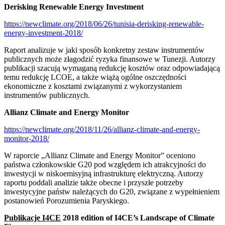
Derisking Renewable Energy Investment
https://newclimate.org/2018/06/26/tunisia-derisking-renewable-
energy-investment-2018/
Raport analizuje w jaki sposób konkretny zestaw instrumentów
publicznych może złagodzić ryzyka finansowe w Tunezji. Autorzy
publikacji szacują wymaganą redukcję kosztów oraz odpowiadającą
temu redukcję LCOE, a także wiążą ogólne oszczędności
ekonomiczne z kosztami związanymi z wykorzystaniem
instrumentów publicznych.
Allianz Climate and Energy Monitor
https://newclimate.org/2018/11/26/allianz-climate-and-energy-
monitor-2018/
W raporcie „Allianz Climate and Energy Monitor” oceniono
państwa członkowskie G20 pod względem ich atrakcyjności do
inwestycji w niskoemisyjną infrastrukturę elektryczną. Autorzy
raportu poddali analizie także obecne i przyszłe potrzeby
inwestycyjne państw należących do G20, związane z wypełnieniem
postanowień Porozumienia Paryskiego.
Publikacje I4CE
2018 edition of I4CE’s Landscape of Climate