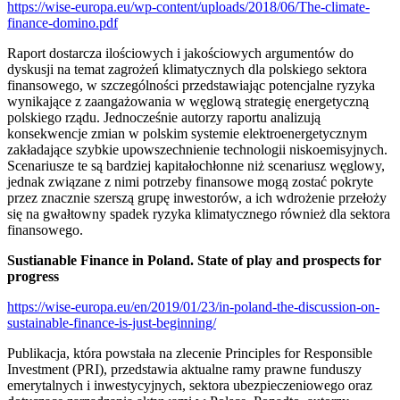
https://wise-europa.eu/wp-content/uploads/2018/06/The-climate-
finance-domino.pdf
Raport dostarcza ilościowych i jakościowych argumentów do
dyskusji na temat zagrożeń klimatycznych dla polskiego sektora
finansowego, w szczególności przedstawiając potencjalne ryzyka
wynikające z zaangażowania w węglową strategię energetyczną
polskiego rządu. Jednocześnie autorzy raportu analizują
konsekwencje zmian w polskim systemie elektroenergetycznym
zakładające szybkie upowszechnienie technologii niskoemisyjnych.
Scenariusze te są bardziej kapitałochłonne niż scenariusz węglowy,
jednak związane z nimi potrzeby finansowe mogą zostać pokryte
przez znacznie szerszą grupę inwestorów, a ich wdrożenie przełoży
się na gwałtowny spadek ryzyka klimatycznego również dla sektora
finansowego.
Sustianable Finance in Poland. State of play and prospects for
progress
https://wise-europa.eu/en/2019/01/23/in-poland-the-discussion-on-
sustainable-finance-is-just-beginning/
Publikacja, która powstała na zlecenie Principles for Responsible
Investment (PRI), przedstawia aktualne ramy prawne funduszy
emerytalnych i inwestycyjnych, sektora ubezpieczeniowego oraz