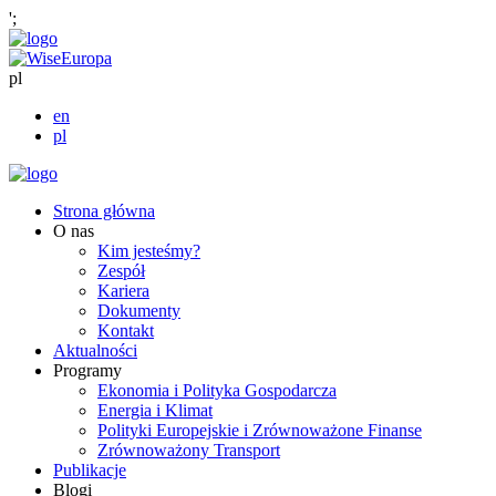
';
pl
en
pl
Strona główna
O nas
Kim jesteśmy?
Zespół
Kariera
Dokumenty
Kontakt
Aktualności
Programy
Ekonomia i Polityka Gospodarcza
Energia i Klimat
Polityki Europejskie i Zrównoważone Finanse
Zrównoważony Transport
Publikacje
Blogi