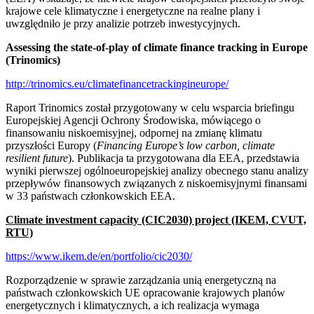
krajowe cele klimatyczne i energetyczne na realne plany i
uwzględniło je przy analizie potrzeb inwestycyjnych.
Assessing the state-of-play of climate finance tracking in Europe
(Trinomics)
http://trinomics.eu/climatefinancetrackingineurope/
Raport Trinomics został przygotowany w celu wsparcia briefingu
Europejskiej Agencji Ochrony Środowiska, mówiącego o
finansowaniu niskoemisyjnej, odpornej na zmianę klimatu
przyszłości Europy (
Financing Europe’s low carbon, climate
resilient future
). Publikacja ta przygotowana dla EEA, przedstawia
wyniki pierwszej ogólnoeuropejskiej analizy obecnego stanu analizy
przepływów finansowych związanych z niskoemisyjnymi finansami
w 33 państwach członkowskich EEA.
Climate investment capacity (CIC2030) project (IKEM, CVUT,
RTU)
https://www.ikem.de/en/portfolio/cic2030/
Rozporządzenie w sprawie zarządzania unią energetyczną na
państwach członkowskich UE opracowanie krajowych planów
energetycznych i klimatycznych, a ich realizacja wymaga