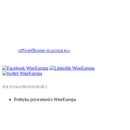
WiseEuropa – Fundacja Warszawski Instytut Studiów
Ekonomicznych i Europejskich
E-mail:
office@wise-europa.eu
Telefon: +48 794 968 202
POLITYKA PRYWATNOŚCI
Polityka prywatności WiseEuropa