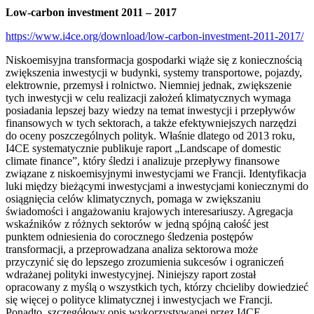
Low-carbon investment 2011 – 2017
https://www.i4ce.org/download/low-carbon-investment-2011-2017/
Niskoemisyjna transformacja gospodarki wiąże się z koniecznością
zwiększenia inwestycji w budynki, systemy transportowe, pojazdy,
elektrownie, przemysł i rolnictwo. Niemniej jednak, zwiększenie
tych inwestycji w celu realizacji założeń klimatycznych wymaga
posiadania lepszej bazy wiedzy na temat inwestycji i przepływów
finansowych w tych sektorach, a także efektywniejszych narzędzi
do oceny poszczególnych polityk. Właśnie dlatego od 2013 roku,
I4CE systematycznie publikuje raport „Landscape of domestic
climate finance”, który śledzi i analizuje przepływy finansowe
związane z niskoemisyjnymi inwestycjami we Francji. Identyfikacja
luki między bieżącymi inwestycjami a inwestycjami koniecznymi do
osiągnięcia celów klimatycznych, pomaga w zwiększaniu
świadomości i angażowaniu krajowych interesariuszy. Agregacja
wskaźników z różnych sektorów w jedną spójną całość jest
punktem odniesienia do corocznego śledzenia postępów
transformacji, a przeprowadzana analiza sektorowa może
przyczynić się do lepszego zrozumienia sukcesów i ograniczeń
wdrażanej polityki inwestycyjnej. Niniejszy raport został
opracowany z myślą o wszystkich tych, którzy chcieliby dowiedzieć
się więcej o polityce klimatycznej i inwestycjach we Francji.
Ponadto, szczegółowy opis wykorzystywanej przez I4CE