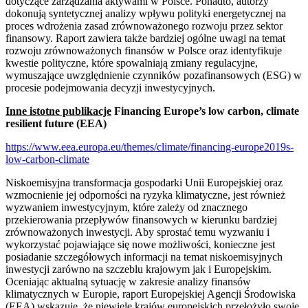
dotyczące zarządzania aktywami w Polsce. Ponadto, autorzy
dokonują syntetycznej analizy wpływu polityki energetycznej na
proces wdrożenia zasad zrównoważonego rozwoju przez sektor
finansowy. Raport zawiera także bardziej ogólne uwagi na temat
rozwoju zrównoważonych finansów w Polsce oraz identyfikuje
kwestie polityczne, które spowalniają zmiany regulacyjne,
wymuszające uwzględnienie czynników pozafinansowych (ESG) w
procesie podejmowania decyzji inwestycyjnych.
Inne istotne publikacje
Financing Europe’s low carbon, climate
resilient future (EEA)
https://www.eea.europa.eu/themes/climate/financing-europe2019s-
low-carbon-climate
Niskoemisyjna transformacja gospodarki Unii Europejskiej oraz
wzmocnienie jej odporności na ryzyka klimatyczne, jest również
wyzwaniem inwestycyjnym, które zależy od znacznego
przekierowania przepływów finansowych w kierunku bardziej
zrównoważonych inwestycji. Aby sprostać temu wyzwaniu i
wykorzystać pojawiające się nowe możliwości, konieczne jest
posiadanie szczegółowych informacji na temat niskoemisyjnych
inwestycji zarówno na szczeblu krajowym jak i Europejskim.
Oceniając aktualną sytuację w zakresie analizy finansów
klimatycznych w Europie, raport Europejskiej Agencji Środowiska
(EEA) wskazuje, że niewiele krajów europejskich przełożyło swoje