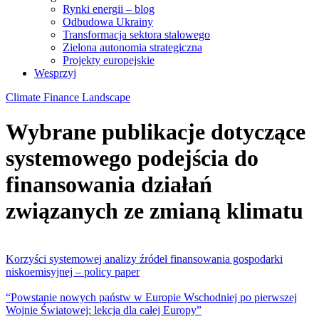
Rynki energii – blog
Odbudowa Ukrainy
Transformacja sektora stalowego
Zielona autonomia strategiczna
Projekty europejskie
Wesprzyj
Climate Finance Landscape
Wybrane publikacje dotyczące
systemowego podejścia do
finansowania działań
związanych ze zmianą klimatu
Korzyści systemowej analizy źródeł finansowania gospodarki
niskoemisyjnej – policy paper
“Powstanie nowych państw w Europie Wschodniej po pierwszej
Wojnie Światowej: lekcja dla całej Europy”