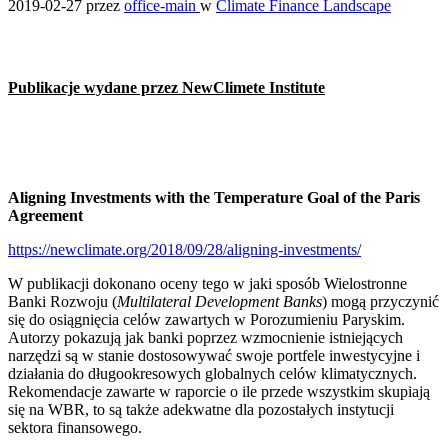
2019-02-27
przez
office-main
w
Climate Finance Landscape
Publikacje wydane przez NewClimete Institute
Aligning Investments with the Temperature Goal of the Paris
Agreement
https://newclimate.org/2018/09/28/aligning-investments/
W publikacji dokonano oceny tego w jaki sposób Wielostronne
Banki Rozwoju (
Multilateral Development Banks
) mogą przyczynić
się do osiągnięcia celów zawartych w Porozumieniu Paryskim.
Autorzy pokazują jak banki poprzez wzmocnienie istniejących
narzędzi są w stanie dostosowywać swoje portfele inwestycyjne i
działania do długookresowych globalnych celów klimatycznych.
Rekomendacje zawarte w raporcie o ile przede wszystkim skupiają
się na WBR, to są także adekwatne dla pozostałych instytucji
sektora finansowego.