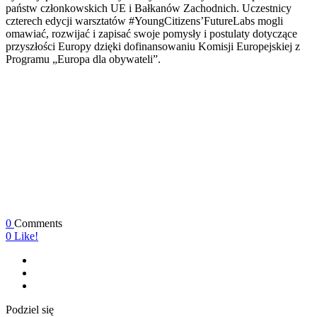
państw członkowskich UE i Bałkanów Zachodnich. Uczestnicy
czterech edycji warsztatów #YoungCitizens’FutureLabs mogli
omawiać, rozwijać i zapisać swoje pomysły i postulaty dotyczące
przyszłości Europy dzięki dofinansowaniu Komisji Europejskiej z
Programu „Europa dla obywateli”.
0
Comments
0
Like!
Podziel się