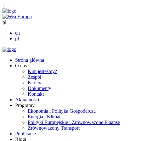
';
pl
en
pl
Strona główna
O nas
Kim jesteśmy?
Zespół
Kariera
Dokumenty
Kontakt
Aktualności
Programy
Ekonomia i Polityka Gospodarcza
Energia i Klimat
Polityki Europejskie i Zrównoważone Finanse
Zrównoważony Transport
Publikacje
Blogi