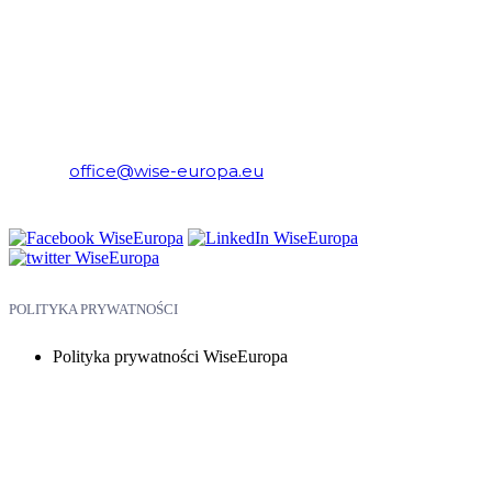
WiseEuropa – Fundacja Warszawski Instytut Studiów
Ekonomicznych i Europejskich
E-mail:
office@wise-europa.eu
Telefon: +48 794 968 202
POLITYKA PRYWATNOŚCI
Polityka prywatności WiseEuropa