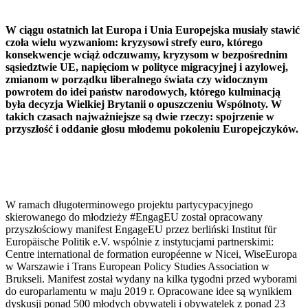
W ciągu ostatnich lat Europa i Unia Europejska musiały stawić
czoła wielu wyzwaniom: kryzysowi strefy euro, którego
konsekwencje wciąż odczuwamy, kryzysom w bezpośrednim
sąsiedztwie UE, napięciom w polityce migracyjnej i azylowej,
zmianom w porządku liberalnego świata czy widocznym
powrotem do idei państw narodowych, którego kulminacją
była decyzja Wielkiej Brytanii o opuszczeniu Wspólnoty. W
takich czasach najważniejsze są dwie rzeczy: spojrzenie w
przyszłość i oddanie głosu młodemu pokoleniu Europejczyków.
W ramach długoterminowego projektu partycypacyjnego
skierowanego do młodzieży #EngagEU został opracowany
przyszłościowy manifest EngageEU przez berliński Institut für
Europäische Politik e.V. wspólnie z instytucjami partnerskimi:
Centre international de formation européenne w Nicei, WiseEuropa
w Warszawie i Trans European Policy Studies Association w
Brukseli. Manifest został wydany na kilka tygodni przed wyborami
do europarlamentu w maju 2019 r. Opracowane idee są wynikiem
dyskusji ponad 500 młodych obywateli i obywatelek z ponad 23