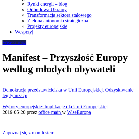
Rynki energii – blog
Odbudowa Ukrainy
Transformacja sektora stalowego
Zielona autonomia strategiczna
Projekty europejskie
Wesprzyj
WiseEuropa
Manifest – Przyszłość Europy
według młodych obywateli
Demokracja przedstawicielska w Unii Europejskiej. Odzyskiwanie
legitymizacji
Wybory europejskie: Implikacje dla Unii Europejskiej
2019-05-20
przez
office-main
w
WiseEuropa
Zapoznaj się z manifestem