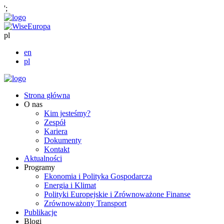
';
pl
en
pl
Strona główna
O nas
Kim jesteśmy?
Zespół
Kariera
Dokumenty
Kontakt
Aktualności
Programy
Ekonomia i Polityka Gospodarcza
Energia i Klimat
Polityki Europejskie i Zrównoważone Finanse
Zrównoważony Transport
Publikacje
Blogi