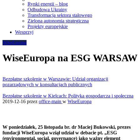
Rynki energii – blog
Odbudowa Ukrainy
Transformacja sektora stalowego
Zielona autonomia strategiczna
Projekty europejskie
Wesprzyj
WiseEuropa
WiseEuropa na ESG WARSAW
Bezpłatne szkolenie w Warszawie: Udział organizacji
pozarządowych w konsultacjach publicznych
Bezpłatne szkolenie w Kielcach: Polityka gospodarcza i społeczna
2019-12-16
przez
office-main
w
WiseEuropa
W poniedziałek, 25 listopada br. dr Maciej Bukowski, prezes
fundacji WiseEuropa wziął udział w debacie pt. „ESG
(environmental, social, governance) jako ważny element