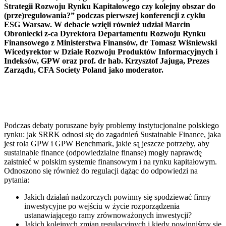
Strategii Rozwoju Rynku Kapitałowego czy kolejny obszar do
(prze)regulowania?” podczas pierwszej konferencji z cyklu
ESG Warsaw. W debacie wzięli również udział Marcin
Obroniecki z-ca Dyrektora Departamentu Rozwoju Rynku
Finansowego z Ministerstwa Finansów, dr Tomasz Wiśniewski
Wicedyrektor w Dziale Rozwoju Produktów Informacyjnych i
Indeksów, GPW oraz prof. dr hab. Krzysztof Jajuga, Prezes
Zarządu, CFA Society Poland jako moderator.
Podczas debaty poruszane były problemy instytucjonalne polskiego
rynku: jak SRRK odnosi się do zagadnień Sustainable Finance, jaka
jest rola GPW i GPW Benchmark, jakie są jeszcze potrzeby, aby
sustainable finance (odpowiedzialne finanse) mogły naprawdę
zaistnieć w polskim systemie finansowym i na rynku kapitałowym.
Odnoszono się również do regulacji dążąc do odpowiedzi na
pytania:
Jakich działań nadzorczych powinny się spodziewać firmy
inwestycyjne po wejściu w życie rozporządzenia
ustanawiającego ramy zrównoważonych inwestycji?
Jakich kolejnych zmian regulacyjnych i kiedy powinniśmy się