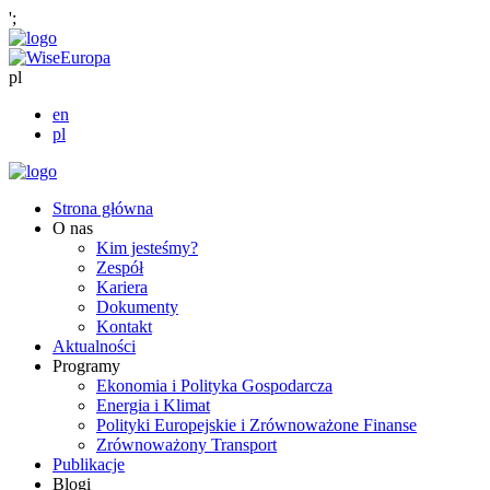
';
pl
en
pl
Strona główna
O nas
Kim jesteśmy?
Zespół
Kariera
Dokumenty
Kontakt
Aktualności
Programy
Ekonomia i Polityka Gospodarcza
Energia i Klimat
Polityki Europejskie i Zrównoważone Finanse
Zrównoważony Transport
Publikacje
Blogi