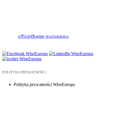
WiseEuropa – Fundacja Warszawski Instytut Studiów
Ekonomicznych i Europejskich
E-mail:
office@wise-europa.eu
Telefon: +48 794 968 202
POLITYKA PRYWATNOŚCI
Polityka prywatności WiseEuropa