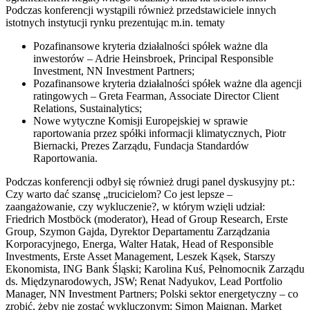
Podczas konferencji wystąpili również przedstawiciele innych
istotnych instytucji rynku prezentując m.in. tematy
Pozafinansowe kryteria działalności spółek ważne dla
inwestorów – Adrie Heinsbroek, Principal Responsible
Investment, NN Investment Partners;
Pozafinansowe kryteria działalności spółek ważne dla agencji
ratingowych – Greta Fearman, Associate Director Client
Relations, Sustainalytics;
Nowe wytyczne Komisji Europejskiej w sprawie
raportowania przez spółki informacji klimatycznych, Piotr
Biernacki, Prezes Zarządu, Fundacja Standardów
Raportowania.
Podczas konferencji odbył się również drugi panel dyskusyjny pt.:
Czy warto dać szansę „trucicielom? Co jest lepsze –
zaangażowanie, czy wykluczenie?, w którym wzięli udział:
Friedrich Mostböck (moderator), Head of Group Research, Erste
Group, Szymon Gajda, Dyrektor Departamentu Zarządzania
Korporacyjnego, Energa, Walter Hatak, Head of Responsible
Investments, Erste Asset Management, Leszek Kąsek, Starszy
Ekonomista, ING Bank Śląski; Karolina Kuś, Pełnomocnik Zarządu
ds. Międzynarodowych, JSW; Renat Nadyukov, Lead Portfolio
Manager, NN Investment Partners; Polski sektor energetyczny – co
zrobić, żeby nie zostać wykluczonym; Simon Maignan, Market