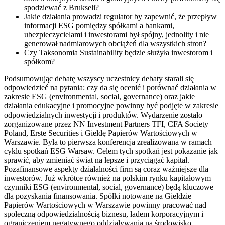
spodziewać z Brukseli?
Jakie działania prowadzi regulator by zapewnić, że przepływ
informacji ESG pomiędzy spółkami a bankami,
ubezpieczycielami i inwestorami był spójny, jednolity i nie
generował nadmiarowych obciążeń dla wszystkich stron?
Czy Taksonomia Sustainability będzie służyła inwestorom i
spółkom?
Podsumowując debatę wszyscy uczestnicy debaty starali się
odpowiedzieć na pytania: czy da się ocenić i porównać działania w
zakresie ESG (environmental, social, governance) oraz jakie
działania edukacyjne i promocyjne powinny być podjęte w zakresie
odpowiedzialnych inwestycji i produktów. Wydarzenie zostało
zorganizowane przez NN Investment Partners TFI, CFA Society
Poland, Erste Securities i Giełdę Papierów Wartościowych w
Warszawie. Była to pierwsza konferencja zrealizowana w ramach
cyklu spotkań ESG Warsaw. Celem tych spotkań jest pokazanie jak
sprawić, aby zmieniać świat na lepsze i przyciągać kapitał.
Pozafinansowe aspekty działalności firm są coraz ważniejsze dla
inwestorów. Już wkrótce również na polskim rynku kapitałowym
czynniki ESG (environmental, social, governance) będą kluczowe
dla pozyskania finansowania. Spółki notowane na Giełdzie
Papierów Wartościowych w Warszawie powinny pracować nad
społeczną odpowiedzialnością biznesu, ładem korporacyjnym i
ograniczeniem negatywnego oddziaływania na środowisko.