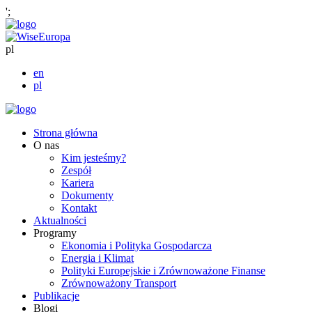
';
pl
en
pl
Strona główna
O nas
Kim jesteśmy?
Zespół
Kariera
Dokumenty
Kontakt
Aktualności
Programy
Ekonomia i Polityka Gospodarcza
Energia i Klimat
Polityki Europejskie i Zrównoważone Finanse
Zrównoważony Transport
Publikacje
Blogi