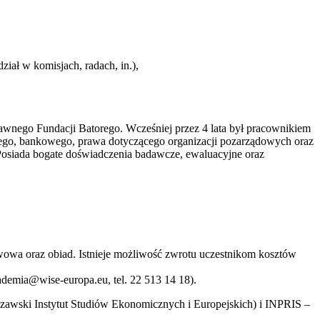
ział w komisjach, radach, in.),
awnego Fundacji Batorego. Wcześniej przez 4 lata był pracownikiem
ego, bankowego, prawa dotyczącego organizacji pozarządowych oraz
osiada bogate doświadczenia badawcze, ewaluacyjne oraz
awowa oraz obiad. Istnieje możliwość zwrotu uczestnikom kosztów
ademia@wise-europa.eu, tel. 22 513 14 18).
zawski Instytut Studiów Ekonomicznych i Europejskich) i INPRIS –