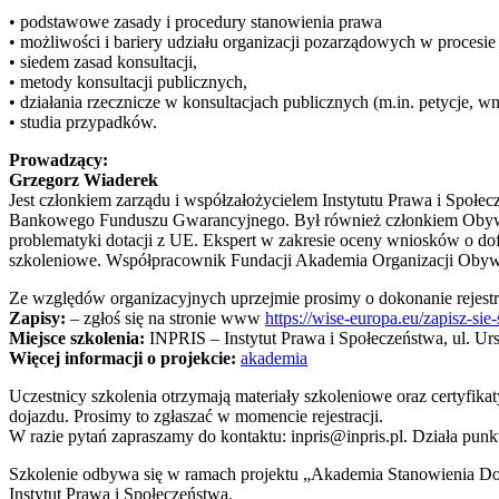
• podstawowe zasady i procedury stanowienia prawa
• możliwości i bariery udziału organizacji pozarządowych w procesie
• siedem zasad konsultacji,
• metody konsultacji publicznych,
• działania rzecznicze w konsultacjach publicznych (m.in. petycje, w
• studia przypadków.
Prowadzący:
Grzegorz Wiaderek
Jest członkiem zarządu i współzałożycielem Instytutu Prawa i Społ
Bankowego Funduszu Gwarancyjnego. Był również członkiem Obywate
problematyki dotacji z UE. Ekspert w zakresie oceny wniosków o d
szkoleniowe. Współpracownik Fundacji Akademia Organizacji Obywa
Ze względów organizacyjnych uprzejmie prosimy o dokonanie rejestra
Zapisy:
– zgłoś się na stronie www
https://wise-europa.eu/zapisz-sie-
Miejsce szkolenia:
INPRIS – Instytut Prawa i Społeczeństwa, ul. U
Więcej informacji o projekcie:
akademia
Uczestnicy szkolenia otrzymają materiały szkoleniowe oraz certyfik
dojazdu. Prosimy to zgłaszać w momencie rejestracji.
W razie pytań zapraszamy do kontaktu: inpris@inpris.pl. Działa pun
Szkolenie odbywa się w ramach projektu „Akademia Stanowienia Dob
Instytut Prawa i Społeczeństwa.