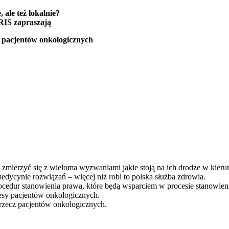
 ale też lokalnie?
RIS zapraszają
z pacjentów onkologicznych
 zmierzyć się z wieloma wyzwaniami jakie stoją na ich drodze w kier
edycynie rozwiązań – więcej niż robi to polska służba zdrowia.
cedur stanowienia prawa, które będą wsparciem w procesie stanowienia
resy pacjentów onkologicznych.
rzecz pacjentów onkologicznych.