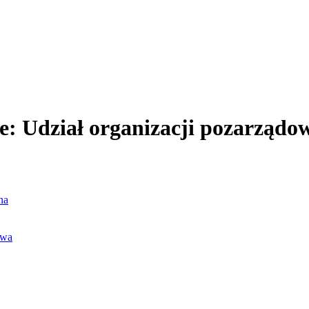
e: Udział organizacji pozarządo
na
awa