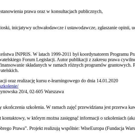
 stanowienia prawa oraz w konsultacjach publicznych,
nioski, inicjatywy uchwałodawcze i ustawodawcze, zgłaszanie opinii, ud
eczeństwa INPRIS. W latach 1999-2011 był koordynatorem Programu Pr
lskiego Forum Legislacji. Autor publikacji z zakresu prawa cywiln
ofinansowanie składanych w ramach różnych programów grantowych. P
telskich.
cji oraz realizację kursu e-learningowego do dnia 14.01.2020
szkolenie/
rsynowska 20/4, 02-605 Warszawa
aty ukończenia szkolenia. W ramach zajęć przewidziana jest przerwa k
kt kontaktowy, w którym można zasięgnąć informacji o szkoleniach (ak
rego Prawa”. Projekt realizują wspólnie: WiseEuropa (Fundacja Wars