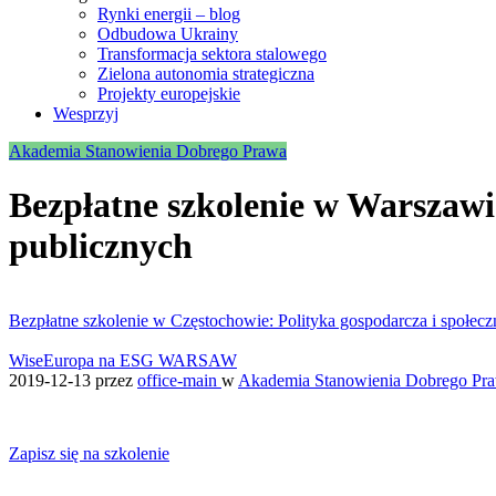
Rynki energii – blog
Odbudowa Ukrainy
Transformacja sektora stalowego
Zielona autonomia strategiczna
Projekty europejskie
Wesprzyj
Akademia Stanowienia Dobrego Prawa
Bezpłatne szkolenie w Warszawi
publicznych
Bezpłatne szkolenie w Częstochowie: Polityka gospodarcza i społecz
WiseEuropa na ESG WARSAW
2019-12-13
przez
office-main
w
Akademia Stanowienia Dobrego Pr
Zapisz się na szkolenie