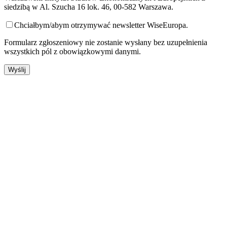
siedzibą w Al. Szucha 16 lok. 46, 00-582 Warszawa.
Chciałbym/abym otrzymywać newsletter WiseEuropa.
Formularz zgłoszeniowy nie zostanie wysłany bez uzupełnienia
wszystkich pól z obowiązkowymi danymi.
Pozostań w kontakcie z