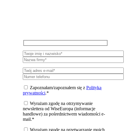
WiseEuropa
Zapisz się do newslettera, aby otrzymywać
okresowe aktualizacje na temat badań,
wydarzeń i publikacji WiseEuropa.
Zapoznałam/zapoznałem się z
Polityką
prywatności
.*
Wyrażam zgodę na otrzymywanie
newslettera od WiseEuropa (informacje
handlowe) za pośrednictwem wiadomości e-
mail.*
Wyrażam zgodę na przetwarzanie moich