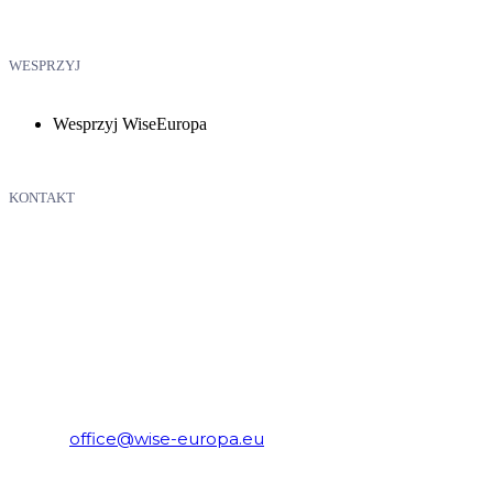
WESPRZYJ
Wesprzyj WiseEuropa
KONTAKT
WiseEuropa – Fundacja Warszawski Instytut Studiów
Ekonomicznych i Europejskich
E-mail:
office@wise-europa.eu
Telefon: +48 794 968 202