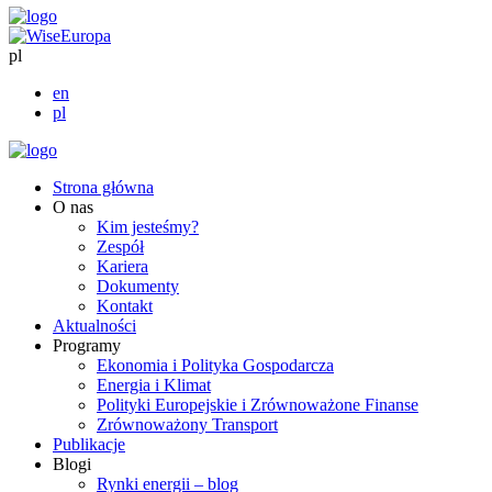
pl
en
pl
Strona główna
O nas
Kim jesteśmy?
Zespół
Kariera
Dokumenty
Kontakt
Aktualności
Programy
Ekonomia i Polityka Gospodarcza
Energia i Klimat
Polityki Europejskie i Zrównoważone Finanse
Zrównoważony Transport
Publikacje
Blogi
Rynki energii – blog