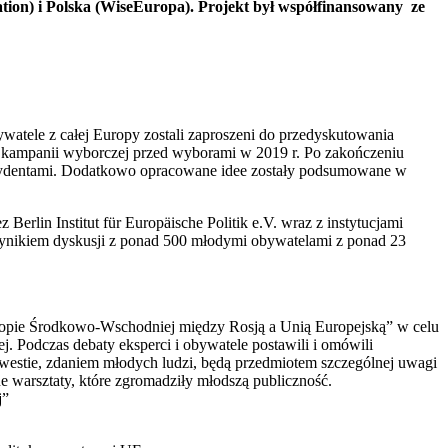
iation) i Polska (WiseEuropa). Projekt był współfinansowany ze
watele z całej Europy zostali zaproszeni do przedyskutowania
 w kampanii wyborczej przed wyborami w 2019 r. Po zakończeniu
decydentami. Dodatkowo opracowane idee zostały podsumowane w
lin Institut für Europäische Politik e.V. wraz z instytucjami
wynikiem dyskusji z ponad 500 młodymi obywatelami z ponad 23
ropie Środkowo-Wschodniej między Rosją a Unią Europejską” w celu
. Podczas debaty eksperci i obywatele postawili i omówili
kwestie, zdaniem młodych ludzi, będą przedmiotem szczególnej uwagi
 warsztaty, które zgromadziły młodszą publiczność.
j”