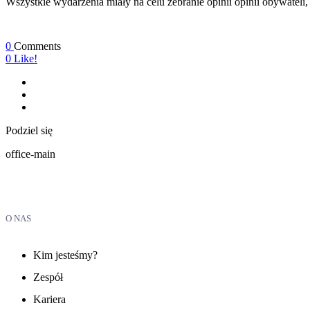
Wszystkie wydarzenia miały na celu zebranie opinii opinii obywatel
0
Comments
0
Like!
Podziel się
office-main
O NAS
Kim jesteśmy?
Zespół
Kariera