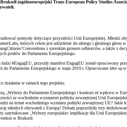
), Brukseli (ogólnoeuropejski Trans European Policy Studies Assoc
wateli.
ultować pomysły dotyczące przyszłości Unii Europejskiej. Młodzi oby
utureLabs, których celem jest udzielenie im silnego i głośnego głosu
YoungCitizens’Conventions z szerokim gronem odbiorców, a także z 
ych posłów do Parlamentu Europejskiego.
dzi #EngagEU, przyszły manifest EngagEU został opracowany przez Ber
rami do Parlamentu Europejskiego w maju 2019 r. Opracowane idee są 
e działania w ramach tego projektu:
aną „Wybory do Parlamentu Europejskiego i konkurs nt wpływu w Eu
zności ze wschodnim wymiarem polityka zewnętrznej Unii Europejskiej
h ludzi na temat wschodniego wymiaru polityki zewnętrznej UE? Jakie 
ację młodych obywateli z Europą? Debatę poprzedziły trzy dedykowane
 zatytułowane „Wybory europejskie: implikacje dla Unii Europejskie
ention w Brukseli