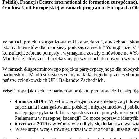
Politik), Francji (Centre international de formation européenne
środków Unii Europejskiej w ramach programu: Europa dla Oby
W ramach projektu zorganizowano kilka wydarzeń, aby zebrać i skons
istotnych tematów dla młodzieży podczas czterech # YoungCitizens’F
konsultacji, zebrane pomysły i wymagania zostały omówione na # 
Manifeście, który został przekazany po wyborach do nowych wybran
W ramach długoterminowego projektu partycypacyjnego dla młodych lu
partnerskimi. Manifest został wydany na kilka tygodni przed wybo
państw członkowskich UE i Bałkanów Zachodnich.
WiseEuropa jako jeden z partnerów projektu przeprowadził następując
4 marca 2019 r
. WiseEuropa zorganizowała debatę zatytułow
zapoznania i zaangażowania polskiej i międzynarodowej public
następujące pytania: Jakie są spostrzeżenia i pomysły młodyc
Parlamentu w następnej kadencji? Co może poprawić identyfik
6 czerwca 2019 r.
w Warszawie odbyły się dodatkowe warsztaty
WiseEuropa wzięła również udział w # 2ndYoungCitizensConv