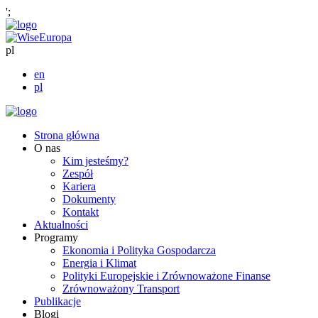
';
pl
en
pl
Strona główna
O nas
Kim jesteśmy?
Zespół
Kariera
Dokumenty
Kontakt
Aktualności
Programy
Ekonomia i Polityka Gospodarcza
Energia i Klimat
Polityki Europejskie i Zrównoważone Finanse
Zrównoważony Transport
Publikacje
Blogi