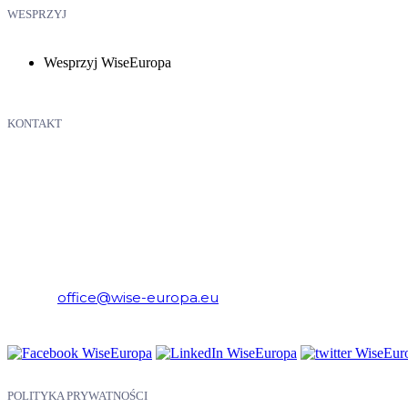
WESPRZYJ
Wesprzyj WiseEuropa
KONTAKT
WiseEuropa – Fundacja Warszawski Instytut Studiów Ekonomicznych 
E-mail:
office@wise-europa.eu
Telefon: +48 794 968 202
POLITYKA PRYWATNOŚCI