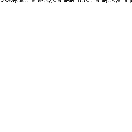
i, w szczególności młodzieży, w odniesieniu do wschodniego wymiaru 