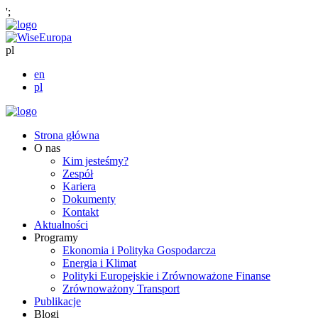
';
pl
en
pl
Strona główna
O nas
Kim jesteśmy?
Zespół
Kariera
Dokumenty
Kontakt
Aktualności
Programy
Ekonomia i Polityka Gospodarcza
Energia i Klimat
Polityki Europejskie i Zrównoważone Finanse
Zrównoważony Transport
Publikacje
Blogi