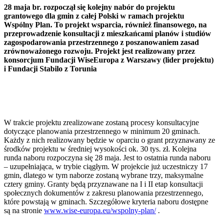
28 maja br. rozpoczął się kolejny nabór do projektu
grantowego dla gmin z całej Polski w ramach projektu
Wspólny Plan. To projekt wsparcia, również finansowego, na
przeprowadzenie konsultacji z mieszkańcami planów i studiów
zagospodarowania przestrzennego z poszanowaniem zasad
zrównoważonego rozwoju. Projekt jest realizowany przez
konsorcjum Fundacji WiseEuropa z Warszawy (lider projektu)
i Fundacji Stabilo z Torunia
W trakcie projektu zrealizowane zostaną procesy konsultacyjne
dotyczące planowania przestrzennego w minimum 20 gminach.
Każdy z nich realizowany będzie w oparciu o grant przyznawany ze
środków projektu w średniej wysokości ok. 30 tys. zł. Kolejna
runda naboru rozpoczyna się 28 maja. Jest to ostatnia runda naboru
– uzupełniająca, w trybie ciągłym. W projekcie już uczestniczy 17
gmin, dlatego w tym naborze zostaną wybrane trzy, maksymalne
cztery gminy. Granty będą przyznawane na I i II etap konsultacji
społecznych dokumentów z zakresu planowania przestrzennego,
które powstają w gminach. Szczegółowe kryteria naboru dostępne
są na stronie
www.wise-europa.eu/wspolny-plan/
.