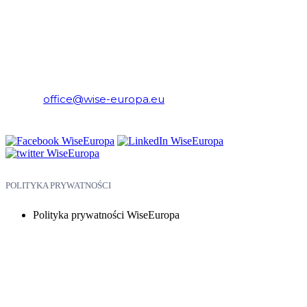
WiseEuropa – Fundacja Warszawski Instytut Studiów
Ekonomicznych i Europejskich
E-mail:
office@wise-europa.eu
Telefon: +48 794 968 202
POLITYKA PRYWATNOŚCI
Polityka prywatności WiseEuropa