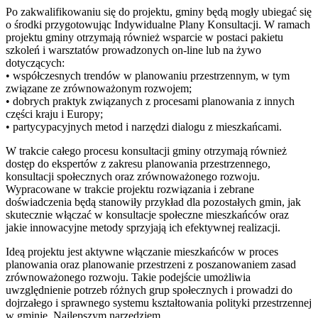
Po zakwalifikowaniu się do projektu, gminy będą mogły ubiegać się
o środki przygotowując Indywidualne Plany Konsultacji. W ramach
projektu gminy otrzymają również wsparcie w postaci pakietu
szkoleń i warsztatów prowadzonych on-line lub na żywo
dotyczących:
• współczesnych trendów w planowaniu przestrzennym, w tym
związane ze zrównoważonym rozwojem;
• dobrych praktyk związanych z procesami planowania z innych
części kraju i Europy;
• partycypacyjnych metod i narzędzi dialogu z mieszkańcami.
W trakcie całego procesu konsultacji gminy otrzymają również
dostęp do ekspertów z zakresu planowania przestrzennego,
konsultacji społecznych oraz zrównoważonego rozwoju.
Wypracowane w trakcie projektu rozwiązania i zebrane
doświadczenia będą stanowiły przykład dla pozostałych gmin, jak
skutecznie włączać w konsultacje społeczne mieszkańców oraz
jakie innowacyjne metody sprzyjają ich efektywnej realizacji.
Ideą projektu jest aktywne włączanie mieszkańców w proces
planowania oraz planowanie przestrzeni z poszanowaniem zasad
zrównoważonego rozwoju. Takie podejście umożliwia
uwzględnienie potrzeb różnych grup społecznych i prowadzi do
dojrzałego i sprawnego systemu kształtowania polityki przestrzennej
w gminie. Najlepszym narzędziem