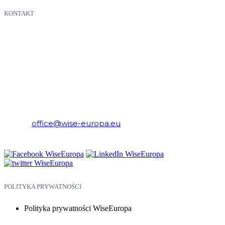
KONTAKT
WiseEuropa – Fundacja Warszawski Instytut Studiów
Ekonomicznych i Europejskich
E-mail:
office@wise-europa.eu
Telefon: +48 794 968 202
POLITYKA PRYWATNOŚCI
Polityka prywatności WiseEuropa