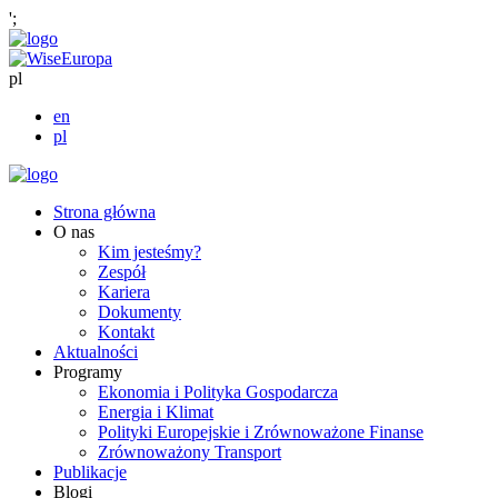
';
pl
en
pl
Strona główna
O nas
Kim jesteśmy?
Zespół
Kariera
Dokumenty
Kontakt
Aktualności
Programy
Ekonomia i Polityka Gospodarcza
Energia i Klimat
Polityki Europejskie i Zrównoważone Finanse
Zrównoważony Transport
Publikacje
Blogi