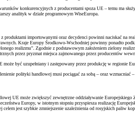
runków konkurencyjnych z producentami spoza UE – temu ma służyć r
arszy analityk w dziale programowym WiseEuropa.
 produktami importowanymi oraz decydenci powinni naciskać na reali
rawnych. Kraje Europy Środkowo-Wschodniej powinny ponadto podkreśl
elonego realizmu”. Zgodnie z podstawowym założeniem zielony realiz
nych przez pryzmat miejsca zajmowanego przez producentów wewnęt
 UE może być uzupełniany i zastępowany przez produkcję w regionie
lenienie polityki handlowej musi pociągać za sobą – oraz wzmacniać – 
lowej UE może zwiększyć zewnętrzne oddziaływanie Europejskiego Zi
eczeństwa Europy, w istotnym stopniu przyspiesza realizację Europejsk
 celem jest szybkie zmniejszenie uzależnienia od rosyjskich paliw kopa