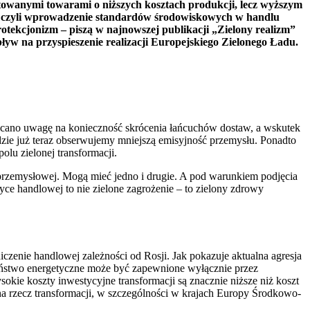
towanymi towarami o niższych kosztach produkcji, lecz wyższym
”, czyli wprowadzenie standardów środowiskowych w handlu
tekcjonizm – piszą w najnowszej publikacji „Zielony realizm”
yw na przyspieszenie realizacji Europejskiego Zielonego Ładu.
wracano uwagę na konieczność skrócenia łańcuchów dostaw, a wskutek
ie już teraz obserwujemy mniejszą emisyjność przemysłu. Ponadto
lu zielonej transformacji.
przemysłowej. Mogą mieć jedno i drugie. A pod warunkiem podjęcia
ce handlowej to nie zielone zagrożenie – to zielony zdrowy
zenie handlowej zależności od Rosji. Jak pokazuje aktualna agresja
czeństwo energetyczne może być zapewnione wyłącznie przez
sokie koszty inwestycyjne transformacji są znacznie niższe niż koszt
na rzecz transformacji, w szczególności w krajach Europy Środkowo-