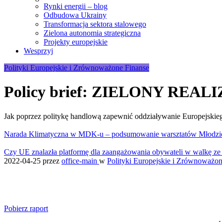
Rynki energii – blog
Odbudowa Ukrainy
Transformacja sektora stalowego
Zielona autonomia strategiczna
Projekty europejskie
Wesprzyj
Polityki Europejskie i Zrównoważone Finanse
Policy brief: ZIELONY REAL
Jak poprzez politykę handlową zapewnić oddziaływanie Europejskie
Narada Klimatyczna w MDK-u – podsumowanie warsztatów Młodzi
Czy UE znalazła platformę dla zaangażowania obywateli w walkę ze
2022-04-25
przez
office-main
w
Polityki Europejskie i Zrównoważon
Pobierz raport