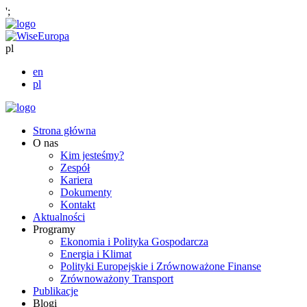
';
pl
en
pl
Strona główna
O nas
Kim jesteśmy?
Zespół
Kariera
Dokumenty
Kontakt
Aktualności
Programy
Ekonomia i Polityka Gospodarcza
Energia i Klimat
Polityki Europejskie i Zrównoważone Finanse
Zrównoważony Transport
Publikacje
Blogi