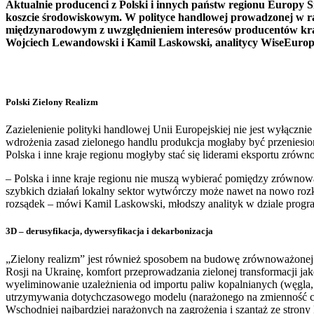
Aktualnie producenci z Polski i innych państw regionu Europy
koszcie środowiskowym. W polityce handlowej prowadzonej w ra
międzynarodowym z uwzględnieniem interesów producentów krajo
Wojciech Lewandowski i Kamil Laskowski, analitycy WiseEuropa. 
Polski Zielony Realizm
Zazielenienie polityki handlowej Unii Europejskiej nie jest wyłącz
wdrożenia zasad zielonego handlu produkcja mogłaby być przeniesi
Polska i inne kraje regionu mogłyby stać się liderami eksportu zrów
– Polska i inne kraje regionu nie muszą wybierać pomiędzy zrównow
szybkich działań lokalny sektor wytwórczy może nawet na nowo rozk
rozsądek – mówi Kamil Laskowski, młodszy analityk w dziale pro
3D – derusyfikacja, dywersyfikacja i dekarbonizacja
„Zielony realizm” jest również sposobem na budowę zrównoważonej śr
Rosji na Ukrainę, komfort przeprowadzania zielonej transformacji j
wyeliminowanie uzależnienia od importu paliw kopalnianych (węgla, ga
utrzymywania dotychczasowego modelu (narażonego na zmienność cen i
Wschodniej najbardziej narażonych na zagrożenia i szantaż ze strony 