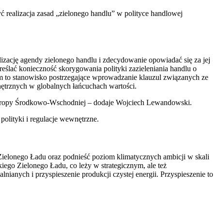
ealizacja zasad „zielonego handlu” w polityce handlowej
zację agendy zielonego handlu i zdecydowanie opowiadać się za jej
ać konieczność skorygowania polityki zazieleniania handlu o
m to stanowisko postrzegające wprowadzanie klauzul związanych ze
rznych w globalnych łańcuchach wartości.
 Europy Środkowo-Wschodniej – dodaje Wojciech Lewandowski.
polityki i regulacje wewnętrzne.
elonego Ładu oraz podnieść poziom klimatycznych ambicji w skali
iego Zielonego Ładu, co leży w strategicznym, ale też
lnianych i przyspieszenie produkcji czystej energii. Przyspieszenie to