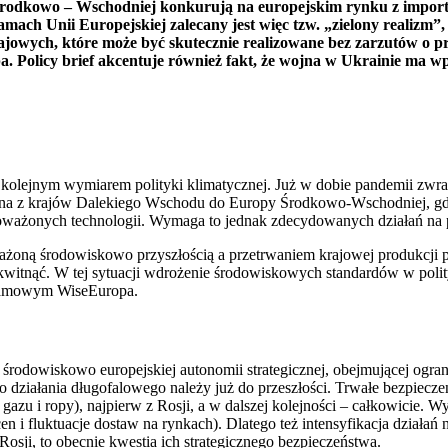
 Środkowo – Wschodniej konkurują na europejskim rynku z impor
mach Unii Europejskiej zalecany jest więc tzw. „zielony realizm
wych, które może być skutecznie realizowane bez zarzutów o pro
Policy brief akcentuje również fakt, że wojna w Ukrainie ma wpł
nie kolejnym wymiarem polityki klimatycznej. Już w dobie pandemii z
ona z krajów Dalekiego Wschodu do Europy Środkowo-Wschodniej, gdz
noważonych technologii. Wymaga to jednak zdecydowanych działań na po
ażoną środowiskowo przyszłością a przetrwaniem krajowej produkcji 
witnąć. W tej sytuacji wdrożenie środowiskowych standardów w polity
gramowym WiseEuropa.
odowiskowo europejskiej autonomii strategicznej, obejmującej ogranic
ako działania długofalowego należy już do przeszłości. Trwałe bezpie
zu i ropy), najpierw z Rosji, a w dalszej kolejności – całkowicie. Wy
 fluktuacje dostaw na rynkach). Dlatego też intensyfikacja działań 
Rosji, to obecnie kwestia ich strategicznego bezpieczeństwa.