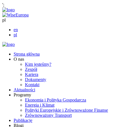
';
pl
en
pl
Strona główna
O nas
Kim jesteśmy?
Zespół
Kariera
Dokumenty
Kontakt
Aktualności
Programy
Ekonomia i Polityka Gospodarcza
Energia i Klimat
Polityki Europejskie i Zrównoważone Finanse
Zrównoważony Transport
Publikacje
Blogi