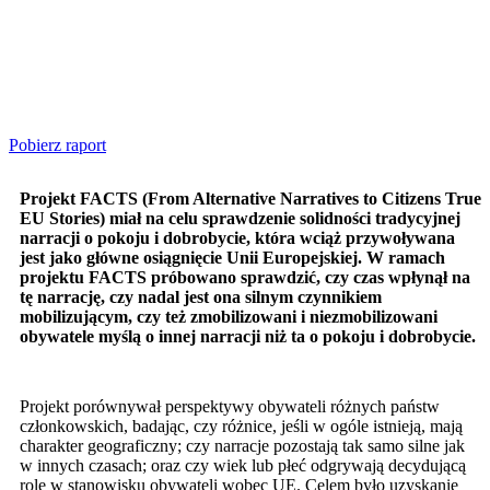
Pobierz raport
Projekt FACTS (From Alternative Narratives to Citizens True
EU Stories) miał na celu sprawdzenie solidności tradycyjnej
narracji o pokoju i dobrobycie, która wciąż przywoływana
jest jako główne osiągnięcie Unii Europejskiej. W ramach
projektu FACTS próbowano sprawdzić, czy czas wpłynął na
tę narrację, czy nadal jest ona silnym czynnikiem
mobilizującym, czy też zmobilizowani i niezmobilizowani
obywatele myślą o innej narracji niż ta o pokoju i dobrobycie.
Projekt porównywał perspektywy obywateli różnych państw
członkowskich, badając, czy różnice, jeśli w ogóle istnieją, mają
charakter geograficzny; czy narracje pozostają tak samo silne jak
w innych czasach; oraz czy wiek lub płeć odgrywają decydującą
rolę w stanowisku obywateli wobec UE. Celem było uzyskanie