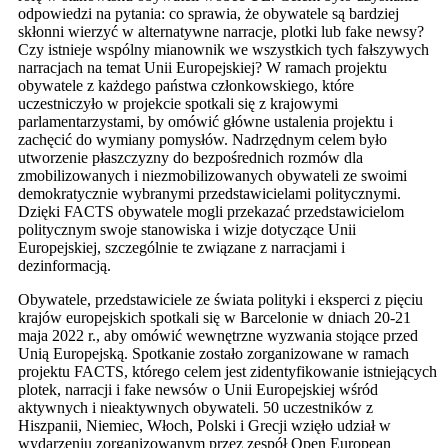
odpowiedzi na pytania: co sprawia, że obywatele są bardziej
skłonni wierzyć w alternatywne narracje, plotki lub fake newsy?
Czy istnieje wspólny mianownik we wszystkich tych fałszywych
narracjach na temat Unii Europejskiej? W ramach projektu
obywatele z każdego państwa członkowskiego, które
uczestniczyło w projekcie spotkali się z krajowymi
parlamentarzystami, by omówić główne ustalenia projektu i
zachęcić do wymiany pomysłów. Nadrzędnym celem było
utworzenie płaszczyzny do bezpośrednich rozmów dla
zmobilizowanych i niezmobilizowanych obywateli ze swoimi
demokratycznie wybranymi przedstawicielami politycznymi.
Dzięki FACTS obywatele mogli przekazać przedstawicielom
politycznym swoje stanowiska i wizje dotyczące Unii
Europejskiej, szczególnie te związane z narracjami i
dezinformacją.
Obywatele, przedstawiciele ze świata polityki i eksperci z pięciu
krajów europejskich spotkali się w Barcelonie w dniach 20-21
maja 2022 r., aby omówić wewnętrzne wyzwania stojące przed
Unią Europejską. Spotkanie zostało zorganizowane w ramach
projektu FACTS, którego celem jest zidentyfikowanie istniejących
plotek, narracji i fake newsów o Unii Europejskiej wśród
aktywnych i nieaktywnych obywateli. 50 uczestników z
Hiszpanii, Niemiec, Włoch, Polski i Grecji wzięło udział w
wydarzeniu zorganizowanym przez zespół Open European