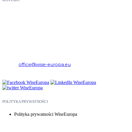
WiseEuropa – Fundacja Warszawski Instytut Studiów
Ekonomicznych i Europejskich
E-mail:
office@wise-europa.eu
Telefon: +48 794 968 202
POLITYKA PRYWATNOŚCI
Polityka prywatności WiseEuropa