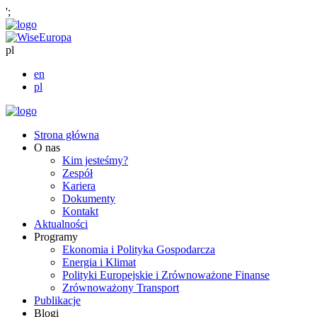
';
pl
en
pl
Strona główna
O nas
Kim jesteśmy?
Zespół
Kariera
Dokumenty
Kontakt
Aktualności
Programy
Ekonomia i Polityka Gospodarcza
Energia i Klimat
Polityki Europejskie i Zrównoważone Finanse
Zrównoważony Transport
Publikacje
Blogi