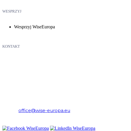
WESPRZYJ
Wesprzyj WiseEuropa
KONTAKT
WiseEuropa – Fundacja Warszawski Instytut Studiów
Ekonomicznych i Europejskich
E-mail:
office@wise-europa.eu
Telefon: +48 794 968 202