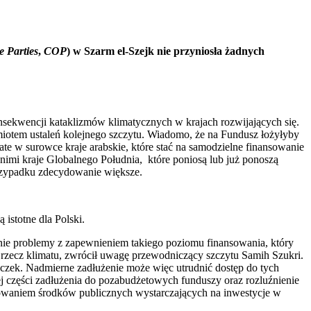
he
Parties
,
COP
) w Szarm el-Szejk nie przyniosła żadnych
sekwencji kataklizmów klimatycznych w krajach rozwijających się.
dmiotem ustaleń kolejnego szczytu. Wiadomo, że na Fundusz łożyłyby
gate w surowce kraje arabskie, które stać na samodzielne finansowanie
ą nimi kraje Globalnego Południa, które poniosą lub już ponoszą
przypadku zdecydowanie większe.
istotne dla Polski.
ie problemy z zapewnieniem takiego poziomu finansowania, który
 rzecz klimatu, zwrócił uwagę przewodniczący szczytu Samih Szukri.
zek. Nadmierne zadłużenie może więc utrudnić dostęp do tych
ej części zadłużenia do pozabudżetowych funduszy oraz rozluźnienie
rowaniem środków publicznych wystarczających na inwestycje w