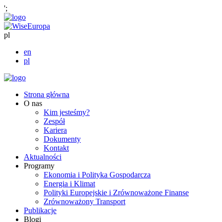
';
pl
en
pl
Strona główna
O nas
Kim jesteśmy?
Zespół
Kariera
Dokumenty
Kontakt
Aktualności
Programy
Ekonomia i Polityka Gospodarcza
Energia i Klimat
Polityki Europejskie i Zrównoważone Finanse
Zrównoważony Transport
Publikacje
Blogi