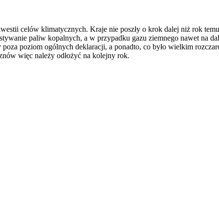
estii celów klimatycznych. Kraje nie poszły o krok dalej niż rok tem
stywanie paliw kopalnych, a w przypadku gazu ziemnego nawet na dals
poza poziom ogólnych deklaracji, a ponadto, co było wielkim rozczar
 znów więc należy odłożyć na kolejny rok.