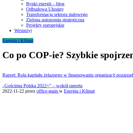
Rynki energii – blog
Odbudowa Ukrainy
Transformacja sektora stalowego
Zielona autonomia strategiczna
Projekty europejskie
Wesprzyj
Energia i Klimat
Co po COP-ie? Szybkie spojrzen
Raport: Rola kapitału żelaznego w finansowaniu organizacji pozarz
„Gościnna Polska 2022+” – wokół raportu
2022-11-22
przez
office-main
w
Energia i Klimat