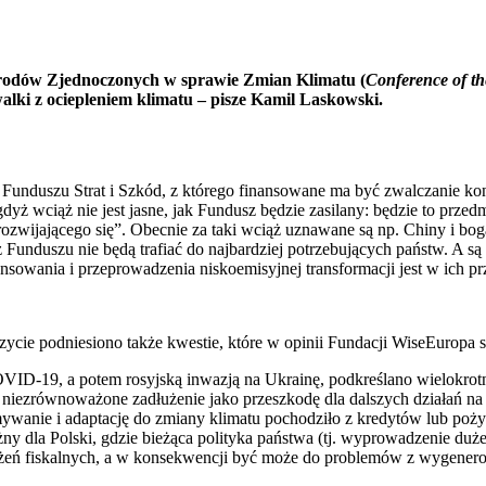
rodów Zjednoczonych w sprawie Zmian Klimatu (
Conference of t
lki z ociepleniem klimatu – pisze Kamil Laskowski.
Funduszu Strat i Szkód, z którego finansowane ma być zwalczanie kon
yż wciąż nie jest jasne, jak Fundusz będzie zasilany: będzie to prze
 „rozwijającego się”. Obecnie za taki wciąż uznawane są np. Chiny i bo
z Funduszu nie będą trafiać do najbardziej potrzebujących państw. A s
nsowania i przeprowadzenia niskoemisyjnej transformacji jest w ich 
ycie podniesiono także kwestie, które w opinii Fundacji WiseEuropa są 
D-19, a potem rosyjską inwazją na Ukrainę, podkreślano wielokrotn
a niezrównoważone zadłużenie jako przeszkodę dla dalszych działań na
anie i adaptację do zmiany klimatu pochodziło z kredytów lub pożyc
ny dla Polski, gdzie bieżąca polityka państwa (tj. wyprowadzenie duż
iążeń fiskalnych, a w konsekwencji być może do problemów z wygene