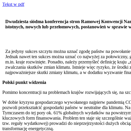
Tekst w pdf
Dwudziesta siódma konferencja stron Ramowej Konwencji Na
istotnych, nowych lub przełomowych, postanowień w sprawie wa
Za jedyny sukces szczytu można uznać zgodę państw na powołanie 
Jednak nawet ten sukces można uznać co najwyżej za połowiczny, gd
m.in. kraje rozwinięte. Ponadto, należy przemyśleć definicję kraju
zwalczania skutków zmian klimatu. Istnieje więc ryzyko, że środki 
najpoważniejsze skutki zmiany klimatu, a w dodatku wyzwanie fina
Polski punkt widzenia
Pomimo koncentracji na problemach krajów rozwijających się, na szcz
W dobie kryzysu gospodarczego wywołanego najpierw pandemią COVI
pozwoli przekształcić gospodarki państw w neutralne dla klimatu. N
Tymczasem do tej pory ok. 61% globalnych wydatków na powstrzymyw
kluczowych form finansowania. Problem ten staje się szczególnie waż
tzw. reguły wydatkowej) prowadzi do nieprzejrzystości dużych obc
transformację energetyczną.