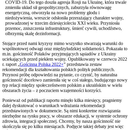
COVID-19. Do tego doszła agresja Rosji na Ukrainę, która trwale
zmieniła układ sił geopolitycznych, zaburzyła równowagę
energetyczną, otworzyła na nowo problemy głodu i
niedożywienia, wreszcie odsłoniła przerażający charakter wojny,
prowadzonej w trzecim dziesięcioleciu XXI wieku. Przyniosła
przemoc, zniszczenia infrastruktury, śmierć cywili, uchodźstwo,
olbrzymią skalę dezinformacji.
Stojące przed nami kryzysy mimo wszystko stwarzają warunki do
wspólnotowej odwagi oraz międzyludzkiej solidarności. Pokazała to
m.in. gościnność Polaków przyjmujących sąsiadów z Ukrainy
uciekających przed piekłem wojny. Opublikowany w czerwcu 2022
r. raport „
Gościnna Polska 2022+
” przedstawia zestaw
rekomendacji dla kształtowania polskich polityk publicznych.
Przynosi próbę odpowiedzi na pytanie, co czynić, by naturalna
gościnność docelowo zamieniła się w coś stałego, budującego nowy
typ relacji między społeczeństwem polskim a ukraińskim w wielu
obszarach życia – z poczuciem wzajemności korzyści.
Ponieważ od publikacji raportu minęło kilka miesięcy, pragniemy
dalej dyskutować o warunkach wdrażania rekomendacji
przedstawionych w dokumencie. Są nimi konkretne rozwiązania
niezbędne na rynku pracy, w obszarze edukacji, w systemie ochrony
zdrowia, integracji społecznej. Chcemy, by nasza gościnność nie
skończyła się po kilku miesiącach. Podjęcie takiej debaty jest więc