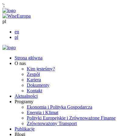
';
pl
en
pl
Strona główna
O nas
Kim jesteśmy?
Zespół
Kariera
Dokumenty
Kontakt
Aktualności
Programy
Ekonomia i Polityka Gospodarcza
Energia i Klimat
Polityki Europejskie i Zrównoważone Finanse
Zrównoważony Transport
Publikacje
Blogi