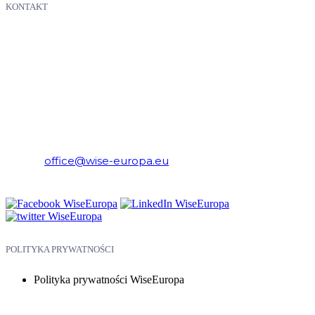
KONTAKT
WiseEuropa – Fundacja Warszawski Instytut Studiów
Ekonomicznych i Europejskich
E-mail:
office@wise-europa.eu
Telefon: +48 794 968 202
POLITYKA PRYWATNOŚCI
Polityka prywatności WiseEuropa