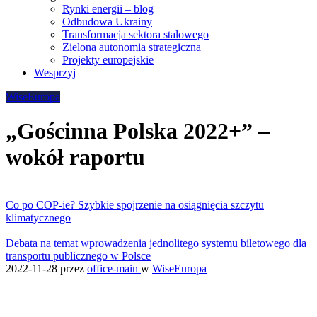
Rynki energii – blog
Odbudowa Ukrainy
Transformacja sektora stalowego
Zielona autonomia strategiczna
Projekty europejskie
Wesprzyj
WiseEuropa
„Gościnna Polska 2022+” –
wokół raportu
Co po COP-ie? Szybkie spojrzenie na osiągnięcia szczytu
klimatycznego
Debata na temat wprowadzenia jednolitego systemu biletowego dla
transportu publicznego w Polsce
2022-11-28
przez
office-main
w
WiseEuropa