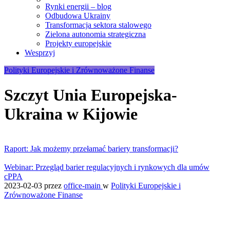
Rynki energii – blog
Odbudowa Ukrainy
Transformacja sektora stalowego
Zielona autonomia strategiczna
Projekty europejskie
Wesprzyj
Polityki Europejskie i Zrównoważone Finanse
Szczyt Unia Europejska-
Ukraina w Kijowie
Raport: Jak możemy przełamać bariery transformacji?
Webinar: Przegląd barier regulacyjnych i rynkowych dla umów
cPPA
2023-02-03
przez
office-main
w
Polityki Europejskie i
Zrównoważone Finanse