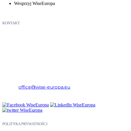
Wesprzyj WiseEuropa
KONTAKT
WiseEuropa – Fundacja Warszawski Instytut Studiów
Ekonomicznych i Europejskich
E-mail:
office@wise-europa.eu
Telefon: +48 794 968 202
POLITYKA PRYWATNOŚCI