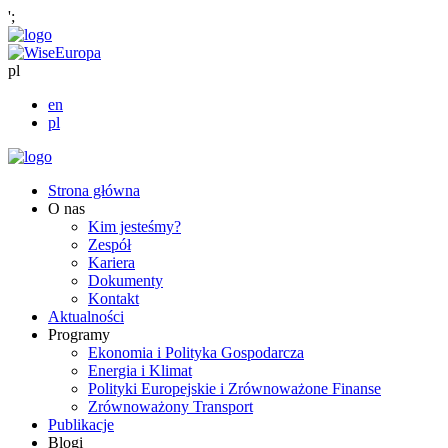
';
pl
en
pl
Strona główna
O nas
Kim jesteśmy?
Zespół
Kariera
Dokumenty
Kontakt
Aktualności
Programy
Ekonomia i Polityka Gospodarcza
Energia i Klimat
Polityki Europejskie i Zrównoważone Finanse
Zrównoważony Transport
Publikacje
Blogi