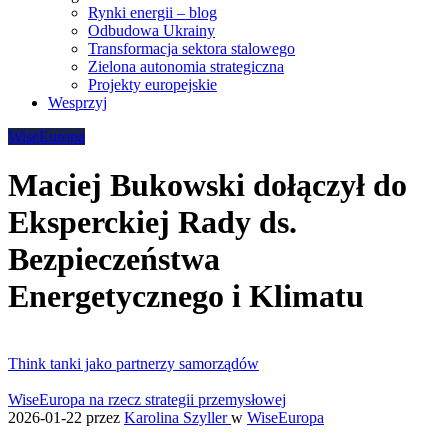
Rynki energii – blog
Odbudowa Ukrainy
Transformacja sektora stalowego
Zielona autonomia strategiczna
Projekty europejskie
Wesprzyj
WiseEuropa
Maciej Bukowski dołączył do
Eksperckiej Rady ds.
Bezpieczeństwa
Energetycznego i Klimatu
Think tanki jako partnerzy samorządów
WiseEuropa na rzecz strategii przemysłowej
2026-01-22
przez
Karolina Szyller
w
WiseEuropa