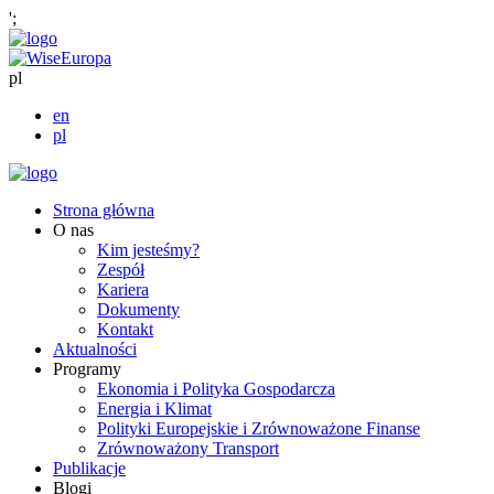
';
pl
en
pl
Strona główna
O nas
Kim jesteśmy?
Zespół
Kariera
Dokumenty
Kontakt
Aktualności
Programy
Ekonomia i Polityka Gospodarcza
Energia i Klimat
Polityki Europejskie i Zrównoważone Finanse
Zrównoważony Transport
Publikacje
Blogi