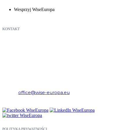
Wesprzyj WiseEuropa
KONTAKT
WiseEuropa – Fundacja Warszawski Instytut Studiów
Ekonomicznych i Europejskich
E-mail:
office@wise-europa.eu
Telefon: +48 794 968 202
POLITYKA PRYWATNOŚCI