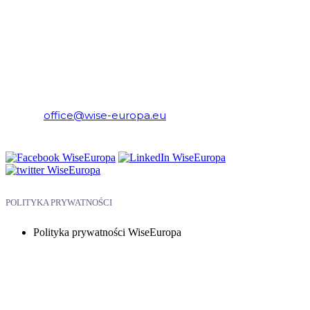
WiseEuropa – Fundacja Warszawski Instytut Studiów
Ekonomicznych i Europejskich
E-mail:
office@wise-europa.eu
Telefon: +48 794 968 202
POLITYKA PRYWATNOŚCI
Polityka prywatności WiseEuropa