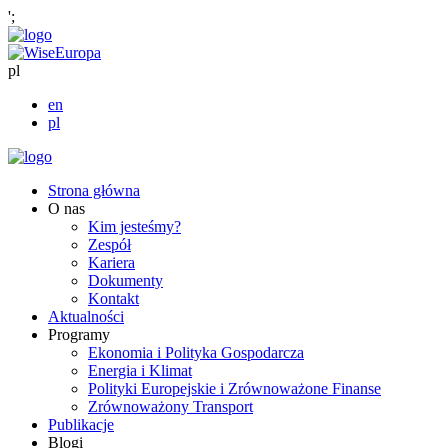
';
pl
en
pl
Strona główna
O nas
Kim jesteśmy?
Zespół
Kariera
Dokumenty
Kontakt
Aktualności
Programy
Ekonomia i Polityka Gospodarcza
Energia i Klimat
Polityki Europejskie i Zrównoważone Finanse
Zrównoważony Transport
Publikacje
Blogi