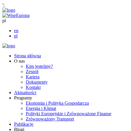
';
pl
en
pl
Strona główna
O nas
Kim jesteśmy?
Zespół
Kariera
Dokumenty
Kontakt
Aktualności
Programy
Ekonomia i Polityka Gospodarcza
Energia i Klimat
Polityki Europejskie i Zrównoważone Finanse
Zrównoważony Transport
Publikacje
Blogi