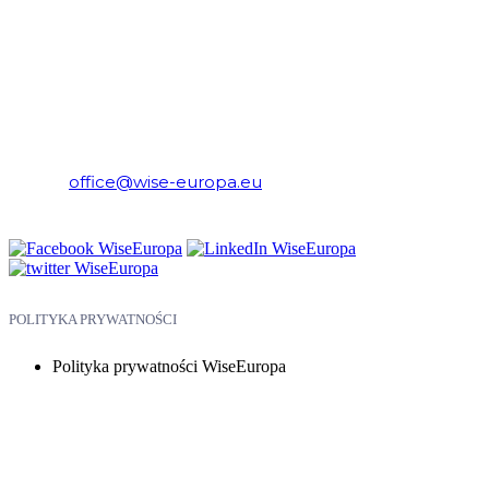
WiseEuropa – Fundacja Warszawski Instytut Studiów
Ekonomicznych i Europejskich
E-mail:
office@wise-europa.eu
Telefon: +48 794 968 202
POLITYKA PRYWATNOŚCI
Polityka prywatności WiseEuropa