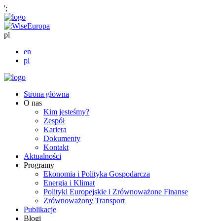
';
pl
en
pl
Strona główna
O nas
Kim jesteśmy?
Zespół
Kariera
Dokumenty
Kontakt
Aktualności
Programy
Ekonomia i Polityka Gospodarcza
Energia i Klimat
Polityki Europejskie i Zrównoważone Finanse
Zrównoważony Transport
Publikacje
Blogi