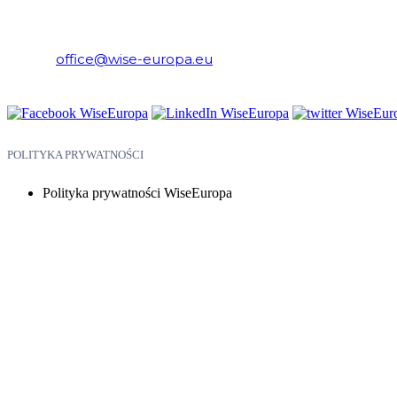
WiseEuropa – Fundacja Warszawski Instytut Studiów Ekonomicznych 
E-mail:
office@wise-europa.eu
Telefon: +48 794 968 202
POLITYKA PRYWATNOŚCI
Polityka prywatności WiseEuropa