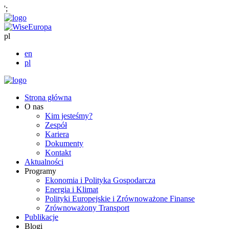
';
pl
en
pl
Strona główna
O nas
Kim jesteśmy?
Zespół
Kariera
Dokumenty
Kontakt
Aktualności
Programy
Ekonomia i Polityka Gospodarcza
Energia i Klimat
Polityki Europejskie i Zrównoważone Finanse
Zrównoważony Transport
Publikacje
Blogi