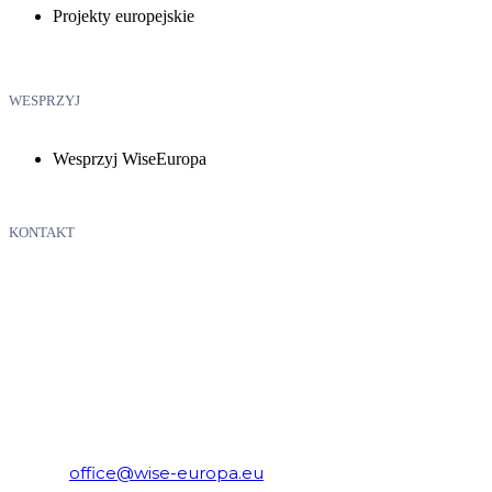
Projekty europejskie
WESPRZYJ
Wesprzyj WiseEuropa
KONTAKT
WiseEuropa – Fundacja Warszawski Instytut Studiów
Ekonomicznych i Europejskich
E-mail:
office@wise-europa.eu