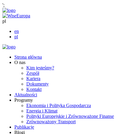
';
pl
en
pl
Strona główna
O nas
Kim jesteśmy?
Zespół
Kariera
Dokumenty
Kontakt
Aktualności
Programy
Ekonomia i Polityka Gospodarcza
Energia i Klimat
Polityki Europejskie i Zrównoważone Finanse
Zrównoważony Transport
Publikacje
Blogi