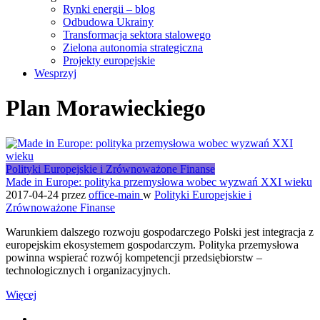
Rynki energii – blog
Odbudowa Ukrainy
Transformacja sektora stalowego
Zielona autonomia strategiczna
Projekty europejskie
Wesprzyj
Plan Morawieckiego
Polityki Europejskie i Zrównoważone Finanse
Made in Europe: polityka przemysłowa wobec wyzwań XXI wieku
2017-04-24
przez
office-main
w
Polityki Europejskie i
Zrównoważone Finanse
Warunkiem dalszego rozwoju gospodarczego Polski jest integracja z
europejskim ekosystemem gospodarczym. Polityka przemysłowa
powinna wspierać rozwój kompetencji przedsiębiorstw –
technologicznych i organizacyjnych.
Więcej