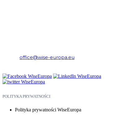
WiseEuropa – Fundacja Warszawski Instytut Studiów
Ekonomicznych i Europejskich
E-mail:
office@wise-europa.eu
Telefon: +48 794 968 202
POLITYKA PRYWATNOŚCI
Polityka prywatności WiseEuropa