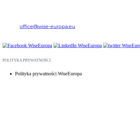
WiseEuropa – Fundacja Warszawski Instytut Studiów Ekonomicznych 
E-mail:
office@wise-europa.eu
Telefon: +48 794 968 202
POLITYKA PRYWATNOŚCI
Polityka prywatności WiseEuropa