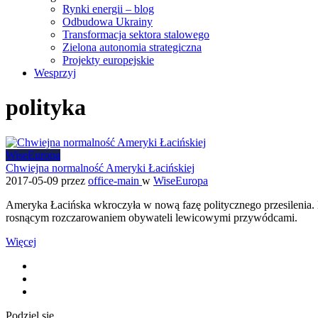
Rynki energii – blog
Odbudowa Ukrainy
Transformacja sektora stalowego
Zielona autonomia strategiczna
Projekty europejskie
Wesprzyj
polityka
WiseEuropa
Chwiejna normalność Ameryki Łacińskiej
2017-05-09
przez
office-main
w
WiseEuropa
Ameryka Łacińska wkroczyła w nową fazę politycznego przesilenia.
rosnącym rozczarowaniem obywateli lewicowymi przywódcami.
Więcej
Podziel się