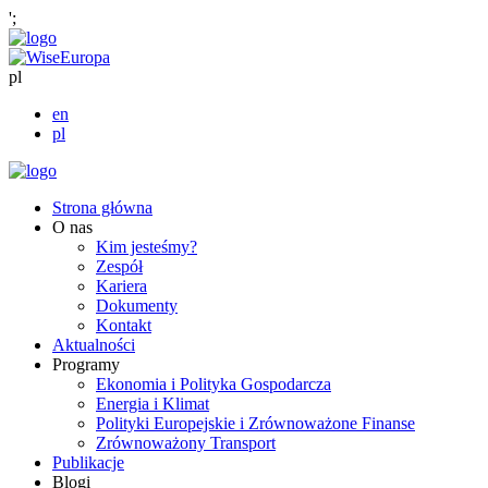
';
pl
en
pl
Strona główna
O nas
Kim jesteśmy?
Zespół
Kariera
Dokumenty
Kontakt
Aktualności
Programy
Ekonomia i Polityka Gospodarcza
Energia i Klimat
Polityki Europejskie i Zrównoważone Finanse
Zrównoważony Transport
Publikacje
Blogi