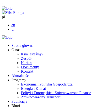
';
pl
en
pl
Strona główna
O nas
Kim jesteśmy?
Zespół
Kariera
Dokumenty
Kontakt
Aktualności
Programy
Ekonomia i Polityka Gospodarcza
Energia i Klimat
Polityki Europejskie i Zrównoważone Finanse
Zrównoważony Transport
Publikacje
Blogi