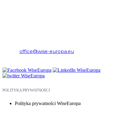
WiseEuropa – Fundacja Warszawski Instytut Studiów
Ekonomicznych i Europejskich
E-mail:
office@wise-europa.eu
Telefon: +48 794 968 202
POLITYKA PRYWATNOŚCI
Polityka prywatności WiseEuropa