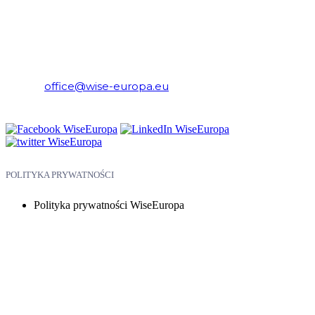
WiseEuropa – Fundacja Warszawski Instytut Studiów
Ekonomicznych i Europejskich
E-mail:
office@wise-europa.eu
Telefon: +48 794 968 202
POLITYKA PRYWATNOŚCI
Polityka prywatności WiseEuropa