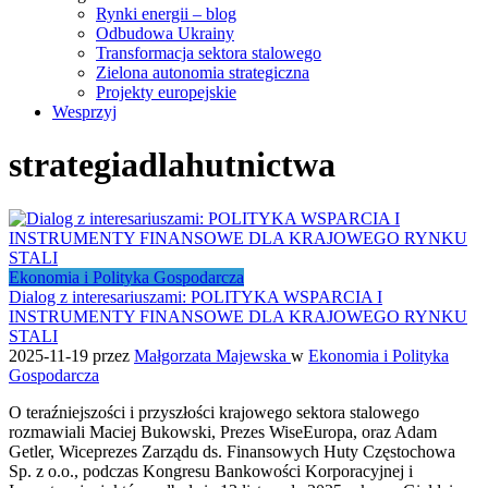
Rynki energii – blog
Odbudowa Ukrainy
Transformacja sektora stalowego
Zielona autonomia strategiczna
Projekty europejskie
Wesprzyj
strategiadlahutnictwa
Ekonomia i Polityka Gospodarcza
Dialog z interesariuszami: POLITYKA WSPARCIA I
INSTRUMENTY FINANSOWE DLA KRAJOWEGO RYNKU
STALI
2025-11-19
przez
Małgorzata Majewska
w
Ekonomia i Polityka
Gospodarcza
O teraźniejszości i przyszłości krajowego sektora stalowego
rozmawiali Maciej Bukowski, Prezes WiseEuropa, oraz Adam
Getler, Wiceprezes Zarządu ds. Finansowych Huty Częstochowa
Sp. z o.o., podczas Kongresu Bankowości Korporacyjnej i