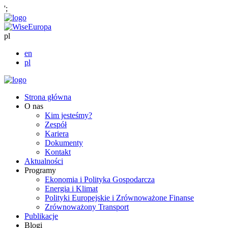
';
pl
en
pl
Strona główna
O nas
Kim jesteśmy?
Zespół
Kariera
Dokumenty
Kontakt
Aktualności
Programy
Ekonomia i Polityka Gospodarcza
Energia i Klimat
Polityki Europejskie i Zrównoważone Finanse
Zrównoważony Transport
Publikacje
Blogi