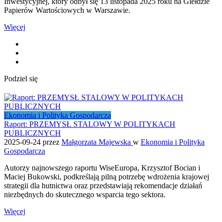
Inwestycyjnej, który odbył się 13 listopada 2025 roku na Giełdzie
Papierów Wartościowych w Warszawie.
Więcej
Podziel się
Ekonomia i Polityka Gospodarcza
Raport: PRZEMYSŁ STALOWY W POLITYKACH
PUBLICZNYCH
2025-09-24
przez
Małgorzata Majewska
w
Ekonomia i Polityka
Gospodarcza
Autorzy najnowszego raportu WiseEuropa, Krzysztof Bocian i
Maciej Bukowski, podkreślają pilną potrzebę wdrożenia krajowej
strategii dla hutnictwa oraz przedstawiają rekomendacje działań
niezbędnych do skutecznego wsparcia tego sektora.
Więcej