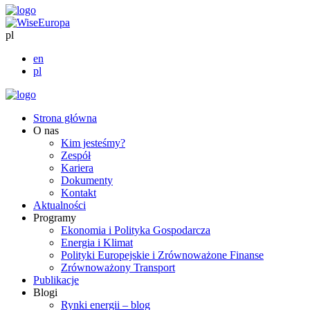
pl
en
pl
Strona główna
O nas
Kim jesteśmy?
Zespół
Kariera
Dokumenty
Kontakt
Aktualności
Programy
Ekonomia i Polityka Gospodarcza
Energia i Klimat
Polityki Europejskie i Zrównoważone Finanse
Zrównoważony Transport
Publikacje
Blogi
Rynki energii – blog