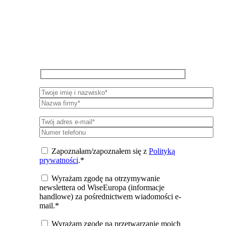
WiseEuropa
Zapisz się do newslettera, aby otrzymywać
okresowe aktualizacje na temat badań,
wydarzeń i publikacji WiseEuropa.
Zapoznałam/zapoznałem się z
Polityką
prywatności
.*
Wyrażam zgodę na otrzymywanie
newslettera od WiseEuropa (informacje
handlowe) za pośrednictwem wiadomości e-
mail.*
Wyrażam zgodę na przetwarzanie moich