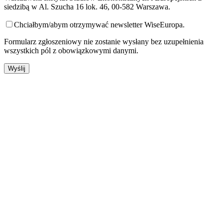
siedzibą w Al. Szucha 16 lok. 46, 00-582 Warszawa.
Chciałbym/abym otrzymywać newsletter WiseEuropa.
Formularz zgłoszeniowy nie zostanie wysłany bez uzupełnienia
wszystkich pól z obowiązkowymi danymi.
Pozostań w kontakcie z