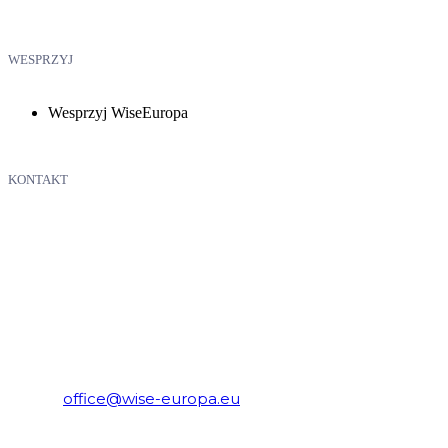
WESPRZYJ
Wesprzyj WiseEuropa
KONTAKT
WiseEuropa – Fundacja Warszawski Instytut Studiów
Ekonomicznych i Europejskich
E-mail:
office@wise-europa.eu
Telefon: +48 794 968 202